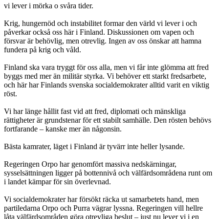
vi lever i mörka o svåra tider.
Krig, hungernöd och instabilitet formar den värld vi lever i och
påverkar också oss här i Finland. Diskussionen om vapen och
försvar är behövlig, men otrevlig. Ingen av oss önskar att hamna
fundera på krig och våld.
Finland ska vara tryggt för oss alla, men vi får inte glömma att fred
byggs med mer än militär styrka. Vi behöver ett starkt fredsarbete,
och här har Finlands svenska socialdemokrater alltid varit en viktig
röst.
Vi har länge hållit fast vid att fred, diplomati och mänskliga
rättigheter är grundstenar för ett stabilt samhälle. Den rösten behövs
fortfarande – kanske mer än någonsin.
Bästa kamrater, läget i Finland är tyvärr inte heller lysande.
Regeringen Orpo har genomfört massiva nedskärningar,
sysselsättningen ligger på bottennivå och välfärdsområdena runt om
i landet kämpar för sin överlevnad.
Vi socialdemokrater har försökt räcka ut samarbetets hand, men
partiledarna Orpo och Purra vägrar lyssna. Regeringen vill hellre
låta välfärdsområden göra otrevliga beslut – just nu lever vi i en