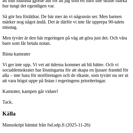
att min mamma gjorde allt för att jag som ett barn inte skulle märka
hur tungt det egentligen var.
Så gör bra föräldrar. De bär mer än vi någonsin ser. Men barnen
märker nog något ändå. Det är därför vi inte får upprepa 90-talets
misstag.
Men tyvärr är den här regeringen på väg att göra just det. Och våra
barn som får betala notan.
Bästa kamrater
Vi ger inte upp. Vi vet att tiderna kommer att bli bättre. Och vi
socialdemokrater har lösningarna för att skapa en ljusare framtid för
alla – inte bara för storföretagen och de rikaste, som tyvärr nu ser ut
att vara högst uppe på listan i regeringens prioriteringar.
Kamrater, kampen går vidare!
Tack.
Källa
Manuskript hämtat från fsd.sdp.fi (2025-11-26)