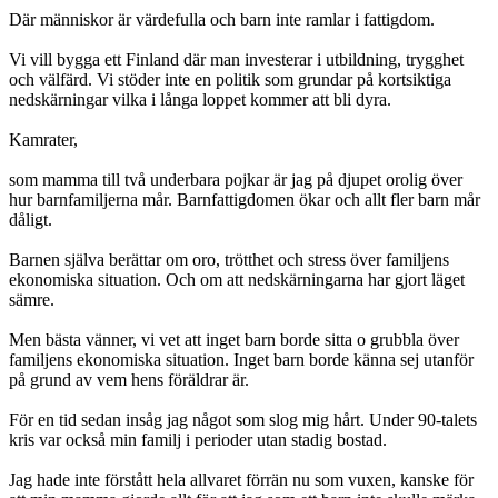
Där människor är värdefulla och barn inte ramlar i fattigdom.
Vi vill bygga ett Finland där man investerar i utbildning, trygghet
och välfärd. Vi stöder inte en politik som grundar på kortsiktiga
nedskärningar vilka i långa loppet kommer att bli dyra.
Kamrater,
som mamma till två underbara pojkar är jag på djupet orolig över
hur barnfamiljerna mår. Barnfattigdomen ökar och allt fler barn mår
dåligt.
Barnen själva berättar om oro, trötthet och stress över familjens
ekonomiska situation. Och om att nedskärningarna har gjort läget
sämre.
Men bästa vänner, vi vet att inget barn borde sitta o grubbla över
familjens ekonomiska situation. Inget barn borde känna sej utanför
på grund av vem hens föräldrar är.
För en tid sedan insåg jag något som slog mig hårt. Under 90-talets
kris var också min familj i perioder utan stadig bostad.
Jag hade inte förstått hela allvaret förrän nu som vuxen, kanske för