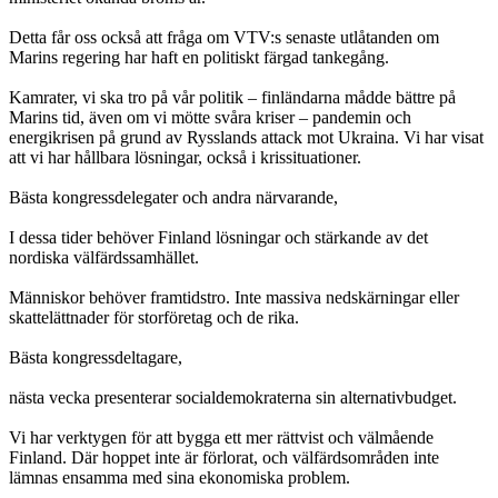
Detta får oss också att fråga om VTV:s senaste utlåtanden om
Marins regering har haft en politiskt färgad tankegång.
Kamrater, vi ska tro på vår politik – finländarna mådde bättre på
Marins tid, även om vi mötte svåra kriser – pandemin och
energikrisen på grund av Rysslands attack mot Ukraina. Vi har visat
att vi har hållbara lösningar, också i krissituationer.
Bästa kongressdelegater och andra närvarande,
I dessa tider behöver Finland lösningar och stärkande av det
nordiska välfärdssamhället.
Människor behöver framtidstro. Inte massiva nedskärningar eller
skattelättnader för storföretag och de rika.
Bästa kongressdeltagare,
nästa vecka presenterar socialdemokraterna sin alternativbudget.
Vi har verktygen för att bygga ett mer rättvist och välmående
Finland. Där hoppet inte är förlorat, och välfärdsområden inte
lämnas ensamma med sina ekonomiska problem.