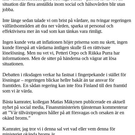
situation där flera anställda inom social och hälsovården blir utan
jobba.
Inte länge sedan talade vi om brist på vårdare, nu tvingar regeringen
välfärdsområden att dra ner vården, sparka ut personal och
effektivisera mer än vad som kan tänkas vara rimligt.
Ingen kunde veta att inflationen höjer priserna som nu skett, ingen
kunde förespå att vårdarna äntligen skulle få en rättvisare
lönelösning. Men nu vet vi, Petteri Orpo och Riikka Purra har
informationen. Men de sitter på händerna och vägrar att lösa
situationen.
Debatten i riksdagen verkar ha fastnat i fingerpekande i stället för
lösningar – regeringen blickar hellre bakåt än tar ansvar för
framtiden. En sådan regering kan inte föra Finland till den framtid
som vi är värda.
Bästa kamrater, kollegan Matias Mäkynen publicerade en aktuell
nyhet på social media, Finansministeriets tjänsteman kommenterar
att ”Vår tillväxtprognos håller på att försvagas och orsaken är en
okänd broms.”
Kamrater, jag tror vi i denna sal vet vad eller vem denna för
ministeriet okända broms är.