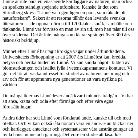
Linné är inte bara en enastående kartläggare av naturen, utan också
en språkets ständigt spejande utforskare. Kanske är det som
Strindberg skrev: ”Linné var egentligen en poet, som råkade bli
naturforskare”. Säkert är att resorna tillhör den levande svenska
litteraturen — de öppnar dörren till 1700-talets språk, samhälle och
tänkande. Linné var förvisso en man av sin tid, men han talar till oss
över seklerna. Det är inte många som klarar språnget över 300 års
historiskt bråddjup.
Minnet efter Linné har tagit krokiga vägar under århundradena.
Universitetets förhoppning är att 2007 års Linnéfest kan bredda,
belysa och berika bilden av Linné. Vi kan sudda något i bilden av
blomsterkungen och istället fylla i vetenskapsmannens konturer. Vi
gör det för att väcka intresset för studiet av naturens ursprung och
arv och för att uppmuntra nya generationer att vara nyfikna på
världen.
De många tidernas Linné lever ändå kvar i minnets trädgård. Vi har
att ansa, kratta och odla efter förmåga och efter våra egna
förutsättningar.
Andra tider har sett Linné som förklarad ande, kanske till och med
ofelbar. Och vi kan också låta honom vara en ande. Han blickar ner
och kartlägger, antecknar och systematiserar våra ansträngningar att
hylla hans minne och gärning. Det vore en studie att läsa:
Iter