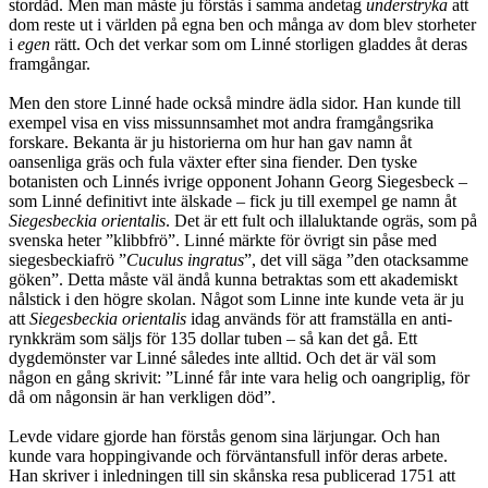
stordåd. Men man måste ju förstås i samma andetag
understryka
att
dom reste ut i världen på egna ben och många av dom blev storheter
i
egen
rätt. Och det verkar som om Linné storligen gladdes åt deras
framgångar.
Men den store Linné hade också mindre ädla sidor. Han kunde till
exempel visa en viss missunnsamhet mot andra framgångsrika
forskare. Bekanta är ju historierna om hur han gav namn åt
oansenliga gräs och fula växter efter sina fiender. Den tyske
botanisten och Linnés ivrige opponent Johann Georg Siegesbeck –
som Linné definitivt inte älskade – fick ju till exempel ge namn åt
Siegesbeckia orientalis
. Det är ett fult och illaluktande ogräs, som på
svenska heter ”klibbfrö”. Linné märkte för övrigt sin påse med
siegesbeckiafrö ”
Cuculus ingratus
”, det vill säga ”den otacksamme
göken”. Detta måste väl ändå kunna betraktas som ett akademiskt
nålstick i den högre skolan. Något som Linne inte kunde veta är ju
att
Siegesbeckia orientalis
idag används för att framställa en anti-
rynkkräm som säljs för 135 dollar tuben – så kan det gå. Ett
dygdemönster var Linné således inte alltid. Och det är väl som
någon en gång skrivit: ”Linné får inte vara helig och oangriplig, för
då om någonsin är han verkligen död”.
Levde vidare gjorde han förstås genom sina lärjungar. Och han
kunde vara hoppingivande och förväntansfull inför deras arbete.
Han skriver i inledningen till sin skånska resa publicerad 1751 att