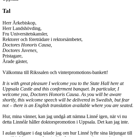
Tal
Herr Ärkebiskop,
Herr Landshövding,
Fru Universitetskansler,
Rektorer och företrädare i rektorsämbetet,
Doctores Honoris Causa,
Doctores Juvenes,
Pristagare,
Ärade gäster,
Välkomna till Rikssalen och vinterpromotions-bankett!
It is with great pleasure I welcome you to the State Hall here at
Uppsala Castle and this conferment banquet. In particular, I
welcome you, Doctores Honoris Causa. As you will be aware
shortly, this welcome speech will be delivered in Swedish, but fear
not – there is an English translation available where you are seated.
Hur, mina vänner, kan jag undgå att nämna Linné igen, när vi nu
detta Linnéår håller doktorspromotion i Uppsala. Det kan jag inte.
I aulan tidigare i dag talade jag om hur Linné lyfte sina lärjungar till