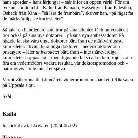
hans apostlar – hans lärjungar – står inför en öppen värld. För om
lyckan står dem bi – Kalm från Kanada, Hasselqvist från Palestina,
Osbeck från Kina – ”så lära de frambära”, skriver han, ”på rågat fat
de märkvärdigaste kuriositeter”.
Så
talar en handledare som tror på sina adepter. Och universitetet
tror också på sina nya doktorer – på sina nya ambassadörer. På
rågade fat ska våra unga doktorer bära fram de märkvärdigaste
kuriositeter. I kväll, kära unga doktorer – hedersdoktorer och
pristagare – låter
universitetet
bära fram – inte märkvärdiga
kuriositeter hoppas jag – men dignande fat så att ni kan fröjdas och
fira era vedermödors vackra resultat, vår doktorspromotion och –
naturligtvis – inte minst er själva.
Varmt välkomna till Linnéårets vinterpromotionsbankett i Rikssalen
på Uppsala slott.
Skål!
Källa
Inskickat av talskrivaren (2024-06-02)
Taggar