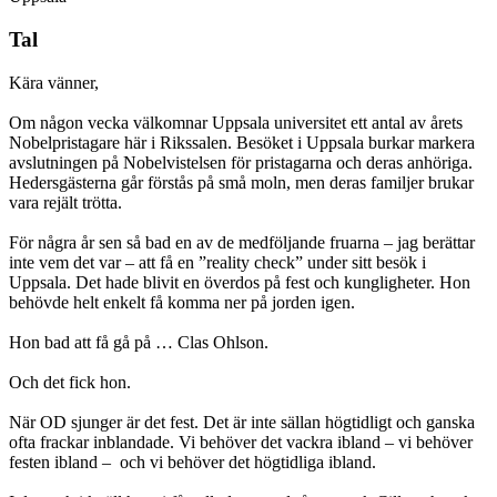
Tal
Kära vänner,
Om någon vecka välkomnar Uppsala universitet ett antal av årets
Nobelpristagare här i Rikssalen. Besöket i Uppsala burkar markera
avslutningen på Nobelvistelsen för pristagarna och deras anhöriga.
Hedersgästerna går förstås på små moln, men deras familjer brukar
vara rejält trötta.
För några år sen så bad en av de medföljande fruarna – jag berättar
inte vem det var – att få en ”reality check” under sitt besök i
Uppsala. Det hade blivit en överdos på fest och kungligheter. Hon
behövde helt enkelt få komma ner på jorden igen.
Hon bad att få gå på … Clas Ohlson.
Och det fick hon.
När OD sjunger är det fest. Det är inte sällan högtidligt och ganska
ofta frackar inblandade. Vi behöver det vackra ibland – vi behöver
festen ibland – och vi behöver det högtidliga ibland.