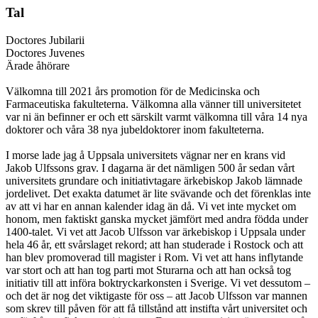
Tal
Doctores Jubilarii
Doctores Juvenes
Ärade åhörare
Välkomna till 2021 års promotion för de Medicinska och
Farmaceutiska fakulteterna. Välkomna alla vänner till universitetet
var ni än befinner er och ett särskilt varmt välkomna till våra 14 nya
doktorer och våra 38 nya jubeldoktorer inom fakulteterna.
I morse lade jag å Uppsala universitets vägnar ner en krans vid
Jakob Ulfssons grav. I dagarna är det nämligen 500 år sedan vårt
universitets grundare och initiativtagare ärkebiskop Jakob lämnade
jordelivet. Det exakta datumet är lite svävande och det förenklas inte
av att vi har en annan kalender idag än då. Vi vet inte mycket om
honom, men faktiskt ganska mycket jämfört med andra födda under
1400-talet. Vi vet att Jacob Ulfsson var ärkebiskop i Uppsala under
hela 46 år, ett svårslaget rekord; att han studerade i Rostock och att
han blev promoverad till magister i Rom. Vi vet att hans inflytande
var stort och att han tog parti mot Sturarna och att han också tog
initiativ till att införa boktryckarkonsten i Sverige. Vi vet dessutom –
och det är nog det viktigaste för oss – att Jacob Ulfsson var mannen
som skrev till påven för att få tillstånd att instifta vårt universitet och