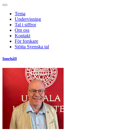
Tema
Undervisning
Tal i siffror
Om oss
Kontakt
För forskare
Stötta Svenska tal
Innehåll