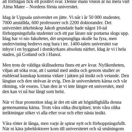
att förfrågan fick ett positivt svar. Denne mans vision är nu mera vårt
Alma Mater – Nordens första universitet.
Idag är Uppsala universitet en jätte. Vi når i år 50 000 studenter,
7000 anställda, 600 professorer och 2200 doktorander. Det
universitet ärkebiskop Jakob grundade hade något 10-tal
förhoppningsfulla studenter och ett par lärare när portarna slogs upp.
Idag har vi nio fakulteter, det ursprungliga skulle ha fyra, men
undervisning bedrevs nog bara i tre. 1400-talets universitet var
inhyst i en byggnad i domkyrkans absoluta närhet. Idag är vi i hela
staden, på Gotland och i Hanoi.
Men trots de väldiga skillnaderna finns ett arv kvar. Nyfikenheten,
viljan att söka svar, att i samtal med andra och genom studier av
etablerad kunskap komma vidare i jakten på insikt och vetande. Den
längtan och den strävan är evig. Den är universitetets kärna och vår
riktning, vår essens. Utan den är vi inte längre ett universitet, med
den kan vi nå hur långt som helst.
När vi firar promotion idag är det ett sätt att högtidlighålla denna
gemensamma kärna. Trots våra olika discipliner, trots våra olika
inriktningar söker vi alla efter svar och efter nästa insikt.
Våra rötter är långa, men varje år spirar nytt och förhoppningsfullt.
När ni kära jubeldoktorer kom till universitetet och så småningom