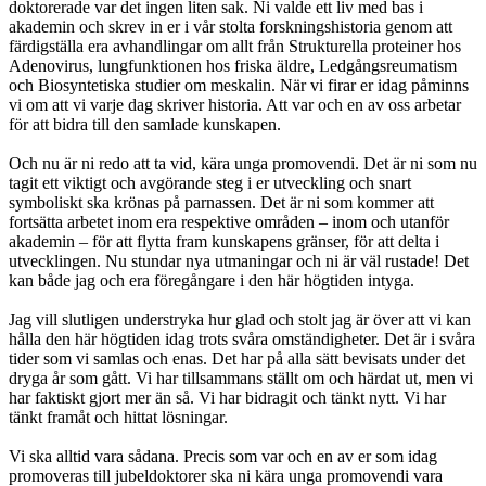
doktorerade var det ingen liten sak. Ni valde ett liv med bas i
akademin och skrev in er i vår stolta forskningshistoria genom att
färdigställa era avhandlingar om allt från Strukturella proteiner hos
Adenovirus, lungfunktionen hos friska äldre, Ledgångsreumatism
och Biosyntetiska studier om meskalin. När vi firar er idag påminns
vi om att vi varje dag skriver historia. Att var och en av oss arbetar
för att bidra till den samlade kunskapen.
Och nu är ni redo att ta vid, kära unga promovendi. Det är ni som nu
tagit ett viktigt och avgörande steg i er utveckling och snart
symboliskt ska krönas på parnassen. Det är ni som kommer att
fortsätta arbetet inom era respektive områden – inom och utanför
akademin – för att flytta fram kunskapens gränser, för att delta i
utvecklingen. Nu stundar nya utmaningar och ni är väl rustade! Det
kan både jag och era föregångare i den här högtiden intyga.
Jag vill slutligen understryka hur glad och stolt jag är över att vi kan
hålla den här högtiden idag trots svåra omständigheter. Det är i svåra
tider som vi samlas och enas. Det har på alla sätt bevisats under det
dryga år som gått. Vi har tillsammans ställt om och härdat ut, men vi
har faktiskt gjort mer än så. Vi har bidragit och tänkt nytt. Vi har
tänkt framåt och hittat lösningar.
Vi ska alltid vara sådana. Precis som var och en av er som idag
promoveras till jubeldoktorer ska ni kära unga promovendi vara