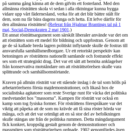
på samma gång känna att de dem gifvits ett fosterland. Med den
allmänna rösträtten skola vi sedan i alla riktningar kunna bygga
vidare upp vårt fädernesland, verka för att det blir bättre stält för
dem, som nu får bära dagens tunga och hetta. Ett lefve därför för
den allmänna rösträtten! (
Referat från Hjalmar Brantings tal på 1
maj, Social-Demokraten 2 maj 1901
.)
Ett annat rösträttsargument som särskilt liberaler använde var det om
att rösträtten som ett medel för bildning och uppfostran. Genom att
ge de så kallade breda lagren politiskt inflytande skulle de fostras till
ansvarsfulla samhällsmedborgare. Ur ett retoriskt perspektiv kan
betoningen av rösträttens nationellt samlande och fostrande effekt
ses som ett strategiskt drag. Det var ett sätt att bemöta anklagelser
från konservativa motståndare om att rösträttsrörelsen skulle vara
splittrande och samhällsomstörtande.
Kraven på allmän rösträtt var ett stående inslag i de tal som hölls på
arbetarrörelsens första majdemonstrationer, och likaså hos de
socialistiska agitatorer som reste Sverige runt för väcka det politiska
medvetandet hos ”massorna”. Kampen för rösträtt var också en
kamp som tog fysiska former. För rösträttens förespråkare var det
viktig att påpeka att de som nu krävde att få sina röster hörda var
många, och att det var orimligt att en så stor del av befolkningen
skulle stängas ute från de politiska rummen. Detta mängdargument
fick konkret, kroppslig gestalt genom de demonstrationer och
massmöten som rösträttsrörelsen ordnade. 1902 genomfördes även