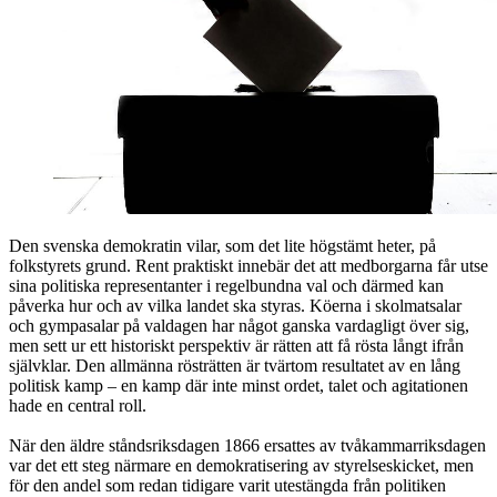
Den svenska demokratin vilar, som det lite högstämt heter, på
folkstyrets grund. Rent praktiskt innebär det att medborgarna får utse
sina politiska representanter i regelbundna val och därmed kan
påverka hur och av vilka landet ska styras. Köerna i skolmatsalar
och gympasalar på valdagen har något ganska vardagligt över sig,
men sett ur ett historiskt perspektiv är rätten att få rösta långt ifrån
självklar. Den allmänna rösträtten är tvärtom resultatet av en lång
politisk kamp – en kamp där inte minst ordet, talet och agitationen
hade en central roll.
När den äldre ståndsriksdagen 1866 ersattes av tvåkammarriksdagen
var det ett steg närmare en demokratisering av styrelseskicket, men
för den andel som redan tidigare varit utestängda från politiken