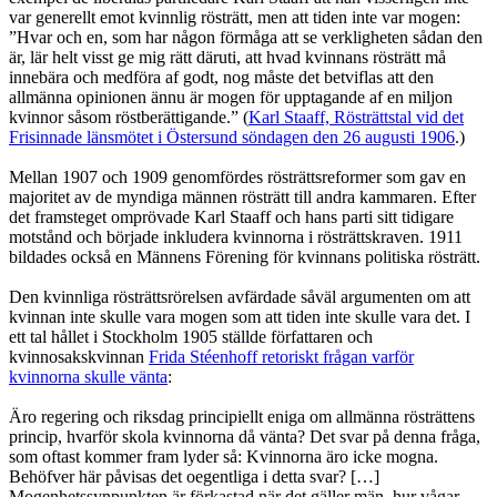
var generellt emot kvinnlig rösträtt, men att tiden inte var mogen:
”Hvar och en, som har någon förmåga att se verkligheten sådan den
är, lär helt visst ge mig rätt däruti, att hvad kvinnans rösträtt må
innebära och medföra af godt, nog måste det betviflas att den
allmänna opinionen ännu är mogen för upptagande af en miljon
kvinnor såsom röstberättigande.” (
Karl Staaff, Rösträttstal vid det
Frisinnade länsmötet i Östersund söndagen den 26 augusti 1906
.)
Mellan 1907 och 1909 genomfördes rösträttsreformer som gav en
majoritet av de myndiga männen rösträtt till andra kammaren. Efter
det framsteget omprövade Karl Staaff och hans parti sitt tidigare
motstånd och började inkludera kvinnorna i rösträttskraven. 1911
bildades också en Männens Förening för kvinnans politiska rösträtt.
Den kvinnliga rösträttsrörelsen avfärdade såväl argumenten om att
kvinnan inte skulle vara mogen som att tiden inte skulle vara det. I
ett tal hållet i Stockholm 1905 ställde författaren och
kvinnosakskvinnan
Frida Stéenhoff retoriskt frågan varför
kvinnorna skulle vänta
:
Äro regering och riksdag principiellt eniga om allmänna rösträttens
princip, hvarför skola kvinnorna då vänta? Det svar på denna fråga,
som oftast kommer fram lyder så: Kvinnorna äro icke mogna.
Behöfver här påvisas det oegentliga i detta svar? […]
Mogenhetssynpunkten är förkastad när det gäller män, hur vågar