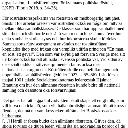
organisation i Landsföreningen för kvinnans politiska rösträtt,
LKPR (Florin 2018, s. 34–36).
För rösträttsförespråkarna var rösträtten en medborgerlig rättighet.
Särskilt för arbetarrörelsen var rösträtten också en fråga om rättvisa
mellan olika samhällsklasser. De klasser som bar upp samhället med
sitt arbete och slit borde också få vara med och bestämma över hur
detta samhälle skulle styras och hur inkomsterna skulle fördelas.
Samma sorts rättviseargument användes när rösträttsfrågan
kopplades ihop med frågan om värnplikt utifrån principen ”En man,
en röst, ett gevär”. Den som var skyldig att försvara Sverige med sitt
liv borde också ha rätt att rösta i svenska politiska val. Vid sidan av
de socialt radikala rättviseargumenten fanns också mer
nationalistiska argument. Rösträtten skulle ena befolkningen och
upprätthålla samhällsfreden. (Möller 2023, s. 55–56) I sitt första
majtal 1901 talade Socialdemokraternas ledargestalt Hjalmar
Branting om hur den allmänna rösträtten kunde bidra till nationell
samling och dessutom öka försvarsviljan:
Det gäller här att lägga hufvudvikten på att skapa ett enigt folk, som
vill lefva och icke dö, som vill hålla obrottsligt samman för att krossa
fienden, det må nu vara kossacker utifrån eller Borås-kossacker
härhemma.
[…] Härtill är första budet den allmänna rösträtten. Gifves den, då
skola förvisso de djupa leden villigt åta sig nödvändiga bördor då de