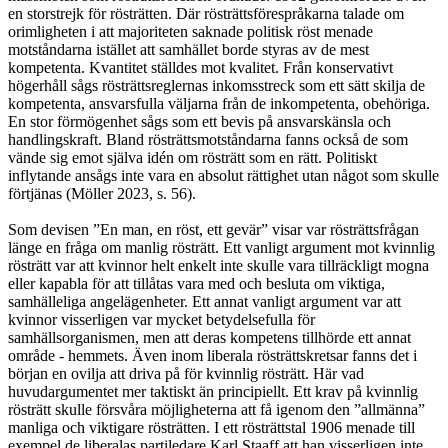
en storstrejk för rösträtten. Där rösträttsförespråkarna talade om
orimligheten i att majoriteten saknade politisk röst menade
motståndarna istället att samhället borde styras av de mest
kompetenta. Kvantitet ställdes mot kvalitet. Från konservativt
högerhåll sågs rösträttsreglernas inkomsstreck som ett sätt skilja de
kompetenta, ansvarsfulla väljarna från de inkompetenta, obehöriga.
En stor förmögenhet sågs som ett bevis på ansvarskänsla och
handlingskraft. Bland rösträttsmotståndarna fanns också de som
vände sig emot själva idén om rösträtt som en rätt. Politiskt
inflytande ansågs inte vara en absolut rättighet utan något som skulle
förtjänas (Möller 2023, s. 56).
Som devisen ”En man, en röst, ett gevär” visar var rösträttsfrågan
länge en fråga om manlig rösträtt. Ett vanligt argument mot kvinnlig
rösträtt var att kvinnor helt enkelt inte skulle vara tillräckligt mogna
eller kapabla för att tillåtas vara med och besluta om viktiga,
samhälleliga angelägenheter. Ett annat vanligt argument var att
kvinnor visserligen var mycket betydelsefulla för
samhällsorganismen, men att deras kompetens tillhörde ett annat
område - hemmets. Även inom liberala rösträttskretsar fanns det i
början en ovilja att driva på för kvinnlig rösträtt. Här vad
huvudargumentet mer taktiskt än principiellt. Ett krav på kvinnlig
rösträtt skulle försvåra möjligheterna att få igenom den ”allmänna”
manliga och viktigare rösträtten. I ett rösträttstal 1906 menade till
exempel de liberalas partiledare Karl Staaff att han visserligen inte