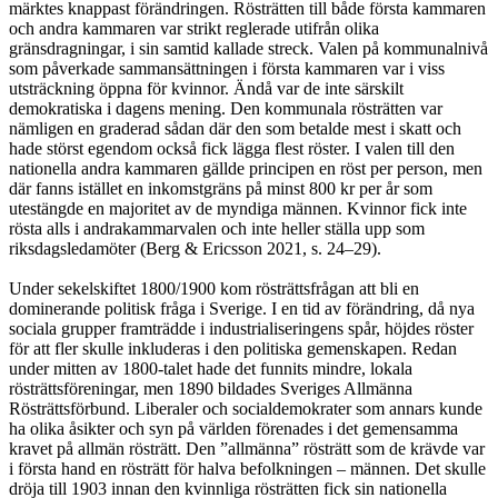
märktes knappast förändringen. Rösträtten till både första kammaren
och andra kammaren var strikt reglerade utifrån olika
gränsdragningar, i sin samtid kallade streck. Valen på kommunalnivå
som påverkade sammansättningen i första kammaren var i viss
utsträckning öppna för kvinnor. Ändå var de inte särskilt
demokratiska i dagens mening. Den kommunala rösträtten var
nämligen en graderad sådan där den som betalde mest i skatt och
hade störst egendom också fick lägga flest röster. I valen till den
nationella andra kammaren gällde principen en röst per person, men
där fanns istället en inkomstgräns på minst 800 kr per år som
utestängde en majoritet av de myndiga männen. Kvinnor fick inte
rösta alls i andrakammarvalen och inte heller ställa upp som
riksdagsledamöter (Berg & Ericsson 2021, s. 24–29).
Under sekelskiftet 1800/1900 kom rösträttsfrågan att bli en
dominerande politisk fråga i Sverige. I en tid av förändring, då nya
sociala grupper framträdde i industrialiseringens spår, höjdes röster
för att fler skulle inkluderas i den politiska gemenskapen. Redan
under mitten av 1800-talet hade det funnits mindre, lokala
rösträttsföreningar, men 1890 bildades Sveriges Allmänna
Rösträttsförbund. Liberaler och socialdemokrater som annars kunde
ha olika åsikter och syn på världen förenades i det gemensamma
kravet på allmän rösträtt. Den ”allmänna” rösträtt som de krävde var
i första hand en rösträtt för halva befolkningen – männen. Det skulle
dröja till 1903 innan den kvinnliga rösträtten fick sin nationella