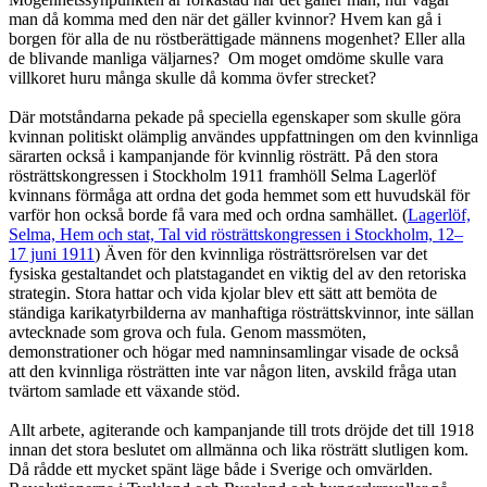
man då komma med den när det gäller kvinnor? Hvem kan gå i
borgen för alla de nu röstberättigade männens mogenhet? Eller alla
de blivande manliga väljarnes? Om moget omdöme skulle vara
villkoret huru många skulle då komma övfer strecket?
Där motståndarna pekade på speciella egenskaper som skulle göra
kvinnan politiskt olämplig användes uppfattningen om den kvinnliga
särarten också i kampanjande för kvinnlig rösträtt. På den stora
rösträttskongressen i Stockholm 1911 framhöll Selma Lagerlöf
kvinnans förmåga att ordna det goda hemmet som ett huvudskäl för
varför hon också borde få vara med och ordna samhället. (
Lagerlöf,
Selma, Hem och stat, Tal vid rösträttskongressen i Stockholm, 12–
17 juni 1911
) Även för den kvinnliga rösträttsrörelsen var det
fysiska gestaltandet och platstagandet en viktig del av den retoriska
strategin. Stora hattar och vida kjolar blev ett sätt att bemöta de
ständiga karikatyrbilderna av manhaftiga rösträttskvinnor, inte sällan
avtecknade som grova och fula. Genom massmöten,
demonstrationer och högar med namninsamlingar visade de också
att den kvinnliga rösträtten inte var någon liten, avskild fråga utan
tvärtom samlade ett växande stöd.
Allt arbete, agiterande och kampanjande till trots dröjde det till 1918
innan det stora beslutet om allmänna och lika rösträtt slutligen kom.
Då rådde ett mycket spänt läge både i Sverige och omvärlden.