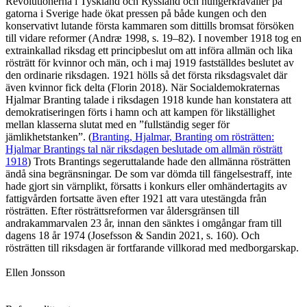
Revolutionerna i Tyskland och Ryssland och hungerkravaller på
gatorna i Sverige hade ökat pressen på både kungen och den
konservativt lutande första kammaren som dittills bromsat försöken
till vidare reformer (Andræ 1998, s. 19–82). I november 1918 tog en
extrainkallad riksdag ett principbeslut om att införa allmän och lika
rösträtt för kvinnor och män, och i maj 1919 fastställdes beslutet av
den ordinarie riksdagen. 1921 hölls så det första riksdagsvalet där
även kvinnor fick delta (Florin 2018). När Socialdemokraternas
Hjalmar Branting talade i riksdagen 1918 kunde han konstatera att
demokratiseringen förts i hamn och att kampen för likställighet
mellan klasserna slutat med en ”fullständig seger för
jämlikhetstanken”. (
Branting, Hjalmar, Branting om rösträtten:
Hjalmar Brantings tal när riksdagen beslutade om allmän rösträtt
1918
) Trots Brantings segeruttalande hade den allmänna rösträtten
ändå sina begränsningar. De som var dömda till fängelsestraff, inte
hade gjort sin värnplikt, försatts i konkurs eller omhändertagits av
fattigvården fortsatte även efter 1921 att vara utestängda från
rösträtten. Efter rösträttsreformen var åldersgränsen till
andrakammarvalen 23 år, innan den sänktes i omgångar fram till
dagens 18 år 1974 (Josefsson & Sandin 2021, s. 160). Och
rösträtten till riksdagen är fortfarande villkorad med medborgarskap.
Ellen Jonsson