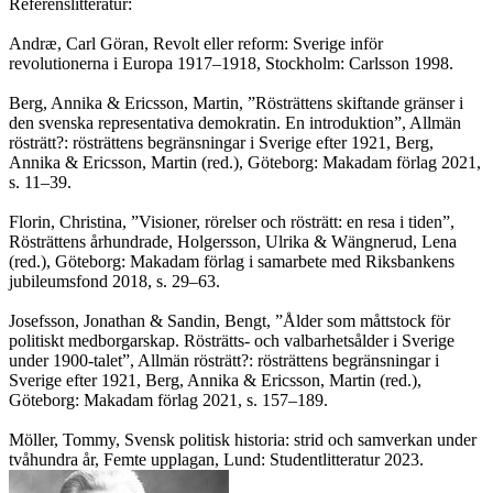
Referenslitteratur:
Andræ, Carl Göran, Revolt eller reform: Sverige inför
revolutionerna i Europa 1917–1918, Stockholm: Carlsson 1998.
Berg, Annika & Ericsson, Martin, ”Rösträttens skiftande gränser i
den svenska representativa demokratin. En introduktion”, Allmän
rösträtt?: rösträttens begränsningar i Sverige efter 1921, Berg,
Annika & Ericsson, Martin (red.), Göteborg: Makadam förlag 2021,
s. 11–39.
Florin, Christina, ”Visioner, rörelser och rösträtt: en resa i tiden”,
Rösträttens århundrade, Holgersson, Ulrika & Wängnerud, Lena
(red.), Göteborg: Makadam förlag i samarbete med Riksbankens
jubileumsfond 2018, s. 29–63.
Josefsson, Jonathan & Sandin, Bengt, ”Ålder som måttstock för
politiskt medborgarskap. Rösträtts- och valbarhetsålder i Sverige
under 1900-talet”, Allmän rösträtt?: rösträttens begränsningar i
Sverige efter 1921, Berg, Annika & Ericsson, Martin (red.),
Göteborg: Makadam förlag 2021, s. 157–189.
Möller, Tommy, Svensk politisk historia: strid och samverkan under
tvåhundra år, Femte upplagan, Lund: Studentlitteratur 2023.