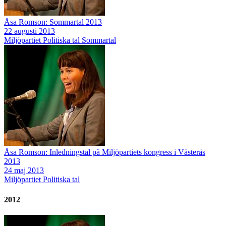
Åsa Romson: Sommartal 2013
22 augusti 2013
Miljöpartiet
Politiska tal
Sommartal
Åsa Romson: Inledningstal på Miljöpartiets kongress i Västerås
2013
24 maj 2013
Miljöpartiet
Politiska tal
2012