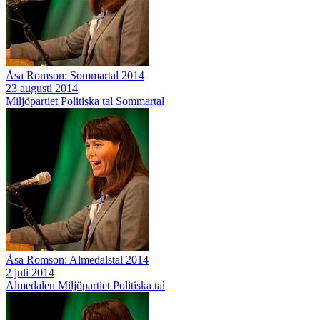
Åsa Romson: Sommartal 2014
23 augusti 2014
Miljöpartiet
Politiska tal
Sommartal
Åsa Romson: Almedalstal 2014
2 juli 2014
Almedalen
Miljöpartiet
Politiska tal