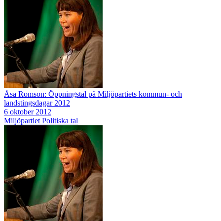
Åsa Romson: Öppningstal på Miljöpartiets kommun- och
landstingsdagar 2012
6 oktober 2012
Miljöpartiet
Politiska tal