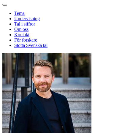
Tema
Undervisning
Tal i siffror
Om oss
Kontakt
För forskare
Stötta Svenska tal