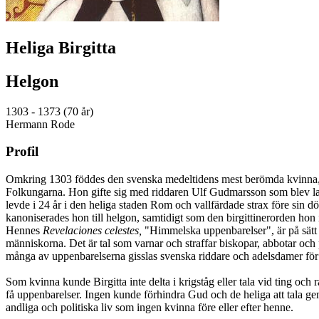
Heliga Birgitta
Helgon
1303 - 1373 (70 år)
Hermann Rode
Profil
Omkring 1303 föddes den svenska medeltidens mest berömda kvinna, Bi
Folkungarna. Hon gifte sig med riddaren Ulf Gudmarsson som blev lagm
levde i 24 år i den heliga staden Rom och vallfärdade strax före sin 
kanoniserades hon till helgon, samtidigt som den birgittinerorden hon insti
Hennes
Revelaciones celestes,
"Himmelska uppenbarelser", är på sätt
människorna. Det är tal som varnar och straffar biskopar, abbotar och p
många av uppenbarelserna gisslas svenska riddare och adelsdamer för s
Som kvinna kunde Birgitta inte delta i krigståg eller tala vid ting och 
få uppenbarelser. Ingen kunde förhindra Gud och de heliga att tala gen
andliga och politiska liv som ingen kvinna före eller efter henne.