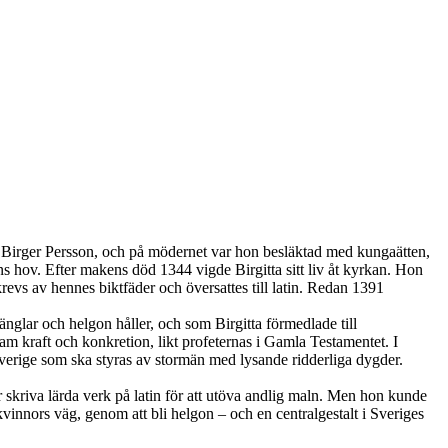
irger Persson, och på mödernet var hon besläktad med kungaätten,
ov. Efter makens död 1344 vigde Birgitta sitt liv åt kyrkan. Hon
revs av hennes biktfäder och översattes till latin. Redan 1391
nglar och helgon håller, och som Birgitta förmedlade till
ldsam kraft och konkretion, likt profeternas i Gamla Testamentet. I
 Sverige som ska styras av stormän med lysande ridderliga dygder.
 skriva lärda verk på latin för att utöva andlig maln. Men hon kunde
vinnors väg, genom att bli helgon – och en centralgestalt i Sveriges