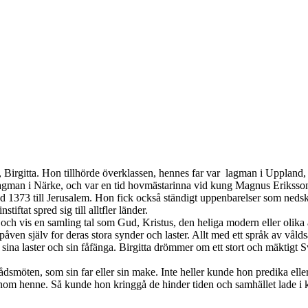
rgitta. Hon tillhörde överklassen, hennes far var lagman i Uppland, B
an i Närke, och var en tid hovmästarinna vid kung Magnus Erikssons h
död 1373 till Jerusalem. Hon fick också ständigt uppenbarelser som nedsk
ftat spred sig till alltfler länder.
 och vis en samling tal som Gud, Kristus, den heliga modern eller olika ä
åven själv for deras stora synder och laster. Allt med ett språk av vå
ina laster och sin fåfänga. Birgitta drömmer om ett stort och mäktigt
rådsmöten, som sin far eller sin make. Inte heller kunde hon predika eller
om henne. Så kunde hon kringgå de hinder tiden och samhället lade i k