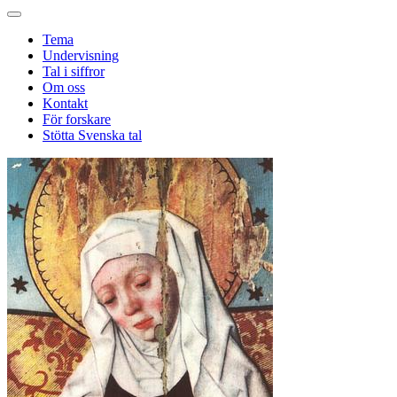
Tema
Undervisning
Tal i siffror
Om oss
Kontakt
För forskare
Stötta Svenska tal