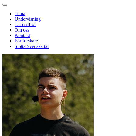
Tema
Undervisning
Tal i siffror
Om oss
Kontakt
För forskare
Stötta Svenska tal