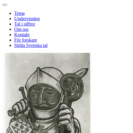
Tema
Undervisning
Tal i siffror
Om oss
Kontakt
För forskare
Stötta Svenska tal