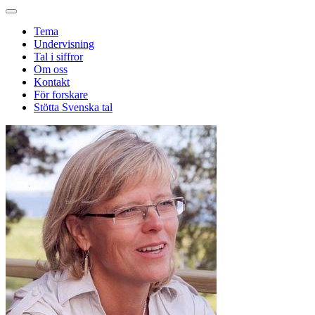
Tema
Undervisning
Tal i siffror
Om oss
Kontakt
För forskare
Stötta Svenska tal