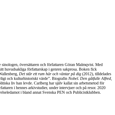
dde sinologen, översättaren och författaren Göran Malmqvist. Med
itt huvudsakliga författarskap i genren sakprosa. Boken fick
 Wallenberg,
Det står ett rum här och väntar på dig
(2012), tilldelades
igt och kulturhistoriskt värde”. Biografin
Nobel. Den gåtfulle Alfred,
iska liv han levde. Carlberg har själv kallat sin arbetsmetod för
rfattaren i hennes arkivstudier, under intervjuer och på resor. 2020
tyrelseledamot i bland annat Svenska PEN och Publicistklubben.