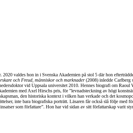
ter. 2020 valdes hon in i Svenska Akademien på stol 5 där hon efterträ
 forskare och Freud, människor och marknader
(2008) inledde Carlberg s
 hedersdoktor vid Uppsala universitet 2010. Hennes biografi om Raoul
ademien med Axel Hirschs pris, för ”levnadsteckning av högt konstnärl
kapsman, den historiska kontext i vilken han verkade och det kosmopolit
elser, inte bara biografiska porträtt. Läsaren får också slå följe med fö
satser som författare”. Hon har vid sidan av sitt författarskap varit s