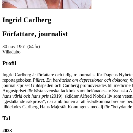
Ingrid Carlberg
Författare, journalist
30 nov 1961 (64 år)
Villadabo
Profil
Ingrid Carlberg är författare och tidigare journalist för Dagens Nyhe
reportageboken
Pillret. En berättelse om depressioner och doktorer,
journalistpriset Guldspaden och Carlberg promoverades till medicine
Augustpriset för bästa svenska fackbok samt belönades av Svenska Ak
hans värld och hans pris
(2019), skildrar Alfred Nobels liv som vetens
”gestaltande sakprosa”, där ambitionen är att åstadkomma bredare berätt
tilldelades Carlberg Hans Majestät Konungens medalj för ”betydande in
Tal
2023