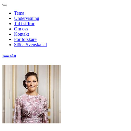
Tema
Undervisning
Tal i siffror
Om oss
Kontakt
För forskare
Stötta Svenska tal
Innehåll