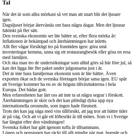
Tal
När det är som allra mörkast så vet man att snart blir det ljusare
igen.
Dagsljuset börjar återvända om bara några dagar. Men det ljusnar
faktiskt på fler sätt.
Den svenska ekonomin ser lite bättre ut, efter flera mörka år:
Inflationen är bekämpad och återhämtningen har inletts.
Allt fler vågar försiktigt tro på framtiden igen: göra små
investeringar hemma, unna sig ett restaurangbesök eller göra en resa
med familjen.
Och ska man tro de undersökningar som alltid görs så här före jul, så
kan det ligga lite fler paket under julgranarna just i år.
Det är inte bara familjernas ekonomi som är lite bättre. Även
exporten ökar och de svenska företagen börjar satsa igen. EU spår
att Sverige kommer ha en av de högsta tillväxttakterna i hela
Europa. Det bådar gott.
Men erfarenheten har lärt oss att inte ta ut några segrar i förskott.
Återhämtningen är skör och det kan plötsligt dyka upp nya
internationella orosmoln, som ingen hade förutsett.
Trots det kan jag säga med viss tillförsikt, att jag tror att bättre tider
är på väg. Och att vi går ett löftesrikt år till mötes. Som vi i Sverige
har längtat efter den vändningen!
Svenska folket har gått igenom tuffa år tillsammans.
Lönen och pensionen har räckt till allt mindre när mat, boende och