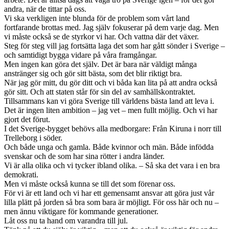
andra, när de tittar på oss.
Vi ska verkligen inte blunda för de problem som vårt land
fortfarande brottas med. Jag själv fokuserar på dem varje dag. Men
vi måste också se de styrkor vi har. Och vattna där det växer.
Steg för steg vill jag fortsätta laga det som har gått sönder i Sverige –
och samtidigt bygga vidare på våra framgångar.
Men ingen kan göra det själv. Det är bara när väldigt många
anstränger sig och gör sitt bästa, som det blir riktigt bra.
När jag gör mitt, du gör ditt och vi båda kan lita på att andra också
gör sitt. Och att staten står för sin del av samhällskontraktet.
Tillsammans kan vi göra Sverige till världens bästa land att leva i.
Det är ingen liten ambition – jag vet – men fullt möjlig. Och vi har
gjort det förut.
I det Sverige-bygget behövs alla medborgare: Från Kiruna i norr till
Trelleborg i söder.
Och både unga och gamla. Både kvinnor och män. Både infödda
svenskar och de som har sina rötter i andra länder.
Vi är alla olika och vi tycker ibland olika. – Så ska det vara i en bra
demokrati.
Men vi måste också kunna se till det som förenar oss.
För vi är ett land och vi har ett gemensamt ansvar att göra just vår
lilla plätt på jorden så bra som bara är möjligt. För oss här och nu –
men ännu viktigare för kommande generationer.
Låt oss nu ta hand om varandra till jul.