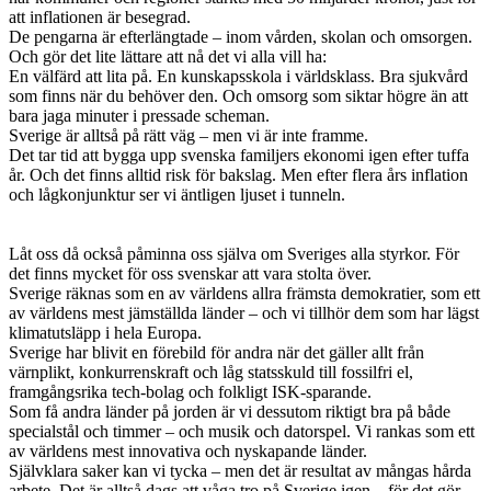
att inflationen är besegrad.
De pengarna är efterlängtade – inom vården, skolan och omsorgen.
Och gör det lite lättare att nå det vi alla vill ha:
En välfärd att lita på. En kunskapsskola i världsklass. Bra sjukvård
som finns när du behöver den. Och omsorg som siktar högre än att
bara jaga minuter i pressade scheman.
Sverige är alltså på rätt väg – men vi är inte framme.
Det tar tid att bygga upp svenska familjers ekonomi igen efter tuffa
år. Och det finns alltid risk för bakslag. Men efter flera års inflation
och lågkonjunktur ser vi äntligen ljuset i tunneln.
Låt oss då också påminna oss själva om Sveriges alla styrkor. För
det finns mycket för oss svenskar att vara stolta över.
Sverige räknas som en av världens allra främsta demokratier, som ett
av världens mest jämställda länder – och vi tillhör dem som har lägst
klimatutsläpp i hela Europa.
Sverige har blivit en förebild för andra när det gäller allt från
värnplikt, konkurrenskraft och låg statsskuld till fossilfri el,
framgångsrika tech-bolag och folkligt ISK-sparande.
Som få andra länder på jorden är vi dessutom riktigt bra på både
specialstål och timmer – och musik och datorspel. Vi rankas som ett
av världens mest innovativa och nyskapande länder.
Självklara saker kan vi tycka – men det är resultat av mångas hårda
arbete. Det är alltså dags att våga tro på Sverige igen – för det gör