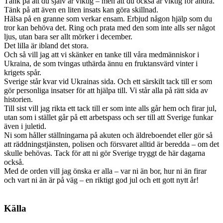
Tänk på att du själv är viktig – men att du också är viktig för andra.
Tänk på att även en liten insats kan göra skillnad.
Hälsa på en granne som verkar ensam. Erbjud någon hjälp som du
tror kan behöva det. Ring och prata med den som inte alls ser något
ljus, utan bara ser allt mörker i december.
Det lilla är ibland det stora.
Och så vill jag att vi skänker en tanke till våra medmänniskor i
Ukraina, de som tvingas uthärda ännu en fruktansvärd vinter i
krigets spår.
Sverige står kvar vid Ukrainas sida. Och ett särskilt tack till er som
gör personliga insatser för att hjälpa till. Vi står alla på rätt sida av
historien.
Till sist vill jag rikta ett tack till er som inte alls går hem och firar jul,
utan som i stället går på ett arbetspass och ser till att Sverige funkar
även i juletid.
Ni som håller ställningarna på akuten och äldreboendet eller gör så
att räddningstjänsten, polisen och försvaret alltid är beredda – om det
skulle behövas. Tack för att ni gör Sverige tryggt de här dagarna
också.
Med de orden vill jag önska er alla – var ni än bor, hur ni än firar
och vart ni än är på väg – en riktigt god jul och ett gott nytt år!
Källa