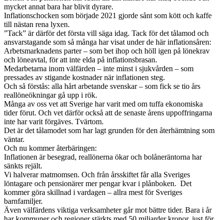
mycket annat bara har blivit dyrare.
Inflationschocken som började 2021 gjorde sånt som kött och kaffe
till nästan rena lyxen.
”Tack” är därför det första vill säga idag. Tack för det tålamod och
ansvarstagande som så många har visat under de här inflationsåren:
Arbetsmarknadens parter – som bet ihop och höll igen på lönekrav
och löneavtal, för att inte elda på inflationsbrasan.
Medarbetarna inom välfärden – inte minst i sjukvården – som
pressades av stigande kostnader när inflationen steg.
Och så förstås: alla hårt arbetande svenskar – som fick se tio års
reallöneökningar gå upp i rök.
Många av oss vet att Sverige har varit med om tuffa ekonomiska
tider förut. Och vet därför också att de senaste årens uppoffringarna
inte har varit förgäves. Tvärtom.
Det är det tålamodet som har lagt grunden för den återhämtning som
väntar.
Och nu kommer återbäringen:
Inflationen är besegrad, reallönerna ökar och bolåneräntorna har
sänkts rejält.
Vi halverar matmomsen. Och från årsskiftet får alla Sveriges
löntagare och pensionärer mer pengar kvar i plånboken. Det
kommer göra skillnad i vardagen – allra mest för Sveriges
barnfamiljer.
Även välfärdens viktiga verksamheter går mot bättre tider. Bara i år
har kommuner och regioner stärkts med 50 miljarder kronor, just för