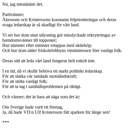
Nä, jag misstänkte det.
Partivänner;
Åkessons och Kristerssons konstanta felprioriteringar och deras
svaga ledarskap är så skadligt för vårt land.
Vi ser hur dom utan utlysning gör misslyckade rekryteringar av
barndomsvänner till topposter;
Hur minister efter minister ertappas med aktieköp;
Och hur dom sätter friskolelobbyns vinstintressen före vanligt folk.
Deras sätt att leda vårt land fungerar helt enkelt inte.
I en tid, då vi skulle behöva ett starkt politiskt ledarskap.
För att stärka vår samlade motståndskraft;
För att stötta vanligt folk;
För att ta tag i samhällsproblemen på riktigt.
Och vänner; det är bara att säga som det är;
Om Sverige hade varit ett företag,
Ja, då hade VD:n Ulf Kristersson fått sparken för länge sen!
***