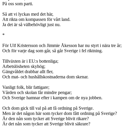
På oss som parti.
Så att vi lyckas med det här,
Att rikta om kompassen för vårt land.
Ja det är så välbehövligt just nu.
*
För Ulf Kristersson och Jimmie Åkesson har nu styrt i nära tre år;
Och för varje dag som går, så går Sverige i fel riktning.
Tillväxten är i EU:s bottenliga;
Arbetslösheten skyhög;
Gängvåldet drabbar allt fler,
Och mat- och hushållskostnaderna dom skenar.
Vanligt folk, blir fattigare;
Vården och skolan får mindre pengar;
Och Sverige hamnar efter i kampen om de nya jobben.
Och dom gick till val på att få ordning på Sverige.
Men är det någon här som tycker dom fått ordning på Sverige?
Är den nån som tycker att Sverige blivit rikare?
Är det nån som tycker att Sverige blivit säkrare?