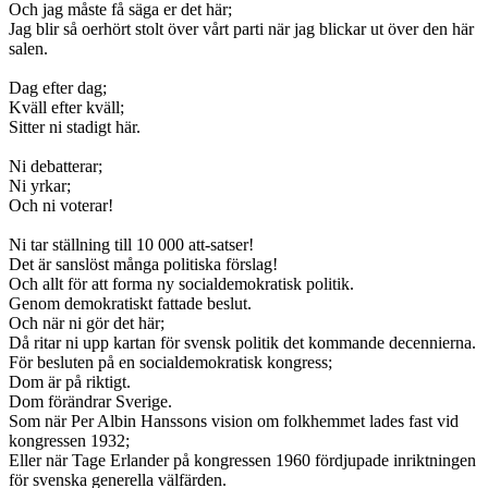
Och jag måste få säga er det här;
Jag blir så oerhört stolt över vårt parti när jag blickar ut över den här
salen.
Dag efter dag;
Kväll efter kväll;
Sitter ni stadigt här.
Ni debatterar;
Ni yrkar;
Och ni voterar!
Ni tar ställning till 10 000 att-satser!
Det är sanslöst många politiska förslag!
Och allt för att forma ny socialdemokratisk politik.
Genom demokratiskt fattade beslut.
Och när ni gör det här;
Då ritar ni upp kartan för svensk politik det kommande decennierna.
För besluten på en socialdemokratisk kongress;
Dom är på riktigt.
Dom förändrar Sverige.
Som när Per Albin Hanssons vision om folkhemmet lades fast vid
kongressen 1932;
Eller när Tage Erlander på kongressen 1960 fördjupade inriktningen
för svenska generella välfärden.