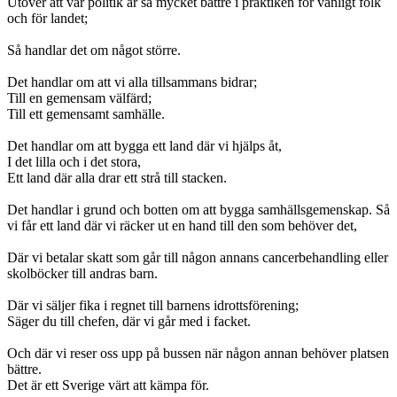
Utöver att vår politik är så mycket bättre i praktiken för vanligt folk
och för landet;
Så handlar det om något större.
Det handlar om att vi alla tillsammans bidrar;
Till en gemensam välfärd;
Till ett gemensamt samhälle.
Det handlar om att bygga ett land där vi hjälps åt,
I det lilla och i det stora,
Ett land där alla drar ett strå till stacken.
Det handlar i grund och botten om att bygga samhällsgemenskap. Så
vi får ett land där vi räcker ut en hand till den som behöver det,
Där vi betalar skatt som går till någon annans cancerbehandling eller
skolböcker till andras barn.
Där vi säljer fika i regnet till barnens idrottsförening;
Säger du till chefen, där vi går med i facket.
Och där vi reser oss upp på bussen när någon annan behöver platsen
bättre.
Det är ett Sverige värt att kämpa för.