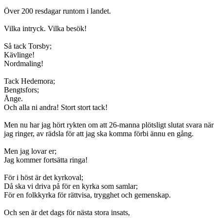
Över 200 resdagar runtom i landet.
Vilka intryck. Vilka besök!
Så tack Torsby;
Kävlinge!
Nordmaling!
Tack Hedemora;
Bengtsfors;
Ånge.
Och alla ni andra! Stort stort tack!
Men nu har jag hört rykten om att 26-manna plötsligt slutat svara när
jag ringer, av rädsla för att jag ska komma förbi ännu en gång.
Men jag lovar er;
Jag kommer fortsätta ringa!
För i höst är det kyrkoval;
Då ska vi driva på för en kyrka som samlar;
För en folkkyrka för rättvisa, trygghet och gemenskap.
Och sen är det dags för nästa stora insats,