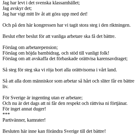
Jag har levt i det svenska klassamhället;
Jag avskyr det;
Jag har vigt mitt liv åt att göra upp med det!
Och på den här kongressen har vi tagit stora steg i den riktningen.
Beslut efter beslut för att vanliga arbetare ska få det bättre.
Förslag om arbetarepension;
Förslag om höjda barnbidrag, och stöd till vanligt folk!
Förslag om att avskaffa det förbaskade orättvisa karensavdraget;
Så steg för steg ska vi röja bort alla orättvisorna i vårt land.
Så att alla dom människor som arbetar så hårt och sliter får en bättre
liv.
För Sverige är ingenting utan er arbetare;
Och nu är det dags att ni får den respekt och rättvisa ni förtjänar.
För inget annat duger!
***
Partivänner, kamrater!
Besluten här inne kan förändra Sverige till det bättre!