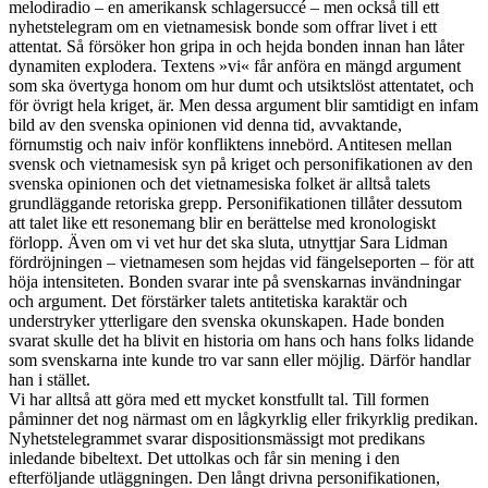
melodiradio – en amerikansk schlagersuccé – men också till ett
nyhetstelegram om en vietnamesisk bonde som offrar livet i ett
attentat. Så försöker hon gripa in och hejda bonden innan han låter
dynamiten explodera. Textens »vi« får anföra en mängd argument
som ska övertyga honom om hur dumt och utsiktslöst attentatet, och
för övrigt hela kriget, är. Men dessa argument blir samtidigt en infam
bild av den svenska opinionen vid denna tid, avvaktande,
förnumstig och naiv inför konfliktens innebörd. Antitesen mellan
svensk och vietnamesisk syn på kriget och personifikationen av den
svenska opinionen och det vietnamesiska folket är alltså talets
grundläggande retoriska grepp. Personifikationen tillåter dessutom
att talet like ett resonemang blir en berättelse med kronologiskt
förlopp. Även om vi vet hur det ska sluta, utnyttjar Sara Lidman
fördröjningen – vietnamesen som hejdas vid fängelseporten – för att
höja intensiteten. Bonden svarar inte på svenskarnas invändningar
och argument. Det förstärker talets antitetiska karaktär och
understryker ytterligare den svenska okunskapen. Hade bonden
svarat skulle det ha blivit en historia om hans och hans folks lidande
som svenskarna inte kunde tro var sann eller möjlig. Därför handlar
han i stället.
Vi har alltså att göra med ett mycket konstfullt tal. Till formen
påminner det nog närmast om en lågkyrklig eller frikyrklig predikan.
Nyhetstelegrammet svarar dispositionsmässigt mot predikans
inledande bibeltext. Det uttolkas och får sin mening i den
efterföljande utläggningen. Den långt drivna personifikationen,