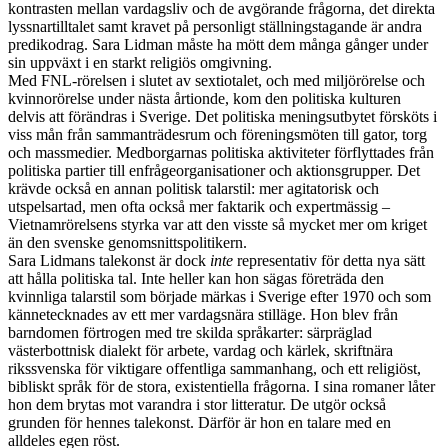
kontrasten mellan vardagsliv och de avgörande frågorna, det direkta
lyssnartilltalet samt kravet på personligt ställningstagande är andra
predikodrag. Sara Lidman måste ha mött dem många gånger under
sin uppväxt i en starkt religiös omgivning.
Med FNL-rörelsen i slutet av sextiotalet, och med miljörörelse och
kvinnorörelse under nästa årtionde, kom den politiska kulturen
delvis att förändras i Sverige. Det politiska meningsutbytet försköts i
viss mån från sammanträdesrum och föreningsmöten till gator, torg
och massmedier. Medborgarnas politiska aktiviteter förflyttades från
politiska partier till enfrågeorganisationer och aktionsgrupper. Det
krävde också en annan politisk talarstil: mer agitatorisk och
utspelsartad, men ofta också mer faktarik och expertmässig –
Vietnamrörelsens styrka var att den visste så mycket mer om kriget
än den svenske genomsnittspolitikern.
Sara Lidmans talekonst är dock
inte
representativ för detta nya sätt
att hålla politiska tal. Inte heller kan hon sägas företräda den
kvinnliga talarstil som började märkas i Sverige efter 1970 och som
kännetecknades av ett mer vardagsnära stilläge. Hon blev från
barndomen förtrogen med tre skilda språkarter: särpräglad
västerbottnisk dialekt för arbete, vardag och kärlek, skriftnära
rikssvenska för viktigare offentliga sammanhang, och ett religiöst,
bibliskt språk för de stora, existentiella frågorna. I sina romaner låter
hon dem brytas mot varandra i stor litteratur. De utgör också
grunden för hennes talekonst. Därför är hon en talare med en
alldeles egen röst.