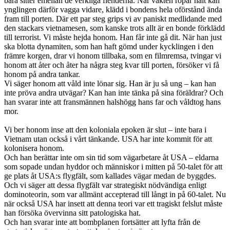
bara sitter emellan de verkliga fienderna. När vakten ropar halt kan
ynglingen därför vagga vidare, klädd i bondens hela oförstånd ända
fram till porten. Där ett par steg grips vi av paniskt medlidande med
den stackars vietnamesen, som kanske trots allt är en bonde förklädd
till terrorist. Vi måste hejda honom. Han får inte gå dit. När han just
ska blotta dynamiten, som han haft gömd under kycklingen i den
främre korgen, drar vi honom tillbaka, som en filmremsa, tvingar vi
honom att åter och åter ha några steg kvar till porten, försöker vi få
honom på andra tankar.
Vi säger honom att våld inte lönar sig. Han är ju så ung – kan han
inte pröva andra utvägar? Kan han inte tänka på sina föräldrar? Och
han svarar inte att fransmännen halshögg hans far och våldtog hans
mor.
Vi ber honom inse att den koloniala epoken är slut – inte bara i
Vietnam utan också i vårt tänkande. USA har inte kommit för att
kolonisera honom.
Och han berättar inte om sin tid som vägarbetare åt USA – eldarna
som sopade undan hyddor och människor i mitten på 50-talet för att
ge plats åt USA:s flygfält, som kallades vägar medan de byggdes.
Och vi säger att dessa flygfält var strategiskt nödvändiga enligt
dominoteorin, som var allmänt accepterad till långt in på 60-talet. Nu
när också USA har insett att denna teori var ett tragiskt felslut måste
han försöka övervinna sitt patologiska hat.
Och han svarar inte att bombplanen fortsätter att lyfta från de