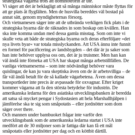
strategiska vägarna trots att dominoteorin är ute.
Vi säger att det är beklagligt att så många människor måste flyttas för
att ge plats åt flygfälten. Men de husvilla bereddes väl bostad på
annat sätt, genom myndigheternas försorg.
Och vietnamesen säger inte att de utbrända verkligen fick plats i de
strategiska byarna där de räknades in som boskap om kvällen. Han
ska inte komma undan med dessa gamla misstag. Som om inte vi
skulle veta att både de strategiska byarna och deras efterföljare »det
nya livets byar« var totala misslyckanden. Att USA ännu inte funnit
en formel för pacificering av landsbygden – det där är ju saker som
han inte behöver upplysa oss om, det är ju truismer. Men han kan
väl ändå inte förneka att USA har skapat många arbetstillfällen. De
vanliga vietnameserna – som inte nödvändigt behöver vara
quislingar, de kan ju vara skeptiska även om de är arbetsvilliga – de
får väl ändå betalt för de så kallade vägarbetena. Även om dessa
transportleder inte precis är avpassade för oxvagnar. Efter kriget
kommer vägarna att fa den största betydelse för industrin. De
amerikanska ledarna för den asiatiska utvecklingsbanken är beredda
att satsa så mycket pengar i Sydostasien att hela Marshallhjälpen i
jämförelse ska te sig som småpotatis – eller jordnötter som dom
säger over there.
Och mannen under bambuoket frågar inte varför den
utvecklingsbank som de amerikanska ledarna startat i USA inte
medfört att de 30 miljoner som är fattiga där kan få ett mål
småpotatis eller jordnötter per dag och en köttbit därtill.