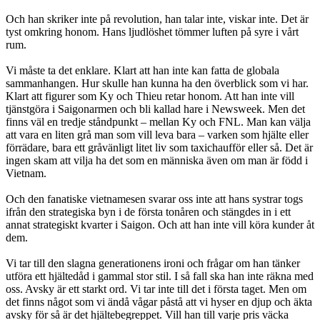
Och han skriker inte på revolution, han talar inte, viskar inte. Det är
tyst omkring honom. Hans ljudlöshet tömmer luften på syre i vårt
rum.
Vi måste ta det enklare. Klart att han inte kan fatta de globala
sammanhangen. Hur skulle han kunna ha den överblick som vi har.
Klart att figurer som Ky och Thieu retar honom. Att han inte vill
tjänstgöra i Saigonarmen och bli kallad hare i Newsweek. Men det
finns väl en tredje ståndpunkt – mellan Ky och FNL. Man kan välja
att vara en liten grå man som vill leva bara – varken som hjälte eller
förrädare, bara ett gråvänligt litet liv som taxichaufför eller så. Det är
ingen skam att vilja ha det som en människa även om man är född i
Vietnam.
Och den fanatiske vietnamesen svarar oss inte att hans systrar togs
ifrån den strategiska byn i de första tonåren och stängdes in i ett
annat strategiskt kvarter i Saigon. Och att han inte vill köra kunder åt
dem.
Vi tar till den slagna generationens ironi och frågar om han tänker
utföra ett hjältedåd i gammal stor stil. I så fall ska han inte räkna med
oss. Avsky är ett starkt ord. Vi tar inte till det i första taget. Men om
det finns något som vi ändå vågar påstå att vi hyser en djup och äkta
avsky för så är det hjältebegreppet. Vill han till varje pris väcka