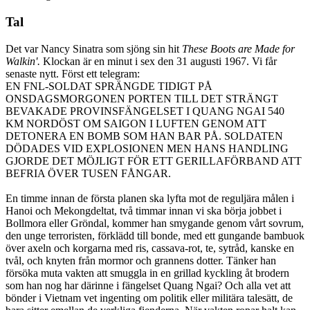
Tal
Det var Nancy Sinatra som sjöng sin hit
These Boots are Made for
Walkin'.
Klockan är en minut i sex den 31 augusti 1967. Vi får
senaste nytt. Först ett telegram:
EN FNL-SOLDAT SPRÄNGDE TIDIGT PÅ
ONSDAGSMORGONEN PORTEN TILL DET STRÄNGT
BEVAKADE PROVINSFÄNGELSET I QUANG NGAI 540
KM NORDÖST OM SAIGON I LUFTEN GENOM ATT
DETONERA EN BOMB SOM HAN BAR PÅ. SOLDATEN
DÖDADES VID EXPLOSIONEN MEN HANS HANDLING
GJORDE DET MÖJLIGT FÖR ETT GERILLAFÖRBAND ATT
BEFRIA ÖVER TUSEN FÅNGAR.
En timme innan de första planen ska lyfta mot de reguljära målen i
Hanoi och Mekongdeltat, två timmar innan vi ska börja jobbet i
Bollmora eller Gröndal, kommer han smygande genom vårt sovrum,
den unge terroristen, förklädd till bonde, med ett gungande bambuok
över axeln och korgarna med ris, cassava-rot, te, sytråd, kanske en
tvål, och knyten från mormor och grannens dotter. Tänker han
försöka muta vakten att smuggla in en grillad kyckling åt brodern
som han nog har därinne i fängelset Quang Ngai? Och alla vet att
bönder i Vietnam vet ingenting om politik eller militära talesätt, de