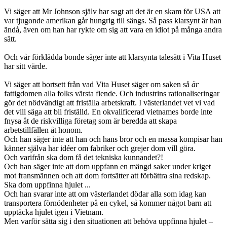
Vi säger att Mr Johnson själv har sagt att det är en skam för USA att
var tjugonde amerikan går hungrig till sängs. Så pass klarsynt är han
ändå, även om han har rykte om sig att vara en idiot på många andra
sätt.
Och vår förklädda bonde säger inte att klarsynta talesätt i Vita Huset
har sitt värde.
Vi säger att bortsett från vad Vita Huset säger om saken så
är
fattigdomen alla folks värsta fiende. Och industrins rationaliseringar
gör det nödvändigt att friställa arbetskraft. I västerlandet vet vi vad
det vill säga att bli friställd. En okvalificerad vietnames borde inte
fnysa åt de riskvilliga företag som är beredda att skapa
arbetstillfällen åt honom.
Och han säger inte att han och hans bror och en massa kompisar han
känner själva har idéer om fabriker och grejer dom vill göra.
Och varifrån ska dom få det tekniska kunnandet?!
Och han säger inte att dom uppfann en mängd saker under kriget
mot fransmännen och att dom fortsätter att förbättra sina redskap.
Ska dom uppfinna hjulet ...
Och han svarar inte att om västerlandet dödar alla som idag kan
transportera förnödenheter på en cykel, så kommer något barn att
upptäcka hjulet igen i Vietnam.
Men varför sätta sig i den situationen att behöva uppfinna hjulet –