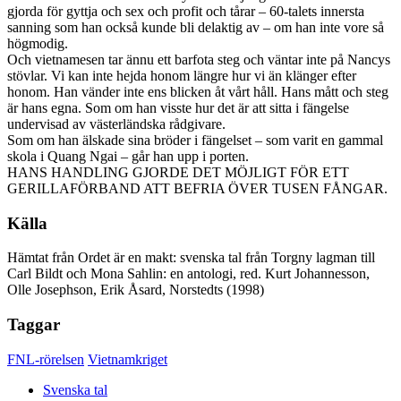
gjorda för gyttja och sex och profit och tårar – 60-talets innersta
sanning som han också kunde bli delaktig av – om han inte vore så
högmodig.
Och vietnamesen tar ännu ett barfota steg och väntar inte på Nancys
stövlar. Vi kan inte hejda honom längre hur vi än klänger efter
honom. Han vänder inte ens blicken åt vårt håll. Hans mått och steg
är hans egna. Som om han visste hur det är att sitta i fängelse
undervisad av västerländska rådgivare.
Som om han älskade sina bröder i fängelset – som varit en gammal
skola i Quang Ngai – går han upp i porten.
HANS HANDLING GJORDE DET MÖJLIGT FÖR ETT
GERILLAFÖRBAND ATT BEFRIA ÖVER TUSEN FÅNGAR.
Källa
Hämtat från Ordet är en makt: svenska tal från Torgny lagman till
Carl Bildt och Mona Sahlin: en antologi, red. Kurt Johannesson,
Olle Josephson, Erik Åsard, Norstedts (1998)
Taggar
FNL-rörelsen
Vietnamkriget
Svenska tal