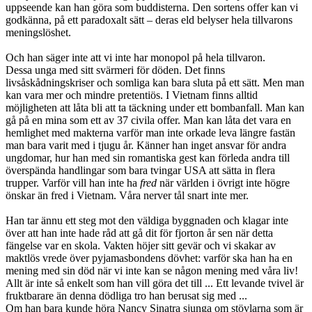
uppseende kan han göra som buddisterna. Den sortens offer kan vi
godkänna, på ett paradoxalt sätt – deras eld belyser hela tillvarons
meningslöshet.
Och han säger inte att vi inte har monopol på hela tillvaron.
Dessa unga med sitt svärmeri för döden. Det finns
livsåskådningskriser och somliga kan bara sluta på ett sätt. Men man
kan vara mer och mindre pretentiös. I Vietnam finns alltid
möjligheten att låta bli att ta täckning under ett bombanfall. Man kan
gå på en mina som ett av 37 civila offer. Man kan låta det vara en
hemlighet med makterna varför man inte orkade leva längre fastän
man bara varit med i tjugu år. Känner han inget ansvar för andra
ungdomar, hur han med sin romantiska gest kan förleda andra till
överspända handlingar som bara tvingar USA att sätta in flera
trupper. Varför vill han inte ha
fred
när världen i övrigt inte högre
önskar än fred i Vietnam. Våra nerver tål snart inte mer.
Han tar ännu ett steg mot den väldiga byggnaden och klagar inte
över att han inte hade råd att gå dit för fjorton år sen när detta
fängelse var en skola. Vakten höjer sitt gevär och vi skakar av
maktlös vrede över pyjamasbondens dövhet: varför ska han ha en
mening med sin död när vi inte kan se någon mening med våra liv!
Allt är inte så enkelt som han vill göra det till ... Ett levande tvivel är
fruktbarare än denna dödliga tro han berusat sig med ...
Om han bara kunde höra Nancy Sinatra sjunga om stövlarna som är