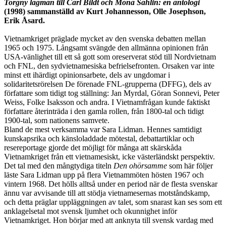
Torgny lagman till Carl Bildt och Mona Sahlin: en antologi
(1998) sammanställd av Kurt Johannesson, Olle Josephson,
Erik Åsard.
Vietnamkriget präglade mycket av den svenska debatten mellan
1965 och 1975. Långsamt svängde den allmänna opinionen från
USA-vänlighet till ett så gott som oreserverat stöd till Nordvietnam
och FNL, den sydvietnamesiska befrielsefronten. Orsaken var inte
minst ett ihärdigt opinionsarbete, dels av ungdomar i
solidaritetsrörelsen De förenade FNL-grupperna (DFFG), dels av
författare som tidigt tog ställning: Jan Myrdal, Göran Sonnevi, Peter
Weiss, Folke Isaksson och andra. I Vietnamfrågan kunde faktiskt
författare återinträda i den gamla rollen, från 1800-tal och tidigt
1900-tal, som nationens samvete.
Bland de mest verksamma var Sara Lidman. Hennes samtidigt
kunskapsrika och känsloladdade mötestal, debattartiklar och
resereportage gjorde det möjligt för många att skärskåda
Vietnamkriget från ett vietnamesiskt, icke västerländskt perspektiv.
Det tal med den mångtydiga titeln
Den ohörsamme
som här följer
läste Sara Lidman upp på flera Vietnammöten hösten 1967 och
vintern 1968. Det hölls alltså under en period när de flesta svenskar
ännu var avvisande till att stödja vietnamesernas motståndskamp,
och detta präglar uppläggningen av talet, som snarast kan ses som ett
anklagelsetal mot svensk ljumhet och okunnighet inför
Vietnamkriget. Hon börjar med att anknyta till svensk vardag med