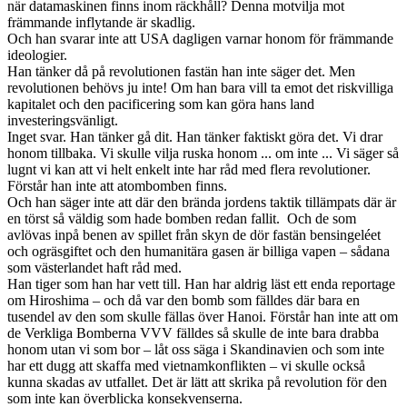
när datamaskinen finns inom räckhåll? Denna motvilja mot
främmande inflytande är skadlig.
Och han svarar inte att USA dagligen varnar honom för främmande
ideologier.
Han tänker då på revolutionen fastän han inte säger det. Men
revolutionen behövs ju inte! Om han bara vill ta emot det riskvilliga
kapitalet och den pacificering som kan göra hans land
investeringsvänligt.
Inget svar. Han tänker gå dit. Han tänker faktiskt göra det. Vi drar
honom tillbaka. Vi skulle vilja ruska honom ... om inte ... Vi säger så
lugnt vi kan att vi helt enkelt inte har råd med flera revolutioner.
Förstår han inte att atombomben finns.
Och han säger inte att där den brända jordens taktik tillämpats där är
en törst så väldig som hade bomben redan fallit. Och de som
avlövas inpå benen av spillet från skyn de dör fastän bensingeléet
och ogräsgiftet och den humanitära gasen är billiga vapen – sådana
som västerlandet haft råd med.
Han tiger som han har vett till. Han har aldrig läst ett enda reportage
om Hiroshima – och då var den bomb som fälldes där bara en
tusendel av den som skulle fällas över Hanoi. Förstår han inte att om
de Verkliga Bomberna VVV fälldes så skulle de inte bara drabba
honom utan vi som bor – låt oss säga i Skandinavien och som inte
har ett dugg att skaffa med vietnamkonflikten – vi skulle också
kunna skadas av utfallet. Det är lätt att skrika på revolution för den
som inte kan överblicka konsekvenserna.