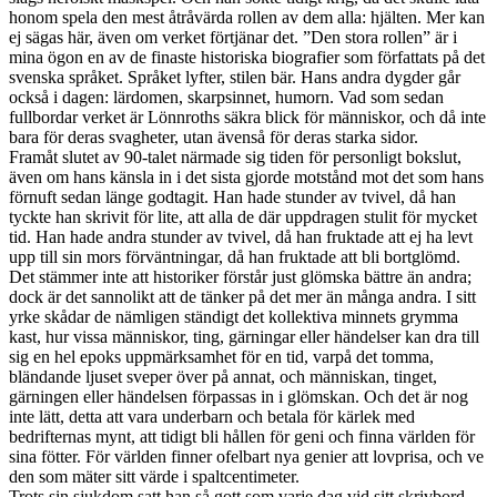
honom spela den mest åtråvärda rollen av dem alla: hjälten. Mer kan
ej sägas här, även om verket förtjänar det. ”Den stora rollen” är i
mina ögon en av de finaste historiska biografier som författats på det
svenska språket. Språket lyfter, stilen bär. Hans andra dygder går
också i dagen: lärdomen, skarpsinnet, humorn. Vad som sedan
fullbordar verket är Lönnroths säkra blick för människor, och då inte
bara för deras svagheter, utan ävenså för deras starka sidor.
Framåt slutet av 90-talet närmade sig tiden för personligt bokslut,
även om hans känsla in i det sista gjorde motstånd mot det som hans
förnuft sedan länge godtagit. Han hade stunder av tvivel, då han
tyckte han skrivit för lite, att alla de där uppdragen stulit för mycket
tid. Han hade andra stunder av tvivel, då han fruktade att ej ha levt
upp till sin mors förväntningar, då han fruktade att bli bortglömd.
Det stämmer inte att historiker förstår just glömska bättre än andra;
dock är det sannolikt att de tänker på det mer än många andra. I sitt
yrke skådar de nämligen ständigt det kollektiva minnets grymma
kast, hur vissa människor, ting, gärningar eller händelser kan dra till
sig en hel epoks uppmärksamhet för en tid, varpå det tomma,
bländande ljuset sveper över på annat, och människan, tinget,
gärningen eller händelsen förpassas in i glömskan. Och det är nog
inte lätt, detta att vara underbarn och betala för kärlek med
bedrifternas mynt, att tidigt bli hållen för geni och finna världen för
sina fötter. För världen finner ofelbart nya genier att lovprisa, och ve
den som mäter sitt värde i spaltcentimeter.
Trots sin sjukdom satt han så gott som varje dag vid sitt skrivbord,