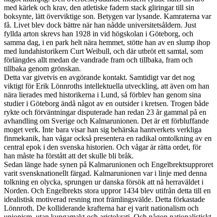
med kärlek och krav, den atletiske fadern stack gliringar till sin
boksynte, lätt överviktige son. Betygen var lysande. Kamraterna var
få. Livet blev dock bättre när han nådde universitetsåldern. Just
fyllda arton skrevs han 1928 in vid högskolan i Göteborg, och
samma dag, i en park helt nära hemmet, stötte han av en slump ihop
med lundahistorikern Curt Weibull, och där utbröt ett samtal, som
förlängdes allt medan de vandrade fram och tillbaka, fram och
tillbaka genom grönskan.
Detta var givetvis en avgörande kontakt. Samtidigt var det nog
viktigt för Erik Lönnroths intellektuella utveckling, att även om han
nära lierades med historikerna i Lund, så förblev han genom sina
studier i Göteborg ändå något av en outsider i kretsen. Trogen både
rykte och förväntningar disputerade han redan 23 år gammal på en
avhandling om Sverige och Kalmarunionen. Det är ett förbluffande
moget verk. Inte bara visar han sig behärska hantverkets verkliga
finmekanik, han vågar också presentera en radikal omtolkning av en
central epok i den svenska historien. Och vågar är rätta ordet, för
han måste ha förstått att det skulle bli bråk.
Sedan länge hade synen på Kalmarunionen och Engelbrektsupproret
varit svensknationellt färgad. Kalmarunionen var i linje med denna
tolkning en olycka, sprungen ur danska försök att nå herraväldet i
Norden. Och Engelbrekts stora uppror 1434 blev utifrån detta till en
idealistisk motiverad resning mot främlingsvälde. Detta förkastade
Lönnroth. De kolliderande krafterna har ej varit nationalism och
unionism, utan kungamakt och aristokrati. Och någon nationalistiskt