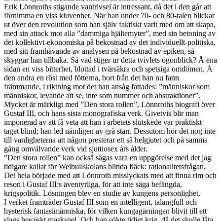
Erik Lönnroths stigande vantrivsel är intressant, då det i den går att
förnimma en viss kluvenhet. När han under 70- och 80-talen blickar
ut över den revolution som han själv faktiskt varit med om att skapa,
med sin attack mot alla ”dammiga hjältemyter”, med sin betoning av
det kollektivt-ekonomiska på bekostnad av det individuellt-politiska,
med sitt framhävande av analysen på bekostnad av epiken, så
skyggar han tillbaka. Så vad stiger ur detta tvivlets ögonblick? Å ena
sidan en viss bitterhet, blottad i tvärsäkra och spetsiga omdömen. Å
den andra en röst med fötterna, bort från det han nu fann
främmande, i riktning mot det han ansåg fattades: ”människor som
människor, levande att se, inte som nummer och abstraktioner”.
Mycket är märkligt med ”Den stora rollen”, Lönnroths biografi över
Gustaf III, och hans sista monografiska verk. Givetvis blir man
imponerad av att få veta att han i arbetets slutskede var praktiskt
taget blind; han led nämligen av grå starr. Dessutom hör det nog inte
till vanligheterna att någon presterar ett så helgjutet och på samma
gång omvälvande verk vid sjuttiosex års ålder.
”Den stora rollen” kan också sägas vara en uppgörelse med det jag
tidigare kallat för Weibullskolans blinda fläck: rationalitetsfrågan.
Det hela började med att Lönnroth misslyckats med att finna rim och
reson i Gustaf III:s äventyrliga, för att inte säga befängda,
krigspolitik. Lösningen blev en studie av kungens personlighet.
I verket framträder Gustaf III som en intelligent, talangfull och
hysterisk fantasimänniska, för vilken kungagärningen blivit till ett
slags heroiskt maskspel. Och han sökte tidigt krig, då det skulle låta