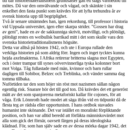
tid där historiematerialismens grundsatser gått ett slags värmedöd till
mötes. Då var den omvälvande och vågad, och skänkte i sin
enkelhet den fasta punkt som krävdes för att lyfta trehundra år av
svensk historia upp till begriplighet.
Två år senare utnämndes han, igen rekordung, till professor i historia
vid Uppsala universitet, igen efter skarpa strider. ”Gossen har drag
av geni”, hade en av de sakkunniga skrivit, motvilligt, och plötsligt,
plötsligt restes en weibullsk barrikad mitt i det som skulle vara den
svenska historietraditionalismens högsäte.
Detta var alltså på hösten 1942, och ute i Europa rullade den
verkliga historien på som aldrig förr. Ingen och inget tycktes kunna
hejda axelmakterna. I Afrika retirerar britterna slagna mot Egypten,
och i öster trampar till synes oövervinnerliga tyska kolonner bort
mot Volga. Tåg fullastade med män, kvinnor och barn rullar
dagligen till Sobibor, Belzec och Treblinka, och vänder samma dag
tomma tillbaka.
Nuförtiden tar den som höjer sin röst mot nazismen sällan någon
egentlig risk. Snarare hör det till god ton. Då krävdes det ett generöst
mått av det som spanjorerna metaforiskt kallar för cojones, för att
våga. Erik Lönnroth hade modet att säga ifrån vid en tidpunkt då de
flesta teg av rädsla eller opportunism. I hans ordbok stavades
humanist inte skönande. Det var istället en moraliskt förpliktande
position, och han var alltid beredd att förfäkta människovärdet mot
alla som gick det förnär, oavsett färgen på deras ideologiska
klädnad. För, som han själv sade en av dessa mörka dagar 1942, det