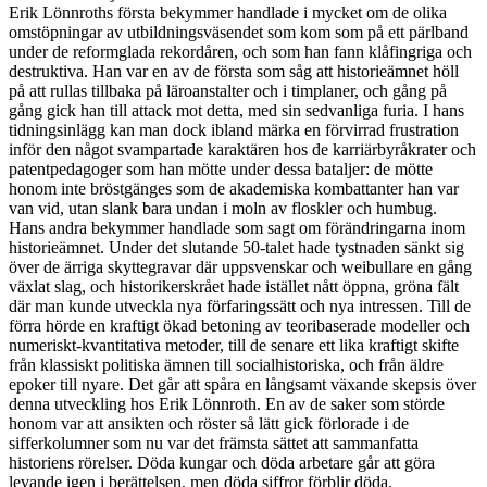
Erik Lönnroths första bekymmer handlade i mycket om de olika
omstöpningar av utbildningsväsendet som kom som på ett pärlband
under de reformglada rekordåren, och som han fann klåfingriga och
destruktiva. Han var en av de första som såg att historieämnet höll
på att rullas tillbaka på läroanstalter och i timplaner, och gång på
gång gick han till attack mot detta, med sin sedvanliga furia. I hans
tidningsinlägg kan man dock ibland märka en förvirrad frustration
inför den något svampartade karaktären hos de karriärbyråkrater och
patentpedagoger som han mötte under dessa bataljer: de mötte
honom inte bröstgänges som de akademiska kombattanter han var
van vid, utan slank bara undan i moln av floskler och humbug.
Hans andra bekymmer handlade som sagt om förändringarna inom
historieämnet. Under det slutande 50-talet hade tystnaden sänkt sig
över de ärriga skyttegravar där uppsvenskar och weibullare en gång
växlat slag, och historikerskrået hade istället nått öppna, gröna fält
där man kunde utveckla nya förfaringssätt och nya intressen. Till de
förra hörde en kraftigt ökad betoning av teoribaserade modeller och
numeriskt-kvantitativa metoder, till de senare ett lika kraftigt skifte
från klassiskt politiska ämnen till socialhistoriska, och från äldre
epoker till nyare. Det går att spåra en långsamt växande skepsis över
denna utveckling hos Erik Lönnroth. En av de saker som störde
honom var att ansikten och röster så lätt gick förlorade i de
sifferkolumner som nu var det främsta sättet att sammanfatta
historiens rörelser. Döda kungar och döda arbetare går att göra
levande igen i berättelsen, men döda siffror förblir döda.