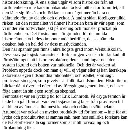
historieforskning. Å ena sidan utgår vi som historiker från att
förflutenheten inte bara är nåbar utan också fattbar för förnuftet, att
den låter sig förstås och förklaras som något mer än bara en
vältrande röra av elände och olyckor. Å andra sidan föreligger alltid
risken, att den rationalitet vi finner i historien bara är vår egen, som
vi under vår förtvivlade jakt på mening och mönster prackat på
förflutenheten. Det förstnämnda är grunden för det nutida
historieämnet och dess imponerande bedrifter, det sistnämnda
orsaken bak en hel del av dess misslyckanden.
Den här spänningen finns i allra högsta grad inom Weibullskolan.
Dess krav på logisk konsistens i förklaringen var i sin tur länkad till
förutsättningen att historiens aktörer, deras handlingar och deras
system i grund och botten var rationella. Och det är vackert så.
Problem uppstår dock om man ej vill, ej vågar eller ej kan återskapa
aktörernas egen tidsbundna rationalitet, och istället, som sagt,
projicerar sin egen, som givetvis är fullt lika tidsbunden. Historikern
blickar då ut över led efter led av föregångna generationer, och ser
föga annat än sin egen sorgliga skepnad.
Femtiotalet var en lycklig tid för Erik Lönnroth. På dryga femton år
hade han gått från att vara en begåvad ung buse från provinsen till
att bli en av ämnets allra mest kända och erkända stöttepelare.
Årtiondet var också en mycket produktiv tid för honom – inte för att
lycka och produktivitet är samma sak, men hos snillrika forskare kan
de två storheterna ta sig former som är intill förväxling och
förblandning lika.