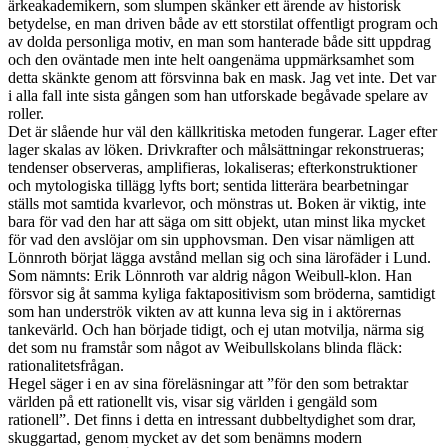
ärkeakademikern, som slumpen skänker ett ärende av historisk
betydelse, en man driven både av ett storstilat offentligt program och
av dolda personliga motiv, en man som hanterade både sitt uppdrag
och den oväntade men inte helt oangenäma uppmärksamhet som
detta skänkte genom att försvinna bak en mask. Jag vet inte. Det var
i alla fall inte sista gången som han utforskade begåvade spelare av
roller.
Det är slående hur väl den källkritiska metoden fungerar. Lager efter
lager skalas av löken. Drivkrafter och målsättningar rekonstrueras;
tendenser observeras, amplifieras, lokaliseras; efterkonstruktioner
och mytologiska tillägg lyfts bort; sentida litterära bearbetningar
ställs mot samtida kvarlevor, och mönstras ut. Boken är viktig, inte
bara för vad den har att säga om sitt objekt, utan minst lika mycket
för vad den avslöjar om sin upphovsman. Den visar nämligen att
Lönnroth börjat lägga avstånd mellan sig och sina lärofäder i Lund.
Som nämnts: Erik Lönnroth var aldrig någon Weibull-klon. Han
försvor sig åt samma kyliga faktapositivism som bröderna, samtidigt
som han underströk vikten av att kunna leva sig in i aktörernas
tankevärld. Och han började tidigt, och ej utan motvilja, närma sig
det som nu framstår som något av Weibullskolans blinda fläck:
rationalitetsfrågan.
Hegel säger i en av sina föreläsningar att ”för den som betraktar
världen på ett rationellt vis, visar sig världen i gengäld som
rationell”. Det finns i detta en intressant dubbeltydighet som drar,
skuggartad, genom mycket av det som benämns modern