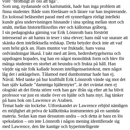
vore ”brottsligt av oss att tiga”.
Som ung, nydanande och karismatisk, hade han inga problem att
finna studenter. Både som föreläsare och lärare var han inspirerande.
En kolossal beläsenhet parad med ett synnerligen rörligt intellekt
kunde göra undervisningen hisnande i sina språng mellan stort och
smått, mellan historiefilosofins eter och källornas gråberg.
I sin pedagogiska gärning var Erik Lönnroth bara förstrött
intresserad av att hamra in teser i sina elever; hans mål var snarare att
skänka dem intellektuella redskap. Detta betyder dock inte att vad
som helst gick an. Hans muntor var fruktade, hans vassa
ordvändningar likaså. I takt med att åren, hedersbetygelserna och
uppdragen hopades, tog han en något monolitisk form och blev för
många studenter en storhet att beundra och frukta på håll. Han
värjde sig när folk kallade honom intelligensaristokrat, men något
låg det i anklagelsen. Tålamod med dumbommar hade han ej.
Nåväl. Med tanke på hur kraftfullt Erik Lönnroth vände sig mot det
han själv kallade ”dammiga hjältemyter”, är det oväntat men ej
ologiskt att det första större verk han gav ifrån sig efter att ha blivit
professor var just en studie över en hjälte och hans myt. Jag tänker
på hans bok om Lawrence av Arabien.
Temat hade sin lockelse. Utforskandet av Lawrence erbjöd nämligen
en möjlighet att pröva de källkritiska instrumenten på en samtida
materia. Sedan kan man dessutom undra – och detta är bara en lös
spekulation – om inte Lönnroth i någon mening identifierade sig
med Lawrence, den lite kantige och hyperintelligente