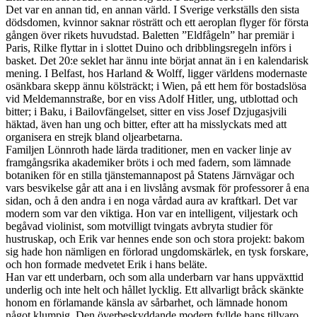
Det var en annan tid, en annan värld. I Sverige verkställs den sista
dödsdomen, kvinnor saknar rösträtt och ett aeroplan flyger för första
gången över rikets huvudstad. Baletten ”Eldfågeln” har premiär i
Paris, Rilke flyttar in i slottet Duino och dribblingsregeln införs i
basket. Det 20:e seklet har ännu inte börjat annat än i en kalendarisk
mening. I Belfast, hos Harland & Wolff, ligger världens modernaste
osänkbara skepp ännu kölsträckt; i Wien, på ett hem för bostadslösa
vid Meldemannstraße, bor en viss Adolf Hitler, ung, utblottad och
bitter; i Baku, i Bailovfängelset, sitter en viss Josef Dzjugasjvili
häktad, även han ung och bitter, efter att ha misslyckats med att
organisera en strejk bland oljearbetarna.
Familjen Lönnroth hade lärda traditioner, men en vacker linje av
framgångsrika akademiker bröts i och med fadern, som lämnade
botaniken för en stilla tjänstemannapost på Statens Järnvägar och
vars besvikelse går att ana i en livslång avsmak för professorer å ena
sidan, och å den andra i en noga vårdad aura av kraftkarl. Det var
modern som var den viktiga. Hon var en intelligent, viljestark och
begåvad violinist, som motvilligt tvingats avbryta studier för
hustruskap, och Erik var hennes ende son och stora projekt: bakom
sig hade hon nämligen en förlorad ungdomskärlek, en tysk forskare,
och hon formade medvetet Erik i hans beläte.
Han var ett underbarn, och som alla underbarn var hans uppväxttid
underlig och inte helt och hållet lycklig. Ett allvarligt bråck skänkte
honom en förlamande känsla av sårbarhet, och lämnade honom
något klumpig. Den överbeskyddande modern fyllde hans tillvaro