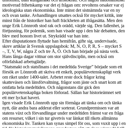
motiverad frihetskamp var det ej frågan om: revoltens orsaker var ej
ideologiska utan ekonomiska. Inte minst det sistnämnda var en ny
och ovan tanke. Avhandlingen utsattes också för mycket kritik, inte
minst från de historiker han haft fräckheten att ifrågasätta. Men den
unge Erik Lönnroth stod rak och orädd, värjde sig. Den fallenhet, ja
förtjusning, för polemik, som han visade upp i den här debatten, den
blev med honom livet ut. Strykrädd var han inte.
Efter disputationen flyttade han hemifrån, gifte sig, undervisade,
skrev artiklar åt Svensk uppslagsbok: M, N, O, P, R, S – mycket S
–, T, V, W, några Z och tre Å, Ö. Och han började på nästa verk.
Hans långa dagar vittnar om stor självdisciplin, men också om
oförfalskad arbetsglädje.
”Statsmakt och statsfinans i det medeltida Sverige” började som ett
försök av Lönnroth att skriva ett enkelt, populärvetenskapligt verk
om riket under 1400-talet. Arbetet reste dock frågor kring
skatteväsen och länsförvaltning, frågor som jäste och snart kom att
omfatta hela medeltiden. Och någonstans där gick den
populärvetenskapliga boken förlorad. Sällan har historieämnet sett
ett mer lyckat haveri.
Igen visade Erik Lönnroth upp sin förmåga att tänka om och tänka
nytt, där andra bara adderat eller sorterat. Grundpremissen var att
statens växt och förvandlingar under medeltiden främst var en fråga
om resurser, vilket i sin tur givetvis var länkat till rikets allmänna
ekonomiska liv. Tanken kan synas simpel för oss, som vuxit upp i en