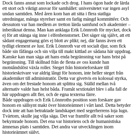
Dock fanns annat som lockade och drog. I hans ögon hade de lärda
ett stort och viktigt ansvar för samhället: universitetet var ingen asyl
undan samtiden. Med åren kom han att sitta i flera statliga
utredningar, många styrelser samt en farlig mängd kommittéer. Och
dessutom var han medlem av tretton lärda samfund och akademier –
inberäknat denna. Man kan anklaga Erik Lönnroth för mycket, dock
ej för att stänga sig inne i elfenbenstornet. Det säger sig självt, att ett
sådant engagemang görs ej blott av plikt; nej, där fanns även ett
tydligt element av lust. Erik Lönnroth var ett socialt djur, som fick
både sin fåfänga och sin vilja till makt kittlad av sådana här uppdrag.
Kanske kan man säga att hans enda begränsning var hans brist på
begränsning. Till skillnad från de flesta av oss kunde han
motståndslöst växla roller. Steget från historieforskare till
historieskrivare var aldrig långt för honom, inte heller steget från
akademiker till administratör. Detta var givetvis en kolossal styrka,
även om det frestade honom att splittra sig. Ställd mellan två
alternativ valde han helst båda. Framåt sextiotalet blev i alla fall de
här uppdragen allt fler, och de egna texterna färre.
Både uppdragen och Erik Lönnroths position som forskare gav
honom en sällsynt makt över historieämnet i vårt land. Detta betyder
dock inte att han betraktade landskapet med segerherrens loja lugn.
Tvärtom, skulle jag vilja säga. Det var framför allt två saker som
bekymrade honom. Det ena var historiens och de humanistiska
ämnenas plats i samtiden. Det andra var utvecklingen inom
historieämnet självt.