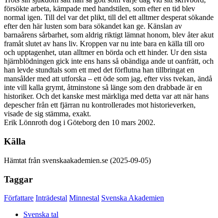
försökte arbeta, kämpade med handstilen, som efter en tid blev
normal igen. Till del var det plikt, till del ett alltmer desperat sökande
efter den här lusten som bara sökandet kan ge. Känslan av
barnaårens sårbarhet, som aldrig riktigt lämnat honom, blev åter akut
framåt slutet av hans liv. Kroppen var nu inte bara en källa till oro
och upptagenhet, utan alltmer en börda och ett hinder. Ur den sista
hjärnblödningen gick inte ens hans så obändiga ande ut oanfrätt, och
han levde stundtals som ett med det förflutna han tillbringat en
mansålder med att utforska – ett öde som jag, efter viss tvekan, ändå
inte vill kalla grymt, åtminstone så länge som den drabbade är en
historiker. Och det kanske mest märkliga med detta var att när hans
depescher från ett fjärran nu kontrollerades mot historieverken,
visade de sig stämma, exakt.
Erik Lönnroth dog i Göteborg den 10 mars 2002.
Källa
Hämtat från svenskaakademien.se (2025-09-05)
Taggar
Författare
Inträdestal
Minnestal
Svenska Akademien
Svenska tal