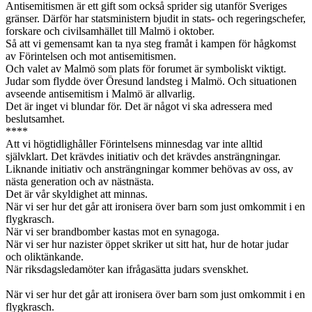
Antisemitismen är ett gift som också sprider sig utanför Sveriges
gränser. Därför har statsministern bjudit in stats- och regeringschefer,
forskare och civilsamhället till Malmö i oktober.
Så att vi gemensamt kan ta nya steg framåt i kampen för hågkomst
av Förintelsen och mot antisemitismen.
Och valet av Malmö som plats för forumet är symboliskt viktigt.
Judar som flydde över Öresund landsteg i Malmö. Och situationen
avseende antisemitism i Malmö är allvarlig.
Det är inget vi blundar för. Det är något vi ska adressera med
beslutsamhet.
****
Att vi högtidlighåller Förintelsens minnesdag var inte alltid
självklart. Det krävdes initiativ och det krävdes ansträngningar.
Liknande initiativ och ansträngningar kommer behövas av oss, av
nästa generation och av nästnästa.
Det är vår skyldighet att minnas.
När vi ser hur det går att ironisera över barn som just omkommit i en
flygkrasch.
När vi ser brandbomber kastas mot en synagoga.
När vi ser hur nazister öppet skriker ut sitt hat, hur de hotar judar
och oliktänkande.
När riksdagsledamöter kan ifrågasätta judars svenskhet.
När vi ser hur det går att ironisera över barn som just omkommit i en
flygkrasch.