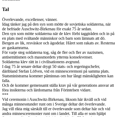
Tal
Överlevande, excellenser, vänner.
Idag tänker jag på den syn som mötte de sovjetiska soldaterna, när
de befriade Auschwitz-Birkenau för exakt 75 år sedan.
Den syn som mötte soldaterna när de klev förbi taggtråden och in på
en plats med svältande människor och barn som lämnats att dö.
Bergen av lik, resväskor och ägodelar. Håret som rakats av. Resterna
av gaskamrarna.
För varje steg soldaterna tog, såg de fler och fler av nazismen,
antisemitismen och massmordets yttersta konsekvenser.
Soldaterna klev rätt in i civilisationens avgrund.
I dag 75 år senare deltar drygt 50 stats- och regeringschefer,
däribland Stefan Löfven, vid en minnesceremoni på samma plats.
Statsministrarna kommer påminnas om hur långt mänskligheten kan
falla.
Och de kommer gemensamt ställa krav på vår generations ansvar att
föra insikterna och lärdomarna från Förintelsen vidare.
***
Vid ceremonin i Auschwitz-Birkenau, liksom här ikväll och vid
många minnesstunder runt om i Sverige deltar det överlevande.
Jag vill rikta mig särskilt till er överlevande som deltar här och vid
andra minnesceremonier runt om i landet. Till alla er som hjälpt