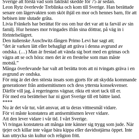
Sverige att förstå vad som faktiskt skedde för 75 år sedan.
Leon Rytz överlevde Treblinka och kom till Sverige. Han berättade
senare om lägervakten som sköt ihjäl en mor och hennes barn, för att
bebisen inte slutade gråta.
Livia Fränkels har berättat för oss om hur det var att ta farväl av sin
familj. Hur hennes mor tvingades ifrån sina döttrar, på väg in i
förintelselägret.
Den italienske Auschwitz-fången Primo Levi har sagt att;
”det är varken lätt eller behagligt att gräva i denna avgrund av
ondska. (…) Man är frestad att vända sig bort med en grimas och
vägra att se och höra: men det är en frestelse som man måste
motstå.”
Många överlevande har valt att berätta trots att ni tvingats gräva i en
avgrund av ondska.
För mig är det den största insats som gjorts för att skydda kommande
generationer från antisemitismen och dess yttersta konsekvenser.
Därför vill jag, å regeringens vägnar, rikta ett stort tack till er.
För med era berättelser har ni gjort Sverige till ett bättre land.
****
Nu är det vår tur, vårt ansvar, att ta deras vittnesmål vidare.
För vi måste konstatera att antisemitismen lever vidare.
Att den lever vidare i vår tid. I vårt Sverige.
Vi tvingas konstatera att många inte känner sig trygg som jude. När
tjejer och killar inte vågar bära kippa eller davidsstjärna öppet. Inte
kan uttrycka sin kultur och religion fritt.