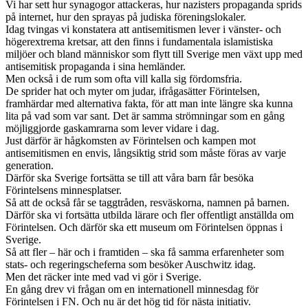
Vi har sett hur synagogor attackeras, hur nazisters propaganda sprids
på internet, hur den sprayas på judiska föreningslokaler.
Idag tvingas vi konstatera att antisemitismen lever i vänster- och
högerextrema kretsar, att den finns i fundamentala islamistiska
miljöer och bland människor som flytt till Sverige men växt upp med
antisemitisk propaganda i sina hemländer.
Men också i de rum som ofta vill kalla sig fördomsfria.
De sprider hat och myter om judar, ifrågasätter Förintelsen,
framhärdar med alternativa fakta, för att man inte längre ska kunna
lita på vad som var sant. Det är samma strömningar som en gång
möjliggjorde gaskamrarna som lever vidare i dag.
Just därför är hågkomsten av Förintelsen och kampen mot
antisemitismen en envis, långsiktig strid som måste föras av varje
generation.
Därför ska Sverige fortsätta se till att våra barn får besöka
Förintelsens minnesplatser.
Så att de också får se taggtråden, resväskorna, namnen på barnen.
Därför ska vi fortsätta utbilda lärare och fler offentligt anställda om
Förintelsen. Och därför ska ett museum om Förintelsen öppnas i
Sverige.
Så att fler – här och i framtiden – ska få samma erfarenheter som
stats- och regeringscheferna som besöker Auschwitz idag.
Men det räcker inte med vad vi gör i Sverige.
En gång drev vi frågan om en internationell minnesdag för
Förintelsen i FN. Och nu är det hög tid för nästa initiativ.