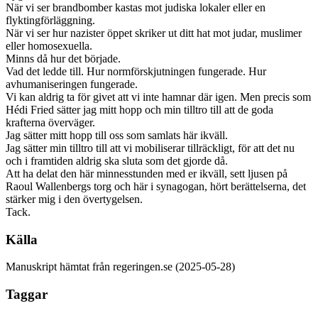
När vi ser brandbomber kastas mot judiska lokaler eller en
flyktingförläggning.
När vi ser hur nazister öppet skriker ut ditt hat mot judar, muslimer
eller homosexuella.
Minns då hur det började.
Vad det ledde till. Hur normförskjutningen fungerade. Hur
avhumaniseringen fungerade.
Vi kan aldrig ta för givet att vi inte hamnar där igen. Men precis som
Hédi Fried sätter jag mitt hopp och min tilltro till att de goda
krafterna överväger.
Jag sätter mitt hopp till oss som samlats här ikväll.
Jag sätter min tilltro till att vi mobiliserar tillräckligt, för att det nu
och i framtiden aldrig ska sluta som det gjorde då.
Att ha delat den här minnesstunden med er ikväll, sett ljusen på
Raoul Wallenbergs torg och här i synagogan, hört berättelserna, det
stärker mig i den övertygelsen.
Tack.
Källa
Manuskript hämtat från regeringen.se (2025-05-28)
Taggar