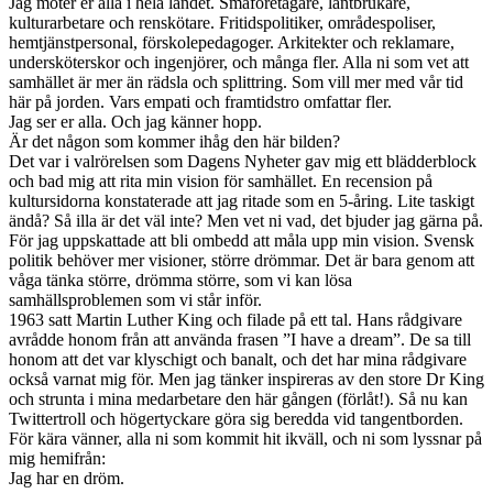
Jag möter er alla i hela landet. Småföretagare, lantbrukare,
kulturarbetare och renskötare. Fritidspolitiker, områdespoliser,
hemtjänstpersonal, förskolepedagoger. Arkitekter och reklamare,
undersköterskor och ingenjörer, och många fler. Alla ni som vet att
samhället är mer än rädsla och splittring. Som vill mer med vår tid
här på jorden. Vars empati och framtidstro omfattar fler.
Jag ser er alla. Och jag känner hopp.
Är det någon som kommer ihåg den här bilden?
Det var i valrörelsen som Dagens Nyheter gav mig ett blädderblock
och bad mig att rita min vision för samhället. En recension på
kultursidorna konstaterade att jag ritade som en 5-åring. Lite taskigt
ändå? Så illa är det väl inte? Men vet ni vad, det bjuder jag gärna på.
För jag uppskattade att bli ombedd att måla upp min vision. Svensk
politik behöver mer visioner, större drömmar. Det är bara genom att
våga tänka större, drömma större, som vi kan lösa
samhällsproblemen som vi står inför.
1963 satt Martin Luther King och filade på ett tal. Hans rådgivare
avrådde honom från att använda frasen ”I have a dream”. De sa till
honom att det var klyschigt och banalt, och det har mina rådgivare
också varnat mig för. Men jag tänker inspireras av den store Dr King
och strunta i mina medarbetare den här gången (förlåt!). Så nu kan
Twittertroll och högertyckare göra sig beredda vid tangentborden.
För kära vänner, alla ni som kommit hit ikväll, och ni som lyssnar på
mig hemifrån:
Jag har en dröm.