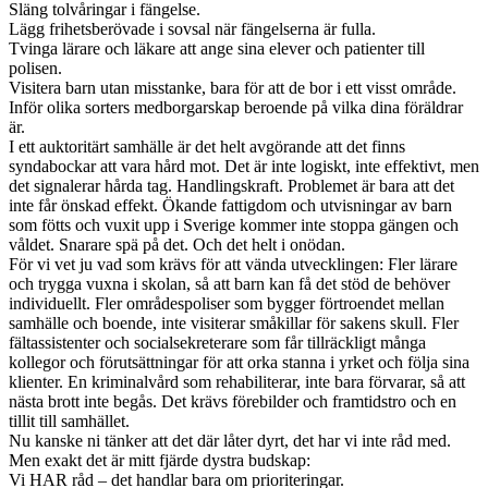
Släng tolvåringar i fängelse.
Lägg frihetsberövade i sovsal när fängelserna är fulla.
Tvinga lärare och läkare att ange sina elever och patienter till
polisen.
Visitera barn utan misstanke, bara för att de bor i ett visst område.
Inför olika sorters medborgarskap beroende på vilka dina föräldrar
är.
I ett auktoritärt samhälle är det helt avgörande att det finns
syndabockar att vara hård mot. Det är inte logiskt, inte effektivt, men
det signalerar hårda tag. Handlingskraft. Problemet är bara att det
inte får önskad effekt. Ökande fattigdom och utvisningar av barn
som fötts och vuxit upp i Sverige kommer inte stoppa gängen och
våldet. Snarare spä på det. Och det helt i onödan.
För vi vet ju vad som krävs för att vända utvecklingen: Fler lärare
och trygga vuxna i skolan, så att barn kan få det stöd de behöver
individuellt. Fler områdespoliser som bygger förtroendet mellan
samhälle och boende, inte visiterar småkillar för sakens skull. Fler
fältassistenter och socialsekreterare som får tillräckligt många
kollegor och förutsättningar för att orka stanna i yrket och följa sina
klienter. En kriminalvård som rehabiliterar, inte bara förvarar, så att
nästa brott inte begås. Det krävs förebilder och framtidstro och en
tillit till samhället.
Nu kanske ni tänker att det där låter dyrt, det har vi inte råd med.
Men exakt det är mitt fjärde dystra budskap:
Vi HAR råd – det handlar bara om prioriteringar.