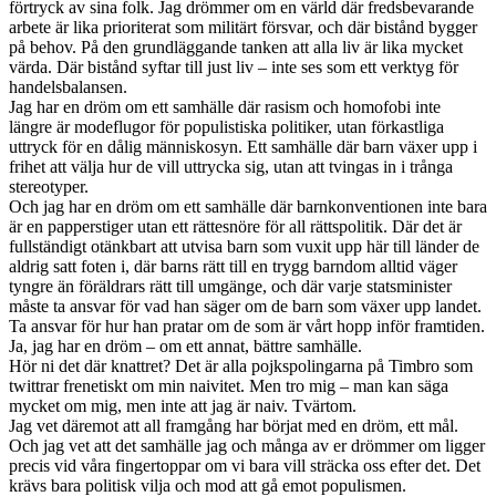
förtryck av sina folk. Jag drömmer om en värld där fredsbevarande
arbete är lika prioriterat som militärt försvar, och där bistånd bygger
på behov. På den grundläggande tanken att alla liv är lika mycket
värda. Där bistånd syftar till just liv – inte ses som ett verktyg för
handelsbalansen.
Jag har en dröm om ett samhälle där rasism och homofobi inte
längre är modeflugor för populistiska politiker, utan förkastliga
uttryck för en dålig människosyn. Ett samhälle där barn växer upp i
frihet att välja hur de vill uttrycka sig, utan att tvingas in i trånga
stereotyper.
Och jag har en dröm om ett samhälle där barnkonventionen inte bara
är en papperstiger utan ett rättesnöre för all rättspolitik. Där det är
fullständigt otänkbart att utvisa barn som vuxit upp här till länder de
aldrig satt foten i, där barns rätt till en trygg barndom alltid väger
tyngre än föräldrars rätt till umgänge, och där varje statsminister
måste ta ansvar för vad han säger om de barn som växer upp landet.
Ta ansvar för hur han pratar om de som är vårt hopp inför framtiden.
Ja, jag har en dröm – om ett annat, bättre samhälle.
Hör ni det där knattret? Det är alla pojkspolingarna på Timbro som
twittrar frenetiskt om min naivitet. Men tro mig – man kan säga
mycket om mig, men inte att jag är naiv. Tvärtom.
Jag vet däremot att all framgång har börjat med en dröm, ett mål.
Och jag vet att det samhälle jag och många av er drömmer om ligger
precis vid våra fingertoppar om vi bara vill sträcka oss efter det. Det
krävs bara politisk vilja och mod att gå emot populismen.