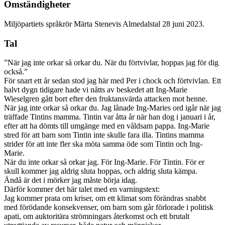
Omständigheter
Miljöpartiets språkrör Märta Stenevis Almedalstal 28 juni 2023.
Tal
”När jag inte orkar så orkar du. När du förtvivlar, hoppas jag för dig
också.”
För snart ett år sedan stod jag här med Per i chock och förtvivlan. Ett
halvt dygn tidigare hade vi nåtts av beskedet att Ing-Marie
Wieselgren gått bort efter den fruktansvärda attacken mot henne.
När jag inte orkar så orkar du. Jag lånade Ing-Maries ord igår när jag
träffade Tintins mamma. Tintin var åtta år när han dog i januari i år,
efter att ha dömts till umgänge med en våldsam pappa. Ing-Marie
stred för att barn som Tintin inte skulle fara illa. Tintins mamma
strider för att inte fler ska möta samma öde som Tintin och Ing-
Marie.
När du inte orkar så orkar jag. För Ing-Marie. För Tintin. För er
skull kommer jag aldrig sluta hoppas, och aldrig sluta kämpa.
Ändå är det i mörker jag måste börja idag.
Därför kommer det här talet med en varningstext:
Jag kommer prata om kriser, om ett klimat som förändras snabbt
med förödande konsekvenser, om barn som går förlorade i politisk
apati, om auktoritära strömningars återkomst och ett brutalt