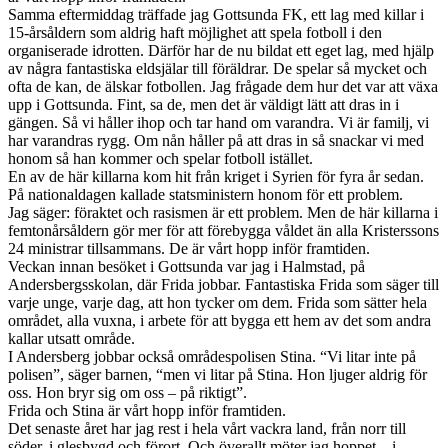
Samma eftermiddag träffade jag Gottsunda FK, ett lag med killar i
15-årsåldern som aldrig haft möjlighet att spela fotboll i den
organiserade idrotten. Därför har de nu bildat ett eget lag, med hjälp
av några fantastiska eldsjälar till föräldrar. De spelar så mycket och
ofta de kan, de älskar fotbollen. Jag frågade dem hur det var att växa
upp i Gottsunda. Fint, sa de, men det är väldigt lätt att dras in i
gängen. Så vi håller ihop och tar hand om varandra. Vi är familj, vi
har varandras rygg. Om nån håller på att dras in så snackar vi med
honom så han kommer och spelar fotboll istället.
En av de här killarna kom hit från kriget i Syrien för fyra år sedan.
På nationaldagen kallade statsministern honom för ett problem.
Jag säger: föraktet och rasismen är ett problem. Men de här killarna i
femtonårsåldern gör mer för att förebygga våldet än alla Kristerssons
24 ministrar tillsammans. De är vårt hopp inför framtiden.
Veckan innan besöket i Gottsunda var jag i Halmstad, på
Andersbergsskolan, där Frida jobbar. Fantastiska Frida som säger till
varje unge, varje dag, att hon tycker om dem. Frida som sätter hela
området, alla vuxna, i arbete för att bygga ett hem av det som andra
kallar utsatt område.
I Andersberg jobbar också områdespolisen Stina. “Vi litar inte på
polisen”, säger barnen, “men vi litar på Stina. Hon ljuger aldrig för
oss. Hon bryr sig om oss – på riktigt”.
Frida och Stina är vårt hopp inför framtiden.
Det senaste året har jag rest i hela vårt vackra land, från norr till
söder, i glesbygd och förort. Och överallt möter jag hoppet – i