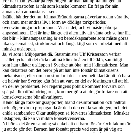
För när man lyssnar på regeringen får man lätt uppfattningen att
klimatkatastrofen är nåt som kanske kommer. En fråga för nån
annan, nån annanstans – sen.
Istället händer det nu. Klimatförändringarna påverkar redan våra liv,
och ännu mer andras liv, i form av dödliga torkperioder,
översvämningar och orkaner. Vi är i det, och vi måste påbörja
anpassningen. Det är inte längre ett alternativ att vänta och se hur illa
det blir – klimatanpassning är ett beredskapsarbete som måste göras
lika systematiskt, strukturerat och långsiktigt som vi arbetat med att
minska utsläppen.
Ja, vi som i Miljöpartiet då. Statsminister Ulf Kristersson verkar
istället tycka att det räcker att nå klimatmålen till 2045, samtidigt
som han tillåter utsläppen i Sverige att öka, mitt i klimatkrisen. Man
kan debattera om det beror på att han inte förstår klimatkrisens
mekanismer, eller om han struntar i det – men helt klart är att på bara
ett halvår har Sverige gått från att vara en del av lösningen till att bli
en del av problemet. För regeringens politik kommer förvärra och
spä på klimatförändringarna, kommer göra att de går fortare och att
konsekvenserna blir allvarligare.
Bland långa forskningsrapporter, bland desinformation och nättroll
och högerextrem propaganda är detta den enkla sanningen, och det
enkla sambandet: Ökar utsläppen så förvärras klimatkrisen. Minskar
utsläppen, då kan vi mildra konsekvenserna.
Ni hör – det är en sanning så enkel att ett barn förstår. Och faktum är
ju att de gör det. Barnen har förstått precis vad som är på väg att