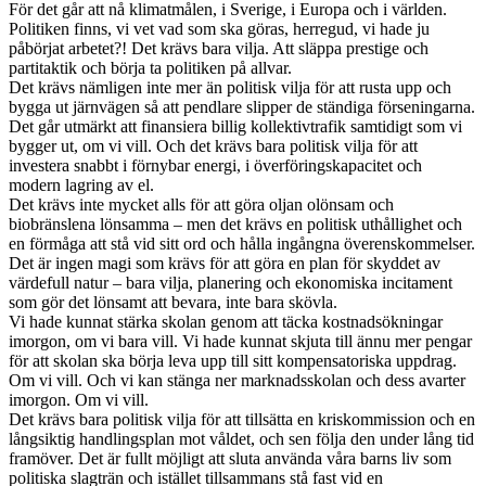
För det går att nå klimatmålen, i Sverige, i Europa och i världen.
Politiken finns, vi vet vad som ska göras, herregud, vi hade ju
påbörjat arbetet?! Det krävs bara vilja. Att släppa prestige och
partitaktik och börja ta politiken på allvar.
Det krävs nämligen inte mer än politisk vilja för att rusta upp och
bygga ut järnvägen så att pendlare slipper de ständiga förseningarna.
Det går utmärkt att finansiera billig kollektivtrafik samtidigt som vi
bygger ut, om vi vill. Och det krävs bara politisk vilja för att
investera snabbt i förnybar energi, i överföringskapacitet och
modern lagring av el.
Det krävs inte mycket alls för att göra oljan olönsam och
biobränslena lönsamma – men det krävs en politisk uthållighet och
en förmåga att stå vid sitt ord och hålla ingångna överenskommelser.
Det är ingen magi som krävs för att göra en plan för skyddet av
värdefull natur – bara vilja, planering och ekonomiska incitament
som gör det lönsamt att bevara, inte bara skövla.
Vi hade kunnat stärka skolan genom att täcka kostnadsökningar
imorgon, om vi bara vill. Vi hade kunnat skjuta till ännu mer pengar
för att skolan ska börja leva upp till sitt kompensatoriska uppdrag.
Om vi vill. Och vi kan stänga ner marknadsskolan och dess avarter
imorgon. Om vi vill.
Det krävs bara politisk vilja för att tillsätta en kriskommission och en
långsiktig handlingsplan mot våldet, och sen följa den under lång tid
framöver. Det är fullt möjligt att sluta använda våra barns liv som
politiska slagträn och istället tillsammans stå fast vid en