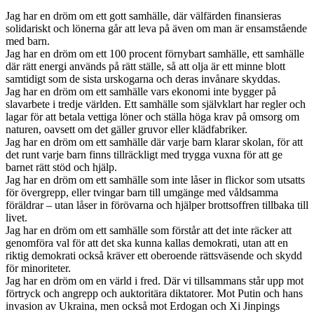
Jag har en dröm om ett gott samhälle, där välfärden finansieras
solidariskt och lönerna går att leva på även om man är ensamstående
med barn.
Jag har en dröm om ett 100 procent förnybart samhälle, ett samhälle
där rätt energi används på rätt ställe, så att olja är ett minne blott
samtidigt som de sista urskogarna och deras invånare skyddas.
Jag har en dröm om ett samhälle vars ekonomi inte bygger på
slavarbete i tredje världen. Ett samhälle som självklart har regler och
lagar för att betala vettiga löner och ställa höga krav på omsorg om
naturen, oavsett om det gäller gruvor eller klädfabriker.
Jag har en dröm om ett samhälle där varje barn klarar skolan, för att
det runt varje barn finns tillräckligt med trygga vuxna för att ge
barnet rätt stöd och hjälp.
Jag har en dröm om ett samhälle som inte låser in flickor som utsatts
för övergrepp, eller tvingar barn till umgänge med våldsamma
föräldrar – utan låser in förövarna och hjälper brottsoffren tillbaka till
livet.
Jag har en dröm om ett samhälle som förstår att det inte räcker att
genomföra val för att det ska kunna kallas demokrati, utan att en
riktig demokrati också kräver ett oberoende rättsväsende och skydd
för minoriteter.
Jag har en dröm om en värld i fred. Där vi tillsammans står upp mot
förtryck och angrepp och auktoritära diktatorer. Mot Putin och hans
invasion av Ukraina, men också mot Erdogan och Xi Jinpings