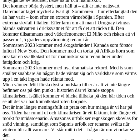
utnyttjande av resurser, både natur och människor.
Det kommer börja dystert, men håll ut – allt är inte nattsvart.
Däremot är läget mycket allvarligt. Sommaren – hur efterlängtad den
än har varit – kom efter en extrem värmebölja i Spanien. Efter
extrema skyfall i Italien. Efter larm om att man i Uruguay tvingas
blanda saltvatten i dricksvattnet för att få det att räcka till. Den
kommer tillsammans med väderfenomenet El Niño och risken att vi
passerar 1,5 graders uppvärmning redan i år.
Sommaren 2023 kommer med skogsbränder i Kanada som förstör
luften i New York. Den kommer med en torka på Afrikas horn som
orsakar en svältkatastrof för människor som redan lider under
fattigdom och krig.
Sommaren 2023 kommer med nya dramatiska rekord. Med is som
smälter snabbare än någon hade väntat sig och världshav som värms
upp i en takt ingen hade räknat med.
Mina vänner. Mitt första dystra budskap till er är att vi inte längre
befinner oss på den punkt i historien där vi kunde stoppa
klimatkrisen. Istället kommer vi blicka tillbaka på den här tiden och
se att det var här klimatkatastrofen började.
Det är inte längre meningsfullt att prata om hur många år vi har på
oss. Tiden har runnit ut och klimatkrisen är ett faktum, inte längre ett
mörkt framtidsscenario. Amazonas urfolk ser regnskogen skövlas för
snöd vinning, samtidigt som Sapmis urfolk ser renarna svälta när
vintern blir allt varmare. Vi står mitt i det – frågan är om vi orkar se
det.