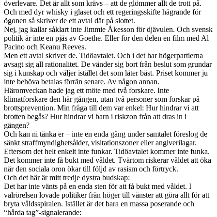
överlevare. Det är allt som krävs – att de glömmer allt de trott på.
Och med dyr whisky i glaset och ett regeringsskifte hägrande för
ögonen så skriver de ett avtal där på slottet.
Nej, jag kallar såklart inte Jimmie Åkesson för djävulen. Och svensk
politik är inte en pjäs av Goethe. Eller för den delen en film med Al
Pacino och Keanu Reeves.
Men ett avtal skriver de. Tidöavtalet. Och i det har högerpartierna
avsagt sig all rationalitet. De vänder sig bort från beslut som grundar
sig i kunskap och väljer istället det som låter bäst. Priset kommer ju
inte behöva betalas förrän senare. Av någon annan.
Häromveckan hade jag ett möte med två forskare. Inte
klimatforskare den här gången, utan två personer som forskar på
brottsprevention. Min fråga till dem var enkel: Hur hindrar vi att
brotten begås? Hur hindrar vi barn i riskzon från att dras in i
gängen?
Och kan ni tänka er – inte en enda gång under samtalet föreslog de
sänkt straffmyndighetsålder, visitationszoner eller angiverilagar.
Eftersom det helt enkelt inte funkar. Tidöavtalet kommer inte funka.
Det kommer inte få bukt med våldet. Tvärtom riskerar våldet att öka
när den sociala oron ökar till följd av rasism och förtryck.
Och det här är mitt tredje dystra budskap:
Det har inte vänts på en enda sten för att få bukt med våldet. I
valrörelsen lovade politiker från höger till vänster att göra allt för att
bryta våldsspiralen. Istället är det bara en massa poserande och
“hårda tag”-signalerande: