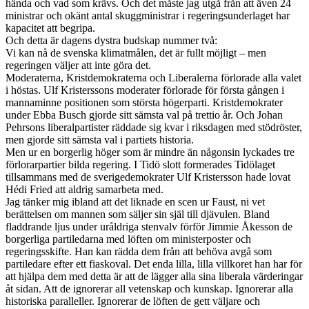
hända och vad som krävs. Och det måste jag utgå från att även 24
ministrar och okänt antal skuggministrar i regeringsunderlaget har
kapacitet att begripa.
Och detta är dagens dystra budskap nummer två:
Vi kan nå de svenska klimatmålen, det är fullt möjligt – men
regeringen väljer att inte göra det.
Moderaterna, Kristdemokraterna och Liberalerna förlorade alla valet
i höstas. Ulf Kristerssons moderater förlorade för första gången i
mannaminne positionen som största högerparti. Kristdemokrater
under Ebba Busch gjorde sitt sämsta val på trettio år. Och Johan
Pehrsons liberalpartister räddade sig kvar i riksdagen med stödröster,
men gjorde sitt sämsta val i partiets historia.
Men ur en borgerlig höger som är mindre än någonsin lyckades tre
förlorarpartier bilda regering. I Tidö slott formerades Tidölaget
tillsammans med de sverigedemokrater Ulf Kristersson hade lovat
Hédi Fried att aldrig samarbeta med.
Jag tänker mig ibland att det liknade en scen ur Faust, ni vet
berättelsen om mannen som säljer sin själ till djävulen. Bland
fladdrande ljus under uråldriga stenvalv förför Jimmie Åkesson de
borgerliga partiledarna med löften om ministerposter och
regeringsskifte. Han kan rädda dem från att behöva avgå som
partiledare efter ett fiaskoval. Det enda lilla, lilla villkoret han har för
att hjälpa dem med detta är att de lägger alla sina liberala värderingar
åt sidan. Att de ignorerar all vetenskap och kunskap. Ignorerar alla
historiska paralleller. Ignorerar de löften de gett väljare och