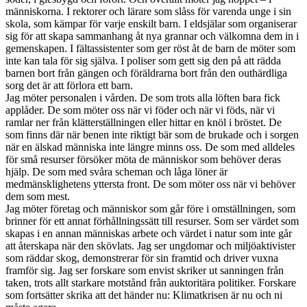
människorna. I rektorer och lärare som slåss för varenda unge i sin
skola, som kämpar för varje enskilt barn. I eldsjälar som organiserar
sig för att skapa sammanhang åt nya grannar och välkomna dem in i
gemenskapen. I fältassistenter som ger röst åt de barn de möter som
inte kan tala för sig själva. I poliser som gett sig den på att rädda
barnen bort från gängen och föräldrarna bort från den outhärdliga
sorg det är att förlora ett barn.
Jag möter personalen i vården. De som trots alla löften bara fick
applåder. De som möter oss när vi föder och när vi föds, när vi
ramlar ner från klätterställningen eller hittar en knöl i bröstet. De
som finns där när benen inte riktigt bär som de brukade och i sorgen
när en älskad människa inte längre minns oss. De som med alldeles
för små resurser försöker möta de människor som behöver deras
hjälp. De som med svåra scheman och låga löner är
medmänsklighetens yttersta front. De som möter oss när vi behöver
dem som mest.
Jag möter företag och människor som går före i omställningen, som
brinner för ett annat förhållningssätt till resurser. Som ser värdet som
skapas i en annan människas arbete och värdet i natur som inte går
att återskapa när den skövlats. Jag ser ungdomar och miljöaktivister
som räddar skog, demonstrerar för sin framtid och driver vuxna
framför sig. Jag ser forskare som envist skriker ut sanningen från
taken, trots allt starkare motstånd från auktoritära politiker. Forskare
som fortsätter skrika att det händer nu: Klimatkrisen är nu och ni