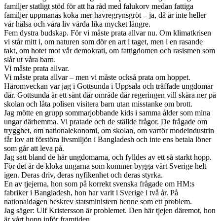
familjer statligt stöd för att ha råd med falukorv medan fattiga
familjer uppmanas koka mer havregrynsgröt – ja, då är inte heller
vår hälsa och våra liv värda lika mycket längre.
Fem dystra budskap. För vi måste prata allvar nu. Om klimatkrisen
vi står mitt i, om naturen som dör en art i taget, men i en rasande
takt, om hotet mot vår demokrati, om fattigdomen och rasismen som
slår ut våra barn.
Vi måste prata allvar.
Vi måste prata allvar – men vi måste också prata om hoppet.
Häromveckan var jag i Gottsunda i Uppsala och träffade ungdomar
där. Gottsunda är ett sånt där område där regeringen vill skära ner på
skolan och låta polisen visitera barn utan misstanke om brott.
Jag mötte en grupp sommarjobbande kids i samma ålder som mina
ungar därhemma. Vi pratade och de ställde frågor. De frågade om
trygghet, om nationalekonomi, om skolan, om varför modeindustrin
får lov att förstöra livsmiljön i Bangladesh och inte ens betala löner
som går att leva på.
Jag satt bland de här ungdomarna, och fylldes av ett så starkt hopp.
För det är de kloka ungarna som kommer bygga vårt Sverige helt
igen. Deras driv, deras nyfikenhet och deras styrka.
En av tjejerna, hon som på korrekt svenska frågade om HM:s
fabriker i Bangladesh, hon har varit i Sverige i två år. På
nationaldagen beskrev statsministern henne som ett problem.
Jag säger: Ulf Kristersson är problemet. Den här tjejen däremot, hon
är vårt hopp inför framtiden.