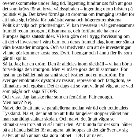
överenskommelse under lång tid. Ingenting hindrar oss från att göra
det som krävs för att bryta våldsspiralen – ingenting utom bristen på
politisk vilja. Det krävs förmåga att drömma om framgång istället för
att huka sig i rädsla för bakåtsträvarna och högerextremisterna.
Politik är vilja och prioriteringar. Vi kan investera i vår gemensamma
framtid redan imorgon, tillsammans, och fortfarande ha en av
Europas lägsta statsskulder. Vi kan göra det i trygg förvissning om
att det vi investerar i våra barn och deras framtid idag kommer sänka
våra kostnader imorgon. Och väl medvetna om att de investeringar
vi inte gör kommer kosta oss. Dyrt. I pengar och i ännu fler liv som
går till spillo.
Så ja. Jag har en dröm. Den är alldeles inom räckhåll – vi kan börja
förverkliga den imorgon. Men vi måste göra det tillsammans. För
just nu tas istället många små steg i tysthet mot en mardröm. En
sverigedemokratisk dystopi av rasism, repression och fattigdom, av
klimatkris och egoism. Det är dags att se vart vi är på väg, att se vad
som pågår och säga STOPP.
Och visst. Jag kanske ritar som en femåring. Fair enough.
Men naiv? Nej.
Naivt, det är att inte se parallellerna mellan vår tid och trettiotalets
Tyskland. Naivt, det är att tro att fulla fängelser stoppar våldet när
man samtidigt slaktar skolan. Och naivt, det är att vägra se
klimatkrisen trots att vi står mitt i den. Att blunda för det som håller
på att hända istället för att agera, att hoppas att det går över av sig
självt, att nån annan ska göra jobbet – DET är naivt.