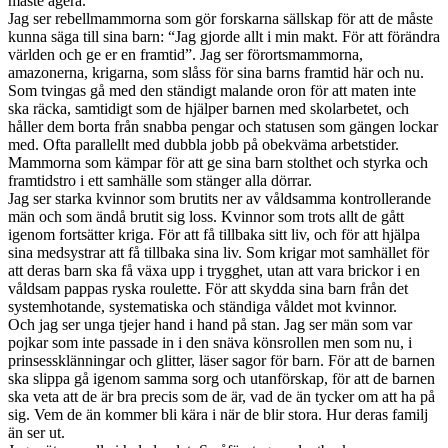
måste agera.
Jag ser rebellmammorna som gör forskarna sällskap för att de måste
kunna säga till sina barn: “Jag gjorde allt i min makt. För att förändra
världen och ge er en framtid”. Jag ser förortsmammorna,
amazonerna, krigarna, som slåss för sina barns framtid här och nu.
Som tvingas gå med den ständigt malande oron för att maten inte
ska räcka, samtidigt som de hjälper barnen med skolarbetet, och
håller dem borta från snabba pengar och statusen som gängen lockar
med. Ofta parallellt med dubbla jobb på obekväma arbetstider.
Mammorna som kämpar för att ge sina barn stolthet och styrka och
framtidstro i ett samhälle som stänger alla dörrar.
Jag ser starka kvinnor som brutits ner av våldsamma kontrollerande
män och som ändå brutit sig loss. Kvinnor som trots allt de gått
igenom fortsätter kriga. För att få tillbaka sitt liv, och för att hjälpa
sina medsystrar att få tillbaka sina liv. Som krigar mot samhället för
att deras barn ska få växa upp i trygghet, utan att vara brickor i en
våldsam pappas ryska roulette. För att skydda sina barn från det
systemhotande, systematiska och ständiga våldet mot kvinnor.
Och jag ser unga tjejer hand i hand på stan. Jag ser män som var
pojkar som inte passade in i den snäva könsrollen men som nu, i
prinsessklänningar och glitter, läser sagor för barn. För att de barnen
ska slippa gå igenom samma sorg och utanförskap, för att de barnen
ska veta att de är bra precis som de är, vad de än tycker om att ha på
sig. Vem de än kommer bli kära i när de blir stora. Hur deras familj
än ser ut.