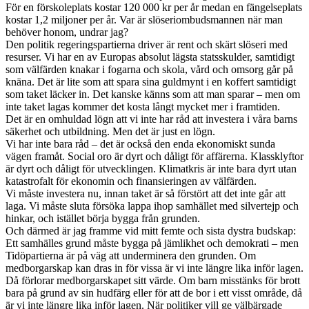
För en förskoleplats kostar 120 000 kr per år medan en fängelseplats
kostar 1,2 miljoner per år. Var är slöseriombudsmannen när man
behöver honom, undrar jag?
Den politik regeringspartierna driver är rent och skärt slöseri med
resurser. Vi har en av Europas absolut lägsta statsskulder, samtidigt
som välfärden knakar i fogarna och skola, vård och omsorg går på
knäna. Det är lite som att spara sina guldmynt i en koffert samtidigt
som taket läcker in. Det kanske känns som att man sparar – men om
inte taket lagas kommer det kosta långt mycket mer i framtiden.
Det är en omhuldad lögn att vi inte har råd att investera i våra barns
säkerhet och utbildning. Men det är just en lögn.
Vi har inte bara råd – det är också den enda ekonomiskt sunda
vägen framåt. Social oro är dyrt och dåligt för affärerna. Klassklyftor
är dyrt och dåligt för utvecklingen. Klimatkris är inte bara dyrt utan
katastrofalt för ekonomin och finansieringen av välfärden.
Vi måste investera nu, innan taket är så förstört att det inte går att
laga. Vi måste sluta försöka lappa ihop samhället med silvertejp och
hinkar, och istället börja bygga från grunden.
Och därmed är jag framme vid mitt femte och sista dystra budskap:
Ett samhälles grund måste bygga på jämlikhet och demokrati – men
Tidöpartierna är på väg att underminera den grunden. Om
medborgarskap kan dras in för vissa är vi inte längre lika inför lagen.
Då förlorar medborgarskapet sitt värde. Om barn misstänks för brott
bara på grund av sin hudfärg eller för att de bor i ett visst område, då
är vi inte längre lika inför lagen. När politiker vill ge välbärgade