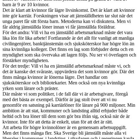
barn är 9 av 10 kvinnor.
Det är klart att kvinnor får lägre livsinkomst. Det är klart att kvinnor
inte gör karriär. Forskningen visar att jämställdheten tar slut när det
unga paret får sitt första barn. Metoderna kan vi diskutera. Men vi
får aldrig jämställda löner innan vi får jämställda föräldrar.
För det andra: Vill vi ha en jämställd arbetsmarknad måste det vara
lika lön för lika arbete! Fortfarande är det allt för vanligt att manliga
civilingenjörer, banktjänstemän och sjuksköterskor har högre lön än
sina kvinnliga kolleger. Det finns en lag som förbjuder detta och en
myndighet som ska övervaka att lagen följs. Nu ser vi överlagen och
förstärker myndigheten.
För det tredje: Vill vi ha en jämställd arbetsmarknad måste vi, och
det är kanske det svåraste, uppvärdera det som kvinnor gör. Där det
finns många kvinnor är lönerna lägre. Det handlar om
sjuksköterskor och bibliotekarier. Men också om nya kvinnliga
yrken som lärare och präster.
Där måste vi som politiker, i de fall där vi är arbetsgivare, föregå
med det bästa av exempel. Därför är jag stolt över att vi nu
genomför en satsning på karriärlöner för lärare på 900 miljoner. Min
ambition är att stat, kommuner och landsting alltid erbjuder både
heltid och bra löner till dem som gör bra ifrån sig, också när de är
kvinnor. Inte för att detta är enkelt, utan för att det är rätt.
Att arbeta för högre kvinnolöner är en gemensam arbetsuppgift.
Men det finns många fler. Ska Sverige bli jämställt måste alla vi
liberaler i kommuner, i landsting, i riksdagen och i regeringen kavla