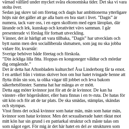
värnad välfärd under mycket svåra ekonomiska tider. Det ska vi vara
stolta över.
Sedan jag skrev tal om företag och dagis har ambitionerna ytterligare
höjts när det gäller att ge alla barn en bra start i livet. ”Dagis” är
numera, tack vare oss, i en egen skolform med egen läroplan, där
lärande och lek, kunskap och kreativitet vävs samman. I går
presenterade vi förslag för fortsatt utveckling.
Vänner, det är härligt att vara tillbaka, ”Dagis” har utvecklats och
bytt namn men den socialliberala slutsatsen, som jag nu ska jobba
vidare för, kvarstår:
Sverige behöver både företag och förskola.
”Din äckliga lilla fitta. Hoppas en kongoneger våldtar och mördar
dig omgående.”
Det är detta hat Aftonbladets kulturchef Åsa Linderborg får ta emot.
I en artikel från i vintras skriver hon om hur hatet tvingade henne att
flytta ifrån sin son, ta olika vägar till jobbet och leva bakom
säkerhetsfönster. Samma hat har många av er mött.
Detta agg möter kvinnor just för att de är kvinnor. De kan ha
vänster- eller högeråsikter, eller bara finnas i en tv-ruta. De hatas för
sitt kön och för att de tar plats. De ska smädas, stämplas, skändas
och stympas.
Visst finns det också kvinnor som hatar män, män som hatar män,
kvinnor som hatar kvinnor. Men det sexualiserade hatet riktat mot
mitt kön har sin grund i en patriarkal struktur och måste talas om
som något eget. För mig är det här hatet en del av strukturen som