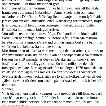
upp ärmarna. Det finns massor att göra.
När ni går ut härifrån kommer ni i er hand få en jämställdhetslista
framtagen av Lennart Gabrielsson, Anna Steele, mig och våra
medarbetare. Där finns 15 förslag för att i varje kommun lyfta både
jämställdheten och jämställda löner. Kärriärsteg för förskolan, höjda
lärarlöner, rätt till heltid inom omsorgen, god äldreomsorg eller
jämställda kommunala bolagsstyrelser.
Jämställdheten är min stora valfråga. Det handlar om löner, våld,
skola. Den har många bottnar. Ni hörde igår Cecilia Malmström
berätta om hur kvinnor i Grekland tvingas lämna bort sina barn, hur
välfärden krackelerar. Så har inte vi det.
Min dröm är att ni alla ska vara med mig i det här arbetet, att krav ur
vårjämställdhetslista ska finnas i vartenda folkpartistiskt valmanifest.
För om bara 18 månader är det val. Då ska sju miljoner väljare
bestämma hur de ska lägga sin röst. En halv miljon av dem är
förstagångsväljare. När jag röstade första gången 1976 fanns det en
valaffisch som jag minns särskilt. På den stod det: I Folkpartiets
Sverige är det ingen nackdel att vara kvinna. Folkpartiet var då det
självklara valet för den som trodde på marknadsekonomi, frihet och
feminism.
Vänner,
Vi är ett parti vars mål är kvinnors fulla upphöjelse till likar, ett parti
som hämtar energi och kraft från det faktum att män och kvinnor
idag möter skilda normer, och ett parti som med kraft, liv och lust