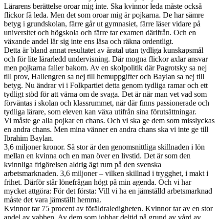
Lärarens berättelse oroar mig inte. Ska kvinnor leda måste också
flickor få leda. Men det som oroar mig är pojkarna. De har sämre
betyg i grundskolan, färre går ut gymnasiet, färre läser vidare på
universitet och högskola och färre tar examen därifrån. Och en
växande andel lär sig inte ens läsa och räkna ordentligt.
Detta är bland annat resultatet av åratal utan tydliga kunskapsmål
och för lite lärarledd undervisning. Där mogna flickor axlar ansvar
men pojkarna faller bakom. Av en skolpolitik där Pagrotsky sa nej
till prov, Hallengren sa nej till hemuppgifter och Baylan sa nej till
betyg. Nu ändrar vi i Folkpartiet detta genom tydliga ramar och ett
tydligt stöd för att värna om de svaga. Det är när man vet vad som
förväntas i skolan och klassrummet, när där finns passionerade och
tydliga lärare, som eleven kan växa utifrån sina förutsättningar.
Vi måste ge alla pojkar en chans. Och vi ska ge dem som misslyckas
en andra chans. Men mina vänner en andra chans ska vi inte ge till
Ibrahim Baylan.
3,6 miljoner kronor. Så stor är den genomsnittliga skillnaden i lön
mellan en kvinna och en man över en livstid. Det är som den
kvinnliga frigörelsen aldrig ägt rum på den svenska
arbetsmarknaden. 3,6 miljoner – vilken skillnad i trygghet, i makt i
frihet. Därför står lönefrågan högt på min agenda. Och vi har
mycket attgöra: För det första: Vill vi ha en jämställd arbetsmarknad
måste det vara jämställt hemma.
Kvinnor tar 75 procent av föräldraledigheten. Kvinnor tar av en stor
andel av vabben. Av dem som jobbar deltid på grund av vård av