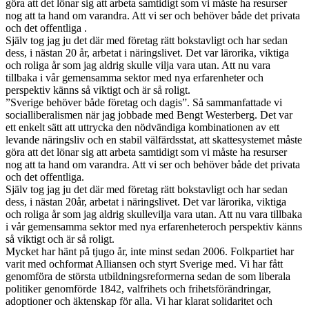
göra att det lönar sig att arbeta samtidigt som vi måste ha resurser
nog att ta hand om varandra. Att vi ser och behöver både det privata
och det offentliga .
Själv tog jag ju det där med företag rätt bokstavligt och har sedan
dess, i nästan 20 år, arbetat i näringslivet. Det var lärorika, viktiga
och roliga år som jag aldrig skulle vilja vara utan. Att nu vara
tillbaka i vår gemensamma sektor med nya erfarenheter och
perspektiv känns så viktigt och är så roligt.
”Sverige behöver både företag och dagis”. Så sammanfattade vi
socialliberalismen när jag jobbade med Bengt Westerberg. Det var
ett enkelt sätt att uttrycka den nödvändiga kombinationen av ett
levande näringsliv och en stabil välfärdsstat, att skattesystemet måste
göra att det lönar sig att arbeta samtidigt som vi måste ha resurser
nog att ta hand om varandra. Att vi ser och behöver både det privata
och det offentliga.
Själv tog jag ju det där med företag rätt bokstavligt och har sedan
dess, i nästan 20år, arbetat i näringslivet. Det var lärorika, viktiga
och roliga år som jag aldrig skullevilja vara utan. Att nu vara tillbaka
i vår gemensamma sektor med nya erfarenheteroch perspektiv känns
så viktigt och är så roligt.
Mycket har hänt på tjugo år, inte minst sedan 2006. Folkpartiet har
varit med ochformat Alliansen och styrt Sverige med. Vi har fått
genomföra de största utbildningsreformerna sedan de som liberala
politiker genomförde 1842, valfrihets och frihetsförändringar,
adoptioner och äktenskap för alla. Vi har klarat solidaritet och