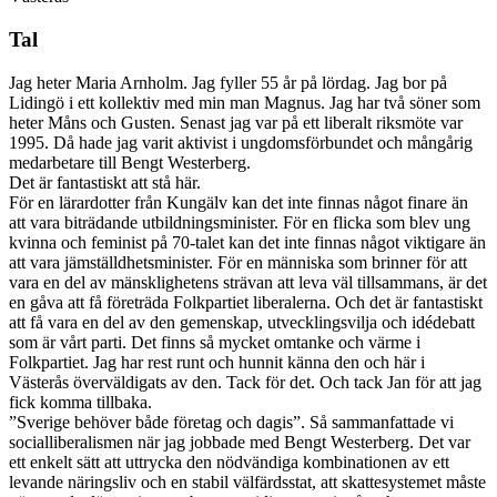
Tal
Jag heter Maria Arnholm. Jag fyller 55 år på lördag. Jag bor på
Lidingö i ett kollektiv med min man Magnus. Jag har två söner som
heter Måns och Gusten. Senast jag var på ett liberalt riksmöte var
1995. Då hade jag varit aktivist i ungdomsförbundet och mångårig
medarbetare till Bengt Westerberg.
Det är fantastiskt att stå här.
För en lärardotter från Kungälv kan det inte finnas något finare än
att vara biträdande utbildningsminister. För en flicka som blev ung
kvinna och feminist på 70-talet kan det inte finnas något viktigare än
att vara jämställdhetsminister. För en människa som brinner för att
vara en del av mänsklighetens strävan att leva väl tillsammans, är det
en gåva att få företräda Folkpartiet liberalerna. Och det är fantastiskt
att få vara en del av den gemenskap, utvecklingsvilja och idédebatt
som är vårt parti. Det finns så mycket omtanke och värme i
Folkpartiet. Jag har rest runt och hunnit känna den och här i
Västerås överväldigats av den. Tack för det. Och tack Jan för att jag
fick komma tillbaka.
”Sverige behöver både företag och dagis”. Så sammanfattade vi
socialliberalismen när jag jobbade med Bengt Westerberg. Det var
ett enkelt sätt att uttrycka den nödvändiga kombinationen av ett
levande näringsliv och en stabil välfärdsstat, att skattesystemet måste