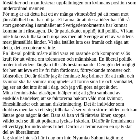
förstärker och manifesterar uppfattningen om kvinnans position som
underordnad mannen.
För mig är att detta hat ett av många vittnesbörd på att resan mot
jämställdhet bara har börjat. Ett annat är att dessa idéer har fått så
stort genomslag i samhället att Sverigedemokraterna har kunnat
komma in i riksdagen. De är patriarkatet upphöj ttill politik. Vi kan
inte luta oss tillbaka och nöja oss med att Sverige är ett av världens
mest jämställda länder. Vi ska istället luta oss framåt och säga att
detta, det accepterar vi inte.
En liberal politik måste alltid vara en rasande och kompromisslös
kraft för att värna om toleransen och människan. En liberal politik
möter individens längtan till självbestämmande. Den gör det möjligt
för hen att leva ett liv fri från fördomar, förtryckande mönster och
könsroller. Det är därför jag är feminist: Jag brinner för att män och
kvinnor ska ha samma möjligheter att forma sina liv och samhället,
jag ser att det inte är så i dag, och jag vill göra något åt det.
Mina feministiska glasögon hjälper mig att göra samband av
enskilda händelser, att se faktorerna bakom våld mot kvinnor,
löneskillnader och annan diskriminering. Det är individer som
drabbas men tar vi ett steg tillbaka så ser vi den större bilden och kan
lättare göra något åt det. Bara så kan vi få rättvisa löner, stoppa
våldet och se till att pojkarna lyckas i skolan. Därför är feminismen
ett verktyg för individens frihet. Därför är feminismen en självklar
del av liberalismen.
Jag skulle inte stå här i dag om inte Nyamko Sabuni tagit mig