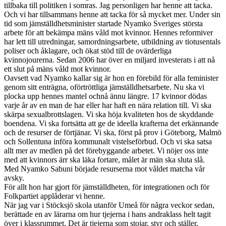
tillbaka till politiken i somras. Jag personligen har henne att tacka.
Och vi har tillsammans henne att tacka för så mycket mer. Under sin
tid som jämställdhetsminister startade Nyamko Sveriges största
arbete för att bekämpa mäns våld mot kvinnor. Hennes reformiver
har lett till utredningar, samordningsarbete, utbildning av tiotusentals
poliser och åklagare, och ökat stöd till de ovärderliga
kvinnojourerna. Sedan 2006 har över en miljard investerats i att nå
ett slut på mäns våld mot kvinnor.
Oavsett vad Nyamko kallar sig är hon en förebild för alla feminister
genom sitt enträgna, oförtröttliga jämställdhetsarbete. Nu ska vi
plocka upp hennes mantel ochnå ännu längre. 17 kvinnor dödas
varje år av en man de har eller har haft en nära relation till. Vi ska
skärpa sexualbrottslagen. Vi ska höja kvaliteten hos de skyddande
boendena. Vi ska fortsätta att ge de ideella krafterna det erkännande
och de resurser de förtjänar. Vi ska, först på prov i Göteborg, Malmö
och Sollentuna införa kommunalt vistelseförbud. Och vi ska satsa
allt mer av medlen på det förebyggande arbetet. Vi nöjer oss inte
med att kvinnors ärr ska läka fortare, målet är män ska sluta slå.
Med Nyamko Sabuni började resurserna mot våldet matcha vår
avsky.
För allt hon har gjort för jämställdheten, för integrationen och för
Folkpartiet applåderar vi henne.
När jag var i Stöcksjö skola utanför Umeå för några veckor sedan,
berättade en av lärarna om hur tjejerna i hans andraklass helt tagit
över i klassrummet. Det är tjejerna som stojar, styr och ställer.