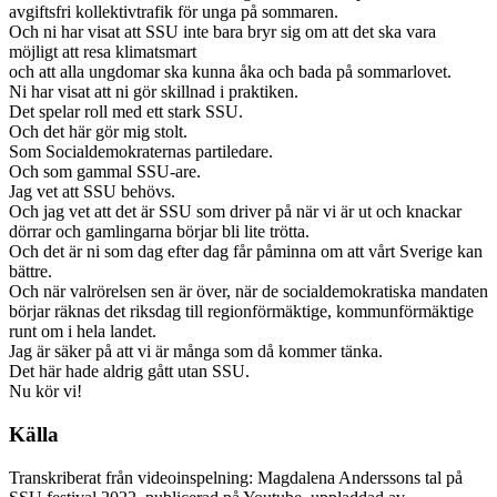
avgiftsfri kollektivtrafik för unga på sommaren.
Och ni har visat att SSU inte bara bryr sig om att det ska vara
möjligt att resa klimatsmart
och att alla ungdomar ska kunna åka och bada på sommarlovet.
Ni har visat att ni gör skillnad i praktiken.
Det spelar roll med ett stark SSU.
Och det här gör mig stolt.
Som Socialdemokraternas partiledare.
Och som gammal SSU-are.
Jag vet att SSU behövs.
Och jag vet att det är SSU som driver på när vi är ut och knackar
dörrar och gamlingarna börjar bli lite trötta.
Och det är ni som dag efter dag får påminna om att vårt Sverige kan
bättre.
Och när valrörelsen sen är över, när de socialdemokratiska mandaten
börjar räknas det riksdag till regionförmäktige, kommunförmäktige
runt om i hela landet.
Jag är säker på att vi är många som då kommer tänka.
Det här hade aldrig gått utan SSU.
Nu kör vi!
Källa
Transkriberat från videoinspelning: Magdalena Anderssons tal på