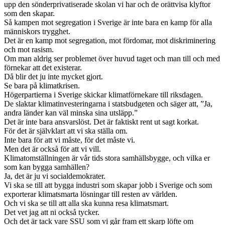
upp den sönderprivatiserade skolan vi har och de orättvisa klyftor
som den skapar.
Så kampen mot segregation i Sverige är inte bara en kamp för alla
människors trygghet.
Det är en kamp mot segregation, mot fördomar, mot diskriminering
och mot rasism.
Om man aldrig ser problemet över huvud taget och man till och med
förnekar att det existerar.
Då blir det ju inte mycket gjort.
Se bara på klimatkrisen.
Högerpartierna i Sverige skickar klimatförnekare till riksdagen.
De slaktar klimatinvesteringarna i statsbudgeten och säger att, ”Ja,
andra länder kan väl minska sina utsläpp.”
Det är inte bara ansvarslöst. Det är faktiskt rent ut sagt korkat.
För det är självklart att vi ska ställa om.
Inte bara för att vi måste, för det måste vi.
Men det är också för att vi vill.
Klimatomställningen är vår tids stora samhällsbygge, och vilka er
som kan bygga samhällen?
Ja, det är ju vi socialdemokrater.
Vi ska se till att bygga industri som skapar jobb i Sverige och som
exporterar klimatsmarta lösningar till resten av världen.
Och vi ska se till att alla ska kunna resa klimatsmart.
Det vet jag att ni också tycker.
Och det är tack vare SSU som vi går fram ett skarp löfte om