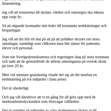
finansiering.
Jag vill att resurserna till skolan, vården och omsorgen ska räknas
upp varje år;
Så att stigande kostnader inte leder till konstanta nedskärningar och
besparingar.
Jag vill att det blir ett slut på att på att politiker skryter om stora
satsningar, samtidigt som villkoren bara blir sämre för patienter,
elever och personal.
Som när Sverigedemokraterna och regeringen slog på stora trumman
och sade att de genomförde de största satsningarna på svensk skola
på över 20 år;
Men vid närmare granskning visade det sig att det innebar en
nedskärning på två miljarder i fasta priser.
Det är ohederligt.
Och jag vill därutöver att vi en gång för all göra upp med de
marknadsmisslyckanden som försvagar välfärden.
Det är orimligt att miljarder av våra skattepengar läcker ut till