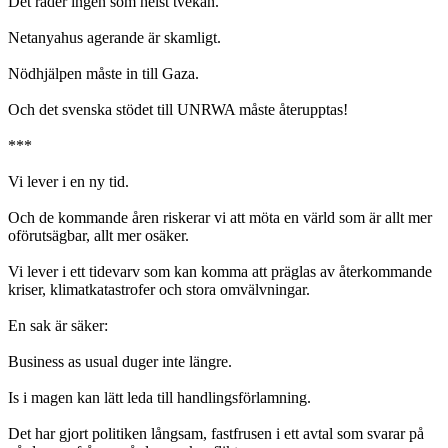
Det råder ingen som helst tvekan.
Netanyahus agerande är skamligt.
Nödhjälpen måste in till Gaza.
Och det svenska stödet till UNRWA måste återupptas!
***
Vi lever i en ny tid.
Och de kommande åren riskerar vi att möta en värld som är allt mer
oförutsägbar, allt mer osäker.
Vi lever i ett tidevarv som kan komma att präglas av återkommande
kriser, klimatkatastrofer och stora omvälvningar.
En sak är säker:
Business as usual duger inte längre.
Is i magen kan lätt leda till handlingsförlamning.
Det har gjort politiken långsam, fastfrusen i ett avtal som svarar på