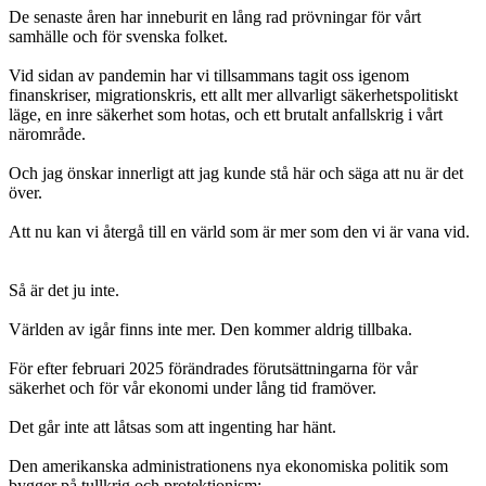
De senaste åren har inneburit en lång rad prövningar för vårt
samhälle och för svenska folket.
Vid sidan av pandemin har vi tillsammans tagit oss igenom
finanskriser, migrationskris, ett allt mer allvarligt säkerhetspolitiskt
läge, en inre säkerhet som hotas, och ett brutalt anfallskrig i vårt
närområde.
Och jag önskar innerligt att jag kunde stå här och säga att nu är det
över.
Att nu kan vi återgå till en värld som är mer som den vi är vana vid.
Så är det ju inte.
Världen av igår finns inte mer. Den kommer aldrig tillbaka.
För efter februari 2025 förändrades förutsättningarna för vår
säkerhet och för vår ekonomi under lång tid framöver.
Det går inte att låtsas som att ingenting har hänt.
Den amerikanska administrationens nya ekonomiska politik som
bygger på tullkrig och protektionism;