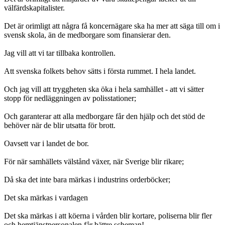
välfärdskapitalister.
Det är orimligt att några få koncernägare ska ha mer att säga till om i
svensk skola, än de medborgare som finansierar den.
Jag vill att vi tar tillbaka kontrollen.
Att svenska folkets behov sätts i första rummet. I hela landet.
Och jag vill att tryggheten ska öka i hela samhället - att vi sätter
stopp för nedläggningen av polisstationer;
Och garanterar att alla medborgare får den hjälp och det stöd de
behöver när de blir utsatta för brott.
Oavsett var i landet de bor.
För när samhällets välstånd växer, när Sverige blir rikare;
Då ska det inte bara märkas i industrins orderböcker;
Det ska märkas i vardagen
Det ska märkas i att köerna i vården blir kortare, poliserna blir fler
och hemtjänstpersonalen får bättre scheman!