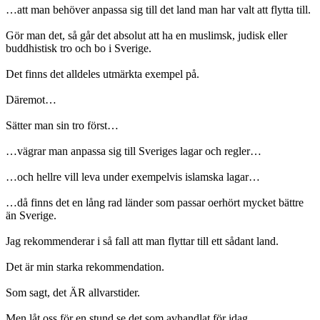
…att man behöver anpassa sig till det land man har valt att flytta till.
Gör man det, så går det absolut att ha en muslimsk, judisk eller
buddhistisk tro och bo i Sverige.
Det finns det alldeles utmärkta exempel på.
Däremot…
Sätter man sin tro först…
…vägrar man anpassa sig till Sveriges lagar och regler…
…och hellre vill leva under exempelvis islamska lagar…
…då finns det en lång rad länder som passar oerhört mycket bättre
än Sverige.
Jag rekommenderar i så fall att man flyttar till ett sådant land.
Det är min starka rekommendation.
Som sagt, det ÄR allvarstider.
Men låt oss för en stund se det som avhandlat för idag.