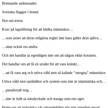
Brinnande ambassader.
Svenska flaggor i brand.
Hot om terror.
Krav på lagstiftning för att blidka människor…
…som anser att deras religiösa regler inte bara gäller dem själva…
…utan också oss andra.
Och det handlar ju egentligen inte om att någon eldar koranen.
Det handlar om att få en ursäkt för att vara kränkt…
…att få vara arg och utöva våld mot så kallade "otrogna" människor.
Utöva våld mot samhällen och system som inte är islamistiska och…
…paradoxalt nog…
…inte är fullt så misslyckade och trasiga som ens eget.
Pratet om att inskränka vår yttrandefrihet gör mig innerligt oroad.