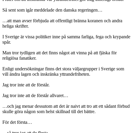
Så sent som igår meddelade den danska regeringen…
…att man avser förbjuda att offentligt bränna koranen och andra
heliga skrifter.
I Sverige är vissa politiker inne på samma farliga, fega och krypande
spår.
Man tror tydligen att det finns något att vinna på att fjäska för
religiösa fanatiker.
Enligt undersökningar finns det stora väljargrupper i Sverige som
vill ändra lagen och inskränka yttrandefriheten.
Jag tror inte att de förstår.
Jag tror inte att de förstår allvaret…
…och jag menar dessutom att det är naivt att tro att ett sådant förbud
skulle göra någon som helst skillnad till det bättre.
För det första…
…så tror jag att de flesta…