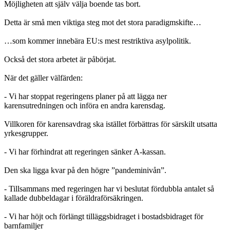
Möjligheten att själv välja boende tas bort.
Detta är små men viktiga steg mot det stora paradigmskifte…
…som kommer innebära EU:s mest restriktiva asylpolitik.
Också det stora arbetet är påbörjat.
När det gäller välfärden:
- Vi har stoppat regeringens planer på att lägga ner
karensutredningen och införa en andra karensdag.
Villkoren för karensavdrag ska istället förbättras för särskilt utsatta
yrkesgrupper.
- Vi har förhindrat att regeringen sänker A-kassan.
Den ska ligga kvar på den högre ”pandeminivån”.
- Tillsammans med regeringen har vi beslutat fördubbla antalet så
kallade dubbeldagar i föräldraförsäkringen.
- Vi har höjt och förlängt tilläggsbidraget i bostadsbidraget för
barnfamiljer