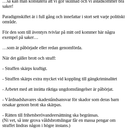
…så kan man konstatera att vi gör skillnad och vi åstadkommer bra
saker!
Paradigmskiftet är i full gång och innefattar i stort sett varje politiskt
område.
För den som till äventyrs tvivlar på mitt ord kommer här några
exempel på saker…
…som är påbörjade eller redan genomförda.
När det gäller brott och straff:
- Straffen skärps kraftigt.
- Straffen skärps extra mycket vid koppling till gängkriminalitet
- Arbetet med att inrätta riktiga ungdomsfängelser är påbörjat.
- Vårdnadshavares skadeståndsansvar för skador som deras barn
orsakar genom brott ska skärpas.
- Rätten till frihetsberövandeersättning ska begränsas.
(Ni vet, så inte grova våldsbrottslingar får en massa pengar om
straffet lindras någon i högre instans.)