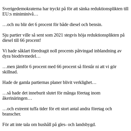
Sverigedemokraterna har tryckt på för att sänka reduktionsplikten till
EU:s miniminivå…
…och nu blir det 6 procent för både diesel och bensin.
Sju partier ville så sent som 2021 stegvis höja reduktionsplikten på
diesel till 66 procent!
Vi hade såklart föredragit noll procents påtvingad inblandning av
dyra biodrivmedel…
…men jämför 6 procent med 66 procent så förstår ni att vi gör
skillnad.
Hade de gamla partiernas planer blivit verklighet…
…så hade det inneburit slutet för många företag inom
åkerinäringen…
…och extremt tuffa tider för ett stort antal andra företag och
branscher.
För att inte tala om hushåll på gles- och landsbygd.