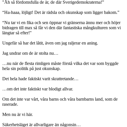
"Åh så fördomsfulla de är, de där Sverigedemokraterna!”
“Ha-haaa, löjligt! Det är rädsla och okunskap som ligger bakom.”
“Nu tar vi en fika och sen öppnar vi gränserna ännu mer och höjer
bidragen till max så får vi den där fantastiska mångkulturen som vi
längtar så efter!"
Ungefär så har det låtit, även om jag raljerar en aning.
Jag undrar om de är stolta nu…
…nu när de flesta rimligen måste förstå vilka det var som byggde
hela sin politik på just okunskap.
Det hela hade faktiskt varit skrattretande…
…om det inte faktiskt var blodigt allvar.
Om det inte var vårt, våra barns och våra barnbarns land, som de
raserade.
Men nu är vi här.
Säkerhetsläget är allvarligare än någonsin…