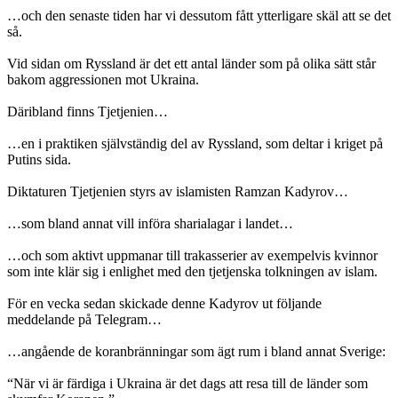
…och den senaste tiden har vi dessutom fått ytterligare skäl att se det
så.
Vid sidan om Ryssland är det ett antal länder som på olika sätt står
bakom aggressionen mot Ukraina.
Däribland finns Tjetjenien…
…en i praktiken självständig del av Ryssland, som deltar i kriget på
Putins sida.
Diktaturen Tjetjenien styrs av islamisten Ramzan Kadyrov…
…som bland annat vill införa sharialagar i landet…
…och som aktivt uppmanar till trakasserier av exempelvis kvinnor
som inte klär sig i enlighet med den tjetjenska tolkningen av islam.
För en vecka sedan skickade denne Kadyrov ut följande
meddelande på Telegram…
…angående de koranbränningar som ägt rum i bland annat Sverige:
“När vi är färdiga i Ukraina är det dags att resa till de länder som