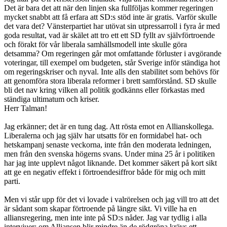
Det är bara det att när den linjen ska fullföljas kommer regeringen
mycket snabbt att få erfara att SD:s stöd inte är gratis. Varför skulle
det vara det? Vänsterpartiet har utövat sin utpressarroll i fyra år med
goda resultat, vad är skälet att tro ett ett SD fyllt av självförtroende
och förakt för vår liberala samhällsmodell inte skulle göra
detsamma? Om regeringen går mot omfattande förluster i avgörande
voteringar, till exempel om budgeten, står Sverige inför ständiga hot
om regeringskriser och nyval. Inte alls den stabilitet som behövs för
att genomföra stora liberala reformer i brett samförstånd. SD skulle
bli det nav kring vilken all politik godkänns eller förkastas med
ständiga ultimatum och kriser.
Herr Talman!
Jag erkänner; det är en tung dag. Att rösta emot en Allianskollega.
Liberalerna och jag själv har utsatts för en formidabel hat- och
hetskampanj senaste veckorna, inte från den moderata ledningen,
men från den svenska högerns svans. Under mina 25 år i politiken
har jag inte upplevt något liknande. Det kommer säkert på kort sikt
att ge en negativ effekt i förtroendesiffror både för mig och mitt
parti.
Men vi står upp för det vi lovade i valrörelsen och jag vill tro att det
är sådant som skapar förtroende på längre sikt. Vi ville ha en
alliansregering, men inte inte på SD:s nåder. Jag var tydlig i alla
intervjuer; om Alliansen blir mindre än de rödgröna krävs ett