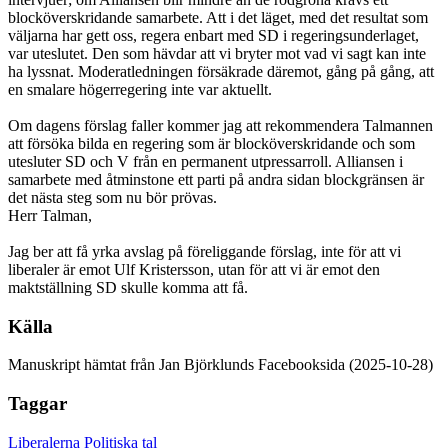
blocköverskridande samarbete. Att i det läget, med det resultat som
väljarna har gett oss, regera enbart med SD i regeringsunderlaget,
var uteslutet. Den som hävdar att vi bryter mot vad vi sagt kan inte
ha lyssnat. Moderatledningen försäkrade däremot, gång på gång, att
en smalare högerregering inte var aktuellt.
Om dagens förslag faller kommer jag att rekommendera Talmannen
att försöka bilda en regering som är blocköverskridande och som
utesluter SD och V från en permanent utpressarroll. Alliansen i
samarbete med åtminstone ett parti på andra sidan blockgränsen är
det nästa steg som nu bör prövas.
Herr Talman,
Jag ber att få yrka avslag på föreliggande förslag, inte för att vi
liberaler är emot Ulf Kristersson, utan för att vi är emot den
maktställning SD skulle komma att få.
Källa
Manuskript hämtat från Jan Björklunds Facebooksida (2025-10-28)
Taggar
Liberalerna
Politiska tal