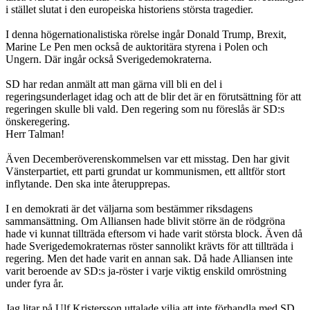
i stället slutat i den europeiska historiens största tragedier.
I denna högernationalistiska rörelse ingår Donald Trump, Brexit,
Marine Le Pen men också de auktoritära styrena i Polen och
Ungern. Där ingår också Sverigedemokraterna.
SD har redan anmält att man gärna vill bli en del i
regeringsunderlaget idag och att de blir det är en förutsättning för att
regeringen skulle bli vald. Den regering som nu föreslås är SD:s
önskeregering.
Herr Talman!
Även Decemberöverenskommelsen var ett misstag. Den har givit
Vänsterpartiet, ett parti grundat ur kommunismen, ett alltför stort
inflytande. Den ska inte återupprepas.
I en demokrati är det väljarna som bestämmer riksdagens
sammansättning. Om Alliansen hade blivit större än de rödgröna
hade vi kunnat tillträda eftersom vi hade varit största block. Även då
hade Sverigedemokraternas röster sannolikt krävts för att tillträda i
regering. Men det hade varit en annan sak. Då hade Alliansen inte
varit beroende av SD:s ja-röster i varje viktig enskild omröstning
under fyra år.
Jag litar på Ulf Kristersson uttalade vilja att inte förhandla med SD.