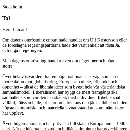
Stockholm
Tal
Herr Talman!
Om dagens omröstning enbart hade handlat om Ulf Kristersson eller
de föreslagna regeringspartierna hade det varit enkelt att rösta Ja,
och ingå i regeringen.
Men dagens omröstning handlar även om något mer och något
större.
Över hela västvärlden drar en högernationalistisk våg, som är en
motreaktion mot globalisering, Europasamarbete, frihandel och
öppenhet – alltså de liberala idéer som byggt hela vår västerländska
samhällsmodell. Liberalismen har byggt de mest framgångsrika
samhällena som världen har skådat, med individuell frihet, social
välfärd, rättssamhälle, fri ekonomi, tolerans och jämställdhet och den
högsta ekonomiska och materiella levnadsstandard som människor
har upplevt.
Även högernationalism har prövats i full skala i Europa under 1900-
talet. När de idéerna har vuxit och tillåtits dominera har utvecklingen