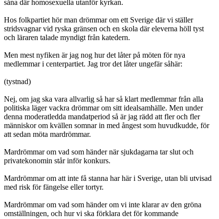
såna där homosexuella utanför kyrkan.
Hos folkpartiet hör man drömmar om ett Sverige där vi ställer
stridsvagnar vid ryska gränsen och en skola där eleverna höll tyst
och läraren talade myndigt från katedern.
Men mest nyfiken är jag nog hur det låter på möten för nya
medlemmar i centerpartiet. Jag tror det låter ungefär såhär:
(tystnad)
Nej, om jag ska vara allvarlig så har så klart medlemmar från alla
politiska läger vackra drömmar om sitt idealsamhälle. Men under
denna moderatledda mandatperiod så är jag rädd att fler och fler
människor om kvällen somnar in med ångest som huvudkudde, för
att sedan möta mardrömmar.
Mardrömmar om vad som händer när sjukdagarna tar slut och
privatekonomin står inför konkurs.
Mardrömmar om att inte få stanna har här i Sverige, utan bli utvisad
med risk för fängelse eller tortyr.
Mardrömmar om vad som händer om vi inte klarar av den gröna
omställningen, och hur vi ska förklara det för kommande