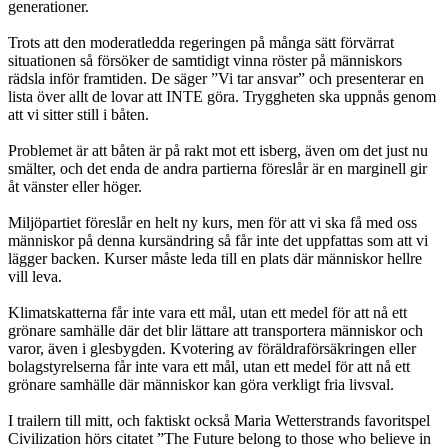
generationer.
Trots att den moderatledda regeringen på många sätt förvärrat
situationen så försöker de samtidigt vinna röster på människors
rädsla inför framtiden. De säger ”Vi tar ansvar” och presenterar en
lista över allt de lovar att INTE göra. Tryggheten ska uppnås genom
att vi sitter still i båten.
Problemet är att båten är på rakt mot ett isberg, även om det just nu
smälter, och det enda de andra partierna föreslår är en marginell gir
åt vänster eller höger.
Miljöpartiet föreslår en helt ny kurs, men för att vi ska få med oss
människor på denna kursändring så får inte det uppfattas som att vi
lägger backen. Kurser måste leda till en plats där människor hellre
vill leva.
Klimatskatterna får inte vara ett mål, utan ett medel för att nå ett
grönare samhälle där det blir lättare att transportera människor och
varor, även i glesbygden. Kvotering av föräldraförsäkringen eller
bolagstyrelserna får inte vara ett mål, utan ett medel för att nå ett
grönare samhälle där människor kan göra verkligt fria livsval.
I trailern till mitt, och faktiskt också Maria Wetterstrands favoritspel
Civilization hörs citatet ”The Future belong to those who believe in