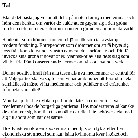
Tal
Bland det bästa jag vet är att delta på möten för nya medlemmar och
höra dem berätta om varför de valde att engagera sig i den gröna
rörelsen och höra deras drömmar om en i grunden annorlunda värld.
Studenter som drömmer om en miljöpolitik som tar avstamp i
modern forskning. Entrepenörer som drömmer om att få bryta sig
loss från kortsiktiga och vinstmaximerande storföretag och fritt få
utvecka sina gröna innovationer. Människor av alla dess slag som
vill bli fria från konserverande normer om vi ska leva och verka.
Denna positiva kraft från alla tusentals nya medlemmar är central för
att Miljöpartiet ska växa, för om vi har ambitioner att förändra hela
samhället så måste vi ha medlemmar och politiker med erfarenhet
från hela samhället!
Man kan ju bli lite nyfiken på hur det låter på möten för nya
medlemmar hos de borgerliga partierna. Hos moderaterna så kanske
de drömmer sig bort till ett samhälle där rika inte behöver dela med
sig till andra som har det sämre.
Hos Kristdemokraterna söker man med ljus och lykta efter fler
ekonomiska styrmedel som kan hålla kvinnorna kvar i köket och