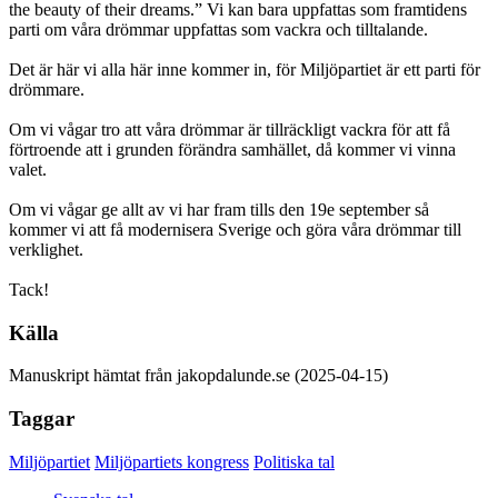
the beauty of their dreams.” Vi kan bara uppfattas som framtidens
parti om våra drömmar uppfattas som vackra och tilltalande.
Det är här vi alla här inne kommer in, för Miljöpartiet är ett parti för
drömmare.
Om vi vågar tro att våra drömmar är tillräckligt vackra för att få
förtroende att i grunden förändra samhället, då kommer vi vinna
valet.
Om vi vågar ge allt av vi har fram tills den 19e september så
kommer vi att få modernisera Sverige och göra våra drömmar till
verklighet.
Tack!
Källa
Manuskript hämtat från jakopdalunde.se (2025-04-15)
Taggar
Miljöpartiet
Miljöpartiets kongress
Politiska tal