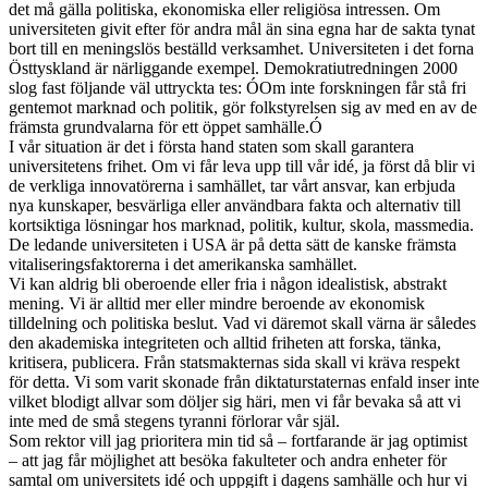
det må gälla politiska, ekonomiska eller religiösa intressen. Om
universiteten givit efter för andra mål än sina egna har de sakta tynat
bort till en meningslös beställd verksamhet. Universiteten i det forna
Östtyskland är närliggande exempel. Demokratiutredningen 2000
slog fast följande väl uttryckta tes: ÓOm inte forskningen får stå fri
gentemot marknad och politik, gör folkstyrelsen sig av med en av de
främsta grundvalarna för ett öppet samhälle.Ó
I vår situation är det i första hand staten som skall garantera
universitetens frihet. Om vi får leva upp till vår idé, ja först då blir vi
de verkliga innovatörerna i samhället, tar vårt ansvar, kan erbjuda
nya kunskaper, besvärliga eller användbara fakta och alternativ till
kortsiktiga lösningar hos marknad, politik, kultur, skola, massmedia.
De ledande universiteten i USA är på detta sätt de kanske främsta
vitaliseringsfaktorerna i det amerikanska samhället.
Vi kan aldrig bli oberoende eller fria i någon idealistisk, abstrakt
mening. Vi är alltid mer eller mindre beroende av ekonomisk
tilldelning och politiska beslut. Vad vi däremot skall värna är således
den akademiska integriteten och alltid friheten att forska, tänka,
kritisera, publicera. Från statsmakternas sida skall vi kräva respekt
för detta. Vi som varit skonade från diktaturstaternas enfald inser inte
vilket blodigt allvar som döljer sig häri, men vi får bevaka så att vi
inte med de små stegens tyranni förlorar vår själ.
Som rektor vill jag prioritera min tid så – fortfarande är jag optimist
– att jag får möjlighet att besöka fakulteter och andra enheter för
samtal om universitets idé och uppgift i dagens samhälle och hur vi