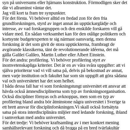
syn på universums eller hjärnans konstruktion. Förmodligen sker det
där vi allraminst väntar det.
Jag vill kort ta fram tre synpunkter.
För det första. Vi behöver alltid en fredad zon för den fria
grundforskningen, styrd av inget annat än upptäckarglädje och
intresse, av vad forskargruppen och den enskilde forskaren vill gå
vidare med. En sådan verksamhet kan för den otålige politikern och
kortsynte budgetexperten te sig närmast oansvarig, men denna
forskning är det som givit de stora upptäckterna, frambragt de
avgörande klassikerna, tänt de revolutionerande idéerna, det må
gälla Galilei Galileo, Martin Luther eller Albert Einstein.
För det andra: profilering. Vi behöver profilering styrt av
inomvetenskapliga kriterier. Det är en av våra svåra uppgifter: att vi
själva prioriterar vad vi vill satsa på, delvis på bekostnad av annat,
men varje institution och fakultet har som sin uppgift att göra sådana
val och universitetet har det som helhet.
I båda dessa fall har vi som forskningstungt universitet ett ansvar att
hävda också ämnesdisciplinerna som typ av forskningsorganisation.
Också discipliner förnyas och avknoppas, men som en typ av
profilering bland andra bör åtminstone några universitet i Sverige ta
ett brett ansvar för disciplinforskningen.Vi skall också fortsätyta
satsa på stora interdisciplinära miljöer med ledande forskning, ibland
i samverkan med andra universitet.
För det tredje: Vi behöver kraftsamling av i mer konkret mening
samhällsrelevant forskning och då bygga på en bred tvärfakultär