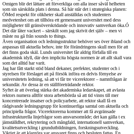
Omigen blir det lättare att förverkliga om alla inser såväl helheten
som sin särskilda plats i denna. Så här står det i strategiska planen:
ÓMed respekt för olikheter skall anställdas och studenters
medvetenhet om att tillhöra ett gemensamt universitet med dess
möjligheter till gränsöverskridande och innovativ samverkan öka.Ó
Det där låter vackert – särskilt som jag skrivit det själv – men vi
måste nu gå från sounds to things.
Även organisation och ledningsstruktur behöver ses över ibland och
anpassas till aktuella behov, inte för förändringens skull men för att
det finns goda skäl. Lunds universitet får aldrig förfalla till en
akademisk idyll, där den implicita högsta normen är att allt skall vara
som det alltid har varit.
Jag har fått starkt stöd bland dekaner, prefekter, studenter och i
styrelsen för förslaget att på försök införa en delvis förnyelse av
universitetets ledning, så att vi får tre vicerektorer – namnfrågan är
sekundär. Av dessa är en ställföreträdande rektor.
Syftet är att överlag stärka det akademiska ledarskapet, att avlasta
rektors numera alltför stora arbetsbörda så att tid vinns till mer
koncentrerade insatser och policyarbete, att rektor skall få en
rådgivande ledningsgrupp för kontinuerliga samtal om aktuella och
principiella frågor. Vicerektorerna kommer att få avgränsade
infrastrukturella linjefrågor som ansvarsområde; det kan gälla t ex
jämställdhet, rekrytering och mångfald, internationell samverkan,
kvalitetsutveckling i grundutbildningen, forskningsutveckling.
Viktigt är att klargöra var ansvaret finns och besluten fattas. En