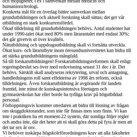
och möjligheter, t ex i samverkan mellan medicin och
humaniora/teologi.
Konkreta mål för en överlag bättre samverkan mellan
grundutbildningen och aktuell forskning skall sättas; det ger vår
utbildning en stark konkurrensfördel.
Ökad tilldelning till grundutbildningen behövs. Antal studenter har
under 1990-talet ökat med 80% men lärarantalet med endast 30%;
det går givetvis ut över kvalitén.
Nätutbildning och uppdragsutbildning skall vi fortsätta utveckla.
Ökat kurs- och lärarutbyte inom öresundsuniversitetet kan bidra till
att stärka grundutbildningens mångfald.
Så till forskarutbildningen! Forskarutbildningsreformen skall enligt
regeringsbeslut ses över med redovisning senast 31 dec i år. Det
behövs. Särskilt skall analyseras rekrytering, urval och antagning,
handledningens roll samt effekterna av 1998 års reform, också
tilldelningen. Även forskarutbildning är avgörande för landets
framtid, inte minst de kunskapsintensiva företagen och
gymnasieskolan har eller borde ha tydliga krav på högutbildad
personal.
Förhoppningsvis kommer utredaren att bidra till lösning av frågan
om skuggdoktorander, som inte får finnas men som finns. Vi kan
inte i praktiken ha ett moment-22 system, där somliga följer regler
och andra inte, där det heter att ni skall göra detta på fyra år men att
det tar sex år osv.
Vi behöver inskärpa högskoleförordningens krav att alla fakulteter