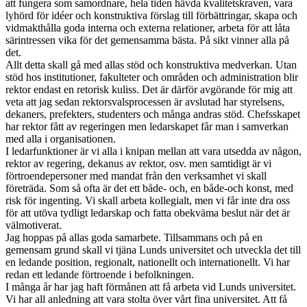
att fungera som samordnare, hela tiden hävda kvalitetskraven, vara
lyhörd för idéer och konstruktiva förslag till förbättringar, skapa och
vidmakthålla goda interna och externa relationer, arbeta för att låta
särintressen vika för det gemensamma bästa. På sikt vinner alla på
det.
Allt detta skall gå med allas stöd och konstruktiva medverkan. Utan
stöd hos institutioner, fakulteter och områden och administration blir
rektor endast en retorisk kuliss. Det är därför avgörande för mig att
veta att jag sedan rektorsvalsprocessen är avslutad har styrelsens,
dekaners, prefekters, studenters och många andras stöd. Chefsskapet
har rektor fått av regeringen men ledarskapet får man i samverkan
med alla i organisationen.
I ledarfunktioner är vi alla i knipan mellan att vara utsedda av någon,
rektor av regering, dekanus av rektor, osv. men samtidigt är vi
förtroendepersoner med mandat från den verksamhet vi skall
företräda. Som så ofta är det ett både- och, en både-och konst, med
risk för ingenting. Vi skall arbeta kollegialt, men vi får inte dra oss
för att utöva tydligt ledarskap och fatta obekväma beslut när det är
välmotiverat.
Jag hoppas på allas goda samarbete. Tillsammans och på en
gemensam grund skall vi tjäna Lunds universitet och utveckla det till
en ledande position, regionalt, nationellt och internationellt. Vi har
redan ett ledande förtroende i befolkningen.
I många år har jag haft förmånen att få arbeta vid Lunds universitet.
Vi har all anledning att vara stolta över vårt fina universitet. Att få