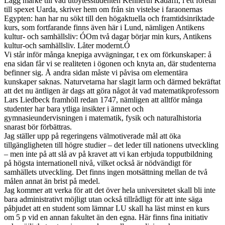
Lägg märke till vad utbytesstudenten Kennerth Kadaffi, i ett företal
till spexet Uarda, skriver hem om från sin vistelse i faraonernas
Egypten: han har nu sökt till den högaktuella och framtidsinriktade
kurs, som fortfarande finns även här i Lund, nämligen Antikens
kultur- och samhällsliv: ÓOm två dagar börjar min kurs, Antikens
kultur-och samhällsliv. Låter modernt.Ó
Vi står inför många knepiga avvägningar, t ex om förkunskaper: å
ena sidan får vi se realiteten i ögonen och knyta an, där studenterna
befinner sig. Å andra sidan måste vi påvisa om elementära
kunskaper saknas. Naturvetarna har slagit larm och därmed bekräftat
att det nu äntligen är dags att göra något åt vad matematikprofessorn
Lars Liedbeck framhöll redan 1747, nämligen att alltför många
studenter har bara ytliga insikter i ämnet och
gymnasieundervisningen i matematik, fysik och naturalhistoria
snarast bör förbättras.
Jag ställer upp på regeringens välmotiverade mål att öka
tillgängligheten till högre studier – det leder till nationens utveckling
– men inte på att slå av på kravet att vi kan erbjuda topputbildning
på högsta internationell nivå, vilket också är nödvändigt för
samhällets utveckling. Det finns ingen motsättning mellan de två
målen annat än brist på medel.
Jag kommer att verka för att det över hela universitetet skall bli inte
bara administrativt möjligt utan också tillrådligt för att inte säga
påbjudet att en student som lämnar LU skall ha läst minst en kurs
om 5 p vid en annan fakultet än den egna. Här finns fina initiativ