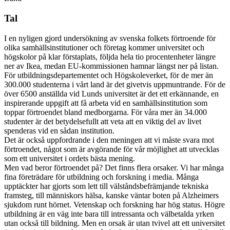
Tal
I en nyligen gjord undersökning av svenska folkets förtroende för
olika samhällsinstitutioner och företag kommer universitet och
högskolor på klar förstaplats, följda hela tio procentenheter längre
ner av Ikea, medan EU-kommissionen hamnar längst ner på listan.
För utbildningsdepartementet och Högskoleverket, för de mer än
300.000 studenterna i vårt land är det givetvis uppmuntrande. För de
över 6500 anställda vid Lunds universitet är det ett erkännande, en
inspirerande uppgift att få arbeta vid en samhällsinstitution som
toppar förtroendet bland medborgarna. För våra mer än 34.000
studenter är det betydelsefullt att veta att en viktig del av livet
spenderas vid en sådan institution.
Det är också uppfordrande i den meningen att vi måste svara mot
förtroendet, något som är avgörande för vår möjlighet att utvecklas
som ett universitet i ordets bästa mening.
Men vad beror förtroendet på? Det finns flera orsaker. Vi har många
fina företrädare för utbildning och forskning i media. Många
upptäckter har gjorts som lett till välståndsbefrämjande tekniska
framsteg, till människors hälsa, kanske väntar boten på Alzheimers
sjukdom runt hörnet. Vetenskap och forskning har hög status. Högre
utbildning är en väg inte bara till intressanta och välbetalda yrken
utan också till bildning. Men en orsak är utan tvivel att ett universitet