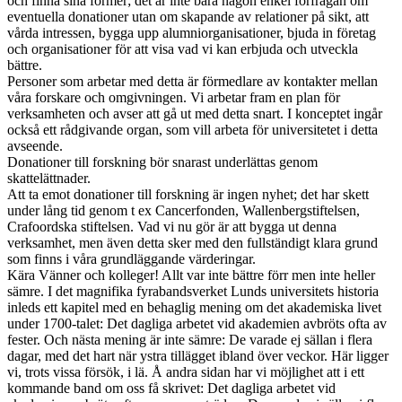
och finna sina former; det är inte bara någon enkel förfrågan om
eventuella donationer utan om skapande av relationer på sikt, att
vårda intressen, bygga upp alumniorganisationer, bjuda in företag
och organisationer för att visa vad vi kan erbjuda och utveckla
bättre.
Personer som arbetar med detta är förmedlare av kontakter mellan
våra forskare och omgivningen. Vi arbetar fram en plan för
verksamheten och avser att gå ut med detta snart. I konceptet ingår
också ett rådgivande organ, som vill arbeta för universitetet i detta
avseende.
Donationer till forskning bör snarast underlättas genom
skattelättnader.
Att ta emot donationer till forskning är ingen nyhet; det har skett
under lång tid genom t ex Cancerfonden, Wallenbergstiftelsen,
Crafoordska stiftelsen. Vad vi nu gör är att bygga ut denna
verksamhet, men även detta sker med den fullständigt klara grund
som finns i våra grundläggande värderingar.
Kära Vänner och kolleger! Allt var inte bättre förr men inte heller
sämre. I det magnifika fyrabandsverket Lunds universitets historia
inleds ett kapitel med en behaglig mening om det akademiska livet
under 1700-talet: Det dagliga arbetet vid akademien avbröts ofta av
fester. Och nästa mening är inte sämre: De varade ej sällan i flera
dagar, med det hart när ystra tillägget ibland över veckor. Här ligger
vi, trots vissa försök, i lä. Å andra sidan har vi möjlighet att i ett
kommande band om oss få skrivet: Det dagliga arbetet vid