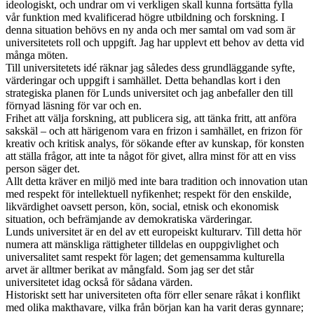
ideologiskt, och undrar om vi verkligen skall kunna fortsätta fylla
vår funktion med kvalificerad högre utbildning och forskning. I
denna situation behövs en ny anda och mer samtal om vad som är
universitetets roll och uppgift. Jag har upplevt ett behov av detta vid
många möten.
Till universitetets idé räknar jag således dess grundläggande syfte,
värderingar och uppgift i samhället. Detta behandlas kort i den
strategiska planen för Lunds universitet och jag anbefaller den till
förnyad läsning för var och en.
Frihet att välja forskning, att publicera sig, att tänka fritt, att anföra
sakskäl – och att härigenom vara en frizon i samhället, en frizon för
kreativ och kritisk analys, för sökande efter av kunskap, för konsten
att ställa frågor, att inte ta något för givet, allra minst för att en viss
person säger det.
Allt detta kräver en miljö med inte bara tradition och innovation utan
med respekt för intellektuell nyfikenhet; respekt för den enskilde,
likvärdighet oavsett person, kön, social, etnisk och ekonomisk
situation, och befrämjande av demokratiska värderingar.
Lunds universitet är en del av ett europeiskt kulturarv. Till detta hör
numera att mänskliga rättigheter tilldelas en ouppgivlighet och
universalitet samt respekt för lagen; det gemensamma kulturella
arvet är alltmer berikat av mångfald. Som jag ser det står
universitetet idag också för sådana värden.
Historiskt sett har universiteten ofta förr eller senare råkat i konflikt
med olika makthavare, vilka från början kan ha varit deras gynnare;