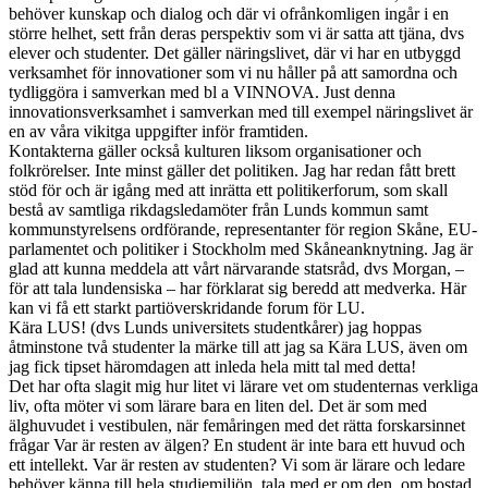
behöver kunskap och dialog och där vi ofrånkomligen ingår i en
större helhet, sett från deras perspektiv som vi är satta att tjäna, dvs
elever och studenter. Det gäller näringslivet, där vi har en utbyggd
verksamhet för innovationer som vi nu håller på att samordna och
tydliggöra i samverkan med bl a VINNOVA. Just denna
innovationsverksamhet i samverkan med till exempel näringslivet är
en av våra vikitga uppgifter inför framtiden.
Kontakterna gäller också kulturen liksom organisationer och
folkrörelser. Inte minst gäller det politiken. Jag har redan fått brett
stöd för och är igång med att inrätta ett politikerforum, som skall
bestå av samtliga rikdagsledamöter från Lunds kommun samt
kommunstyrelsens ordförande, representanter för region Skåne, EU-
parlamentet och politiker i Stockholm med Skåneanknytning. Jag är
glad att kunna meddela att vårt närvarande statsråd, dvs Morgan, –
för att tala lundensiska – har förklarat sig beredd att medverka. Här
kan vi få ett starkt partiöverskridande forum för LU.
Kära LUS! (dvs Lunds universitets studentkårer) jag hoppas
åtminstone två studenter la märke till att jag sa Kära LUS, även om
jag fick tipset häromdagen att inleda hela mitt tal med detta!
Det har ofta slagit mig hur litet vi lärare vet om studenternas verkliga
liv, ofta möter vi som lärare bara en liten del. Det är som med
älghuvudet i vestibulen, när femåringen med det rätta forskarsinnet
frågar Var är resten av älgen? En student är inte bara ett huvud och
ett intellekt. Var är resten av studenten? Vi som är lärare och ledare
behöver känna till hela studiemiljön, tala med er om den, om bostad,