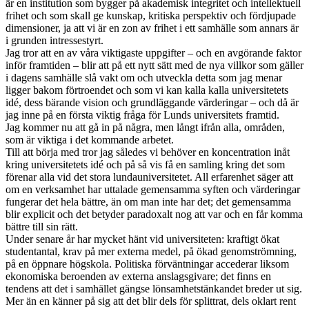
är en institution som bygger på akademisk integritet och intellektuell
frihet och som skall ge kunskap, kritiska perspektiv och fördjupade
dimensioner, ja att vi är en zon av frihet i ett samhälle som annars är
i grunden intressestyrt.
Jag tror att en av våra viktigaste uppgifter – och en avgörande faktor
inför framtiden – blir att på ett nytt sätt med de nya villkor som gäller
i dagens samhälle slå vakt om och utveckla detta som jag menar
ligger bakom förtroendet och som vi kan kalla kalla universitetets
idé, dess bärande vision och grundläggande värderingar – och då är
jag inne på en första viktig fråga för Lunds universitets framtid.
Jag kommer nu att gå in på några, men långt ifrån alla, områden,
som är viktiga i det kommande arbetet.
Till att börja med tror jag således vi behöver en koncentration inåt
kring universitetets idé och på så vis få en samling kring det som
förenar alla vid det stora lundauniversitetet. All erfarenhet säger att
om en verksamhet har uttalade gemensamma syften och värderingar
fungerar det hela bättre, än om man inte har det; det gemensamma
blir explicit och det betyder paradoxalt nog att var och en får komma
bättre till sin rätt.
Under senare år har mycket hänt vid universiteten: kraftigt ökat
studentantal, krav på mer externa medel, på ökad genomströmning,
på en öppnare högskola. Politiska förväntningar accederar liksom
ekonomiska beroenden av externa anslagsgivare; det finns en
tendens att det i samhället gängse lönsamhetstänkandet breder ut sig.
Mer än en känner på sig att det blir dels för splittrat, dels oklart rent