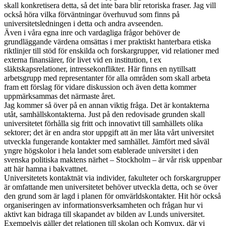
skall konkretisera detta, så det inte bara blir retoriska fraser. Jag vill
också höra vilka förväntningar överhuvud som finns på
universitetsledningen i detta och andra avseenden.
Även i våra egna inre och vardagliga frågor behöver de
grundläggande värdena omsättas i mer praktiskt hanterbara etiska
riktlinjer till stöd för enskilda och forskargrupper, vid relationer med
externa finansiärer, för livet vid en institution, t ex
släktskapsrelationer, intressekonflikter. Här finns en nytillsatt
arbetsgrupp med representanter för alla områden som skall arbeta
fram ett förslag för vidare diskussion och även detta kommer
uppmärksammas det närmaste året.
Jag kommer så över på en annan viktig fråga. Det är kontakterna
utåt, samhällskontakterna. Just på den redovisade grunden skall
universitetet förhålla sig fritt och innovativt till samhällets olika
sektorer; det är en andra stor uppgift att än mer låta vårt universitet
utveckla fungerande kontakter med samhället. Jämfört med såväl
yngre högskolor i hela landet som etablerade universitet i den
svenska politiska maktens närhet – Stockholm – är vår risk uppenbar
att här hamna i bakvattnet.
Universitetets kontaktnät via individer, fakulteter och forskargrupper
är omfattande men universitetet behöver utveckla detta, och se över
den grund som är lagd i planen för omvärldskontakter. Hit hör också
organiseringen av informationsverksamheten och frågan hur vi
aktivt kan bidraga till skapandet av bilden av Lunds universitet.
Exempelvis gäller det relationen till skolan och Komvux, där vi