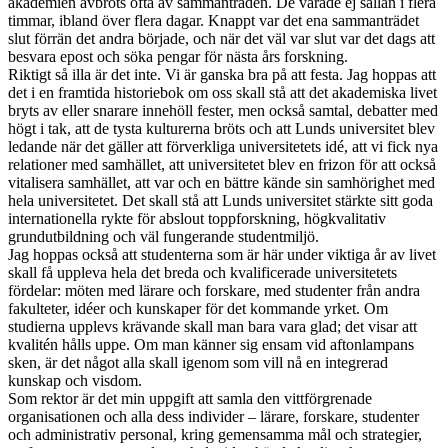
akademien avbröts ofta av sammanträden. De varade ej sällan i flera
timmar, ibland över flera dagar. Knappt var det ena sammanträdet
slut förrän det andra började, och när det väl var slut var det dags att
besvara epost och söka pengar för nästa års forskning.
Riktigt så illa är det inte. Vi är ganska bra på att festa. Jag hoppas att
det i en framtida historiebok om oss skall stå att det akademiska livet
bryts av eller snarare innehöll fester, men också samtal, debatter med
högt i tak, att de tysta kulturerna bröts och att Lunds universitet blev
ledande när det gäller att förverkliga universitetets idé, att vi fick nya
relationer med samhället, att universitetet blev en frizon för att också
vitalisera samhället, att var och en bättre kände sin samhörighet med
hela universitetet. Det skall stå att Lunds universitet stärkte sitt goda
internationella rykte för abslout toppforskning, högkvalitativ
grundutbildning och väl fungerande studentmiljö.
Jag hoppas också att studenterna som är här under viktiga år av livet
skall få uppleva hela det breda och kvalificerade universitetets
fördelar: möten med lärare och forskare, med studenter från andra
fakulteter, idéer och kunskaper för det kommande yrket. Om
studierna upplevs krävande skall man bara vara glad; det visar att
kvalitén hålls uppe. Om man känner sig ensam vid aftonlampans
sken, är det något alla skall igenom som vill nå en integrerad
kunskap och visdom.
Som rektor är det min uppgift att samla den vittförgrenade
organisationen och alla dess individer – lärare, forskare, studenter
och administrativ personal, kring gemensamma mål och strategier,