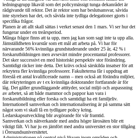
ledningsgrupp likaväl som det policymässigt tunga dekanrådet är
rådgivande till rektor. Det är rektor som har beslutsansvar, såvida
inte styrelsen har det, och såvida inte tydliga delegationer gjorts i
specifika frågor.
Planen är att allt skall sättas i verket senast den 1 mars. Vi ser hur det
fungerar under en treårsperiod.
Många frågor finns att ta upp, men jag kan som sagt inte ta upp alla.
Jämställdheten kvarstår som ett mål att arbeta på. Vi har för
närvarande 56% kvinnliga grundstuderande under 25 år, 42 % i
forskarutbildningen men avsevärt mindre procentantal professorer.
Det sker successivt en med historiskt perspektiv stor förändring.
Samtidigt räcker inte detta. Det krävs också särskilda insatser för att
rekrytera fler kvinnliga professorer. Fakulteterna får i uppdrag att
föreslå ett antal kvalificerade namn – men också att förändra miljöer,
där rekryteringen av t ex kvinnliga doktorander fortfarande är för
låg. Det gäller grundläggande attityder, social miljö och anpassning
av arbetet, så att både mammor och pappor kan vara i
forskarutbildning eller forska och samtidigt ha ett familjeliv.
Internationell samverkan och internationalisering är på samma sätt
något som vi skall få en tydligare policy kring.
Ledarskapsutveckling blir avgörande för vår framtid.
Samverkan och nätverkande med andra högre lärosäten blir ett
viktigt fält. Vi har ju en jämfört med andra universitet en stor tillgång
i Öresundsuniversitetet.
Administrationen på central nivå liksom inom områden och