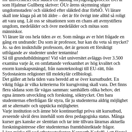
som Hjalmar Gullberg skriver: ÓUr årens skymning stiger
ungdomsstaden/ och släktled efter släktled drar förbiÓ. Vi lärare
skall inte klaga på att bli äldre – det är för övrigt inte alltid så roligt
att vara ung. Låt oss se situationen som en chans att avmystifiera
ungdom, medelålder och övre medelålder och mötas som
människor.
Vi lärare lär oss hela tiden av er. Som många av er hört frågade en
gång en undrande: Du som är professor, hur kan du veta så mycket?
Jo. sa den insiktsfulle professorn, det är genom ett försiktigt
utfrågande av studenter under tentamina!
Så till grundutbildningen! Vid vårt universitet avläggs över 3.500
examina varje år, en omfattande verksamhet av hög kvalitet och
enorm kunskapsmängd, från nanoteknologi till EU-rätt, från
Sydostasiens religioner till molekylär cellbiologi.
Det gäller att hela tiden vara beredd att se över kursutbudet. En
viktig fråga är vilka kriterierna för kursgivning skall vara. Det finns
flera sådana som får vägas samman: samhällets olika behov, det
egna ämnets utveckling och forskning, söktrycket. Om bara
studenternas efterfrågan får styra, får ju studenterna aldrig möjlighet
att se alternativ och upptäcka möjligheter.
Varje institution och ämne bör kontinuerligt pröva sitt kursutbud,
avseende såväl dess innehåll som dess pedagogiska status. Många
kurser ges kanske av slentrian och tar inte tillvara lärarnas aktuella
forskningsintresse eller studenternas framtidsinriktade frågor.