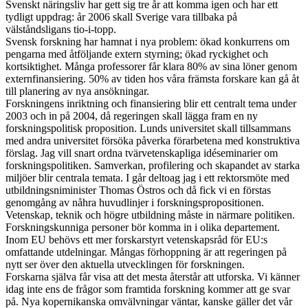
Svenskt näringsliv har gett sig tre år att komma igen och har ett
tydligt uppdrag: år 2006 skall Sverige vara tillbaka på
välståndsligans tio-i-topp.
Svensk forskning har hamnat i nya problem: ökad konkurrens om
pengarna med åtföljande extern styrning; ökad ryckighet och
kortsiktighet. Många professorer får klara 80% av sina löner genom
externfinansiering. 50% av tiden hos våra främsta forskare kan gå åt
till planering av nya ansökningar.
Forskningens inriktning och finansiering blir ett centralt tema under
2003 och in på 2004, då regeringen skall lägga fram en ny
forskningspolitisk proposition. Lunds universitet skall tillsammans
med andra universitet försöka påverka förarbetena med konstruktiva
förslag. Jag vill snart ordna tvärvetenskapliga idéseminarier om
forskningspolitiken. Samverkan, profilering och skapandet av starka
miljöer blir centrala temata. I går deltoag jag i ett rektorsmöte med
utbildningsniminister Thomas Östros och då fick vi en förstas
genomgång av nåhra huvudlinjer i forskningspropositionen.
Vetenskap, teknik och högre utbildning måste in närmare politiken.
Forskningskunniga personer bör komma in i olika departement.
Inom EU behövs ett mer forskarstyrt vetenskapsråd för EU:s
omfattande utdelningar. Mångas förhoppning är att regeringen på
nytt ser över den aktuella utvecklingen för forskningen.
Forskarna själva får visa att det mesta återstår att utforska. Vi känner
idag inte ens de frågor som framtida forskning kommer att ge svar
på. Nya kopernikanska omvälvningar väntar, kanske gäller det vår