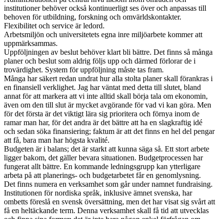
institutioner behöver också kontinuerligt ses över och anpassas till
behoven för utbildning, forskning och omvärldskontakter.
Flexibilitet och service är ledord.
Arbetsmiljön och universitetets egna inre miljöarbete kommer att
uppmärksammas.
Uppföljningen av beslut behöver klart bli bättre. Det finns så många
planer och beslut som aldrig följs upp och därmed förlorar de i
trovärdighet. System för uppföljning måste tas fram.
Många har säkert redan undrat hur alla stolta planer skall förankras i
en finansiell verklighet. Jag har väntat med detta till slutet, bland
annat för att markera att vi inte alltid skall börja tala om ekonomin,
även om den till slut är mycket avgörande för vad vi kan göra. Men
för det första är det viktigt lära sig prioritera och förnya inom de
ramar man har, för det andra är det bättre att ha en slagkraftig idé
och sedan söka finansiering; faktum är att det finns en hel del pengar
att få, bara man har högsta kvalité.
Budgeten är i balans; det är starkt att kunna säga så. Ett stort arbete
ligger bakom, det gäller bevara situationen. Budgetprocessen har
fungerat allt bättre. En kommande ledningsgrupp kan ytterligare
arbeta på att planerings- och budgetarbetet får en genomlysning.
Det finns numera en verksamhet som går under namnet fundraising.
Institutionen för nordiska språk, inklusive ämnet svenska, har
ombetts föreslå en svensk översättning, men det har visat sig svårt att
få en heltäckande term. Denna verksamhet skall få tid att utvecklas