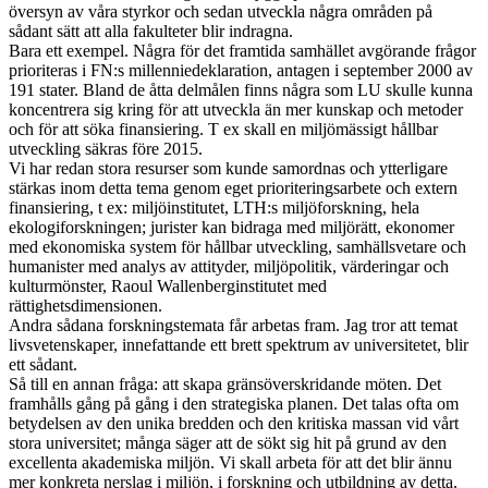
översyn av våra styrkor och sedan utveckla några områden på
sådant sätt att alla fakulteter blir indragna.
Bara ett exempel. Några för det framtida samhället avgörande frågor
prioriteras i FN:s millenniedeklaration, antagen i september 2000 av
191 stater. Bland de åtta delmålen finns några som LU skulle kunna
koncentrera sig kring för att utveckla än mer kunskap och metoder
och för att söka finansiering. T ex skall en miljömässigt hållbar
utveckling säkras före 2015.
Vi har redan stora resurser som kunde samordnas och ytterligare
stärkas inom detta tema genom eget prioriteringsarbete och extern
finansiering, t ex: miljöinstitutet, LTH:s miljöforskning, hela
ekologiforskningen; jurister kan bidraga med miljörätt, ekonomer
med ekonomiska system för hållbar utveckling, samhällsvetare och
humanister med analys av attityder, miljöpolitik, värderingar och
kulturmönster, Raoul Wallenberginstitutet med
rättighetsdimensionen.
Andra sådana forskningstemata får arbetas fram. Jag tror att temat
livsvetenskaper, innefattande ett brett spektrum av universitetet, blir
ett sådant.
Så till en annan fråga: att skapa gränsöverskridande möten. Det
framhålls gång på gång i den strategiska planen. Det talas ofta om
betydelsen av den unika bredden och den kritiska massan vid vårt
stora universitet; många säger att de sökt sig hit på grund av den
excellenta akademiska miljön. Vi skall arbeta för att det blir ännu
mer konkreta nerslag i miljön, i forskning och utbildning av detta.