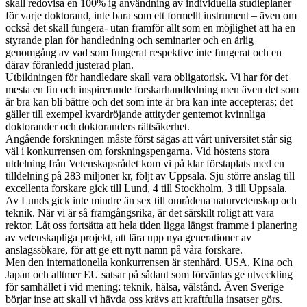
skall redovisa en 100% ig användning av individuella studieplaner
för varje doktorand, inte bara som ett formellt instrument – även om
också det skall fungera- utan framför allt som en möjlighet att ha en
styrande plan för handledning och seminarier och en årlig
genomgång av vad som fungerat respektive inte fungerat och en
därav föranledd justerad plan.
Utbildningen för handledare skall vara obligatorisk. Vi har för det
mesta en fin och inspirerande forskarhandledning men även det som
är bra kan bli bättre och det som inte är bra kan inte accepteras; det
gäller till exempel kvardröjande attityder gentemot kvinnliga
doktorander och doktoranders rättsäkerhet.
Angående forskningen måste först sägas att vårt universitet står sig
väl i konkurrensen om forskningspengarna. Vid höstens stora
utdelning från Vetenskapsrådet kom vi på klar förstaplats med en
tilldelning på 283 miljoner kr, följt av Uppsala. Sju större anslag till
excellenta forskare gick till Lund, 4 till Stockholm, 3 till Uppsala.
Av Lunds gick inte mindre än sex till områdena naturvetenskap och
teknik. När vi är så framgångsrika, är det särskilt roligt att vara
rektor. Låt oss fortsätta att hela tiden ligga längst framme i planering
av vetenskapliga projekt, att lära upp nya generationer av
anslagssökare, för att ge ett nytt namn på våra forskare.
Men den internationella konkurrensen är stenhård. USA, Kina och
Japan och alltmer EU satsar på sådant som förväntas ge utveckling
för samhället i vid mening: teknik, hälsa, välstånd. Även Sverige
börjar inse att skall vi hävda oss krävs att kraftfulla insatser görs.