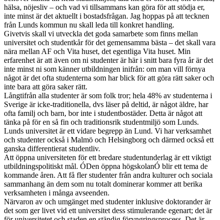
hälsa, nöjesliv – och vad vi tillsammans kan göra för att stödja er,
inte minst är det aktuellt i bostadsfrågan. Jag hoppas på att tecknen
från Lunds kommun nu skall leda till konkret handling.
Givetvis skall vi utveckla det goda samarbete som finns mellan
universitet och studentkår för det gemensamma bästa – det skall vara
nära mellan AF och Vita huset, det egentliga Vita huset. Min
erfarenhet är att även om ni studenter är här i snitt bara fyra år är det
inte minst ni som känner utbildningen inifrån: om man vill förnya
något är det ofta studenterna som har blick för att göra rätt saker och
inte bara att göra saker rätt.
Långtifrån alla studenter är som folk tror; hela 48% av studenterna i
Sverige är icke-traditionella, dvs läser på deltid, är något äldre, har
ofta familj och barn, bor inte i studentbostäder. Detta är något att
tänka på för en så fin och traditionsrik studentmiljö som Lunds.
Lunds universitet är ett vidare begrepp än Lund. Vi har verksamhet
och studenter också i Malmö och Helsingborg och därmed också ett
ganska differentierat studentliv.
Att öppna universiteten för ett bredare studentunderlag är ett viktigt
utbildningspolitiskt mål. ÓDen öppna högskolanÓ blir ett tema de
kommande åren. Att få fler studenter från andra kulturer och sociala
sammanhang än dem som nu totalt dominerar kommer att berika
verksamheten i många avseenden.
Närvaron av och umgänget med studenter inklusive doktorander är
det som ger livet vid ett universitet dess stimulerande egenart; det är
för universitetet och staden en ständig föryngringsprocess. Det är