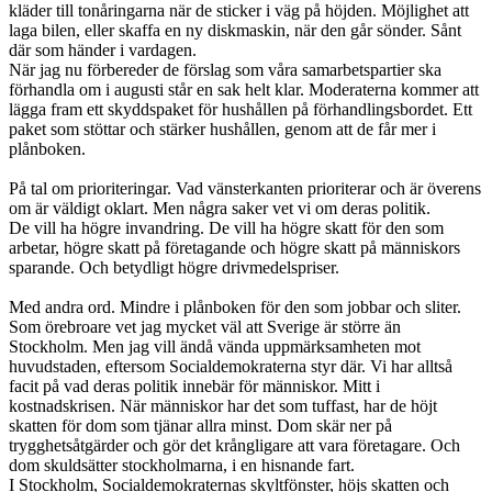
kläder till tonåringarna när de sticker i väg på höjden. Möjlighet att
laga bilen, eller skaffa en ny diskmaskin, när den går sönder. Sånt
där som händer i vardagen.
När jag nu förbereder de förslag som våra samarbetspartier ska
förhandla om i augusti står en sak helt klar. Moderaterna kommer att
lägga fram ett skyddspaket för hushållen på förhandlingsbordet. Ett
paket som stöttar och stärker hushållen, genom att de får mer i
plånboken.
På tal om prioriteringar. Vad vänsterkanten prioriterar och är överens
om är väldigt oklart. Men några saker vet vi om deras politik.
De vill ha högre invandring. De vill ha högre skatt för den som
arbetar, högre skatt på företagande och högre skatt på människors
sparande. Och betydligt högre drivmedelspriser.
Med andra ord. Mindre i plånboken för den som jobbar och sliter.
Som örebroare vet jag mycket väl att Sverige är större än
Stockholm. Men jag vill ändå vända uppmärksamheten mot
huvudstaden, eftersom Socialdemokraterna styr där. Vi har alltså
facit på vad deras politik innebär för människor. Mitt i
kostnadskrisen. När människor har det som tuffast, har de höjt
skatten för dom som tjänar allra minst. Dom skär ner på
trygghetsåtgärder och gör det krångligare att vara företagare. Och
dom skuldsätter stockholmarna, i en hisnande fart.
I Stockholm, Socialdemokraternas skyltfönster, höjs skatten och