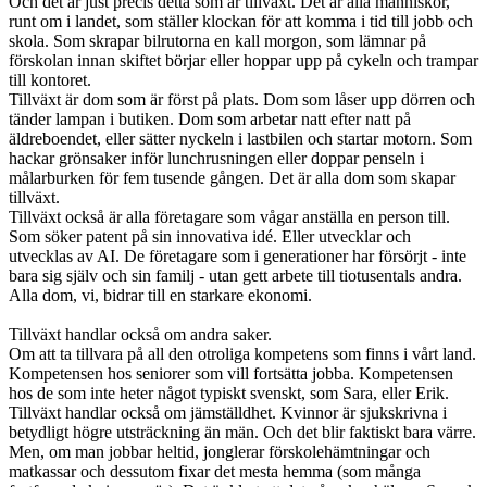
Och det är just precis detta som är tillväxt. Det är alla människor,
runt om i landet, som ställer klockan för att komma i tid till jobb och
skola. Som skrapar bilrutorna en kall morgon, som lämnar på
förskolan innan skiftet börjar eller hoppar upp på cykeln och trampar
till kontoret.
Tillväxt är dom som är först på plats. Dom som låser upp dörren och
tänder lampan i butiken. Dom som arbetar natt efter natt på
äldreboendet, eller sätter nyckeln i lastbilen och startar motorn. Som
hackar grönsaker inför lunchrusningen eller doppar penseln i
målarburken för fem tusende gången. Det är alla dom som skapar
tillväxt.
Tillväxt också är alla företagare som vågar anställa en person till.
Som söker patent på sin innovativa idé. Eller utvecklar och
utvecklas av AI. De företagare som i generationer har försörjt - inte
bara sig själv och sin familj - utan gett arbete till tiotusentals andra.
Alla dom, vi, bidrar till en starkare ekonomi.
Tillväxt handlar också om andra saker.
Om att ta tillvara på all den otroliga kompetens som finns i vårt land.
Kompetensen hos seniorer som vill fortsätta jobba. Kompetensen
hos de som inte heter något typiskt svenskt, som Sara, eller Erik.
Tillväxt handlar också om jämställdhet. Kvinnor är sjukskrivna i
betydligt högre utsträckning än män. Och det blir faktiskt bara värre.
Men, om man jobbar heltid, jonglerar förskolehämtningar och
matkassar och dessutom fixar det mesta hemma (som många