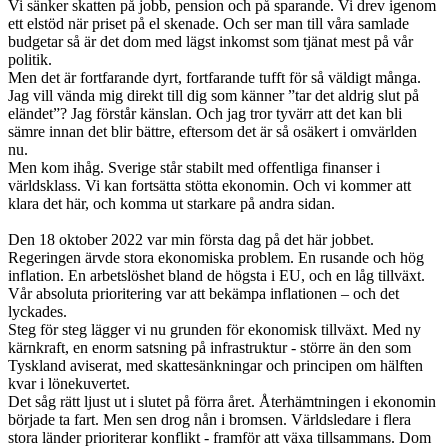
Vi sänker skatten på jobb, pension och på sparande. Vi drev igenom
ett elstöd när priset på el skenade. Och ser man till våra samlade
budgetar så är det dom med lägst inkomst som tjänat mest på vår
politik.
Men det är fortfarande dyrt, fortfarande tufft för så väldigt många.
Jag vill vända mig direkt till dig som känner ”tar det aldrig slut på
eländet”? Jag förstår känslan. Och jag tror tyvärr att det kan bli
sämre innan det blir bättre, eftersom det är så osäkert i omvärlden
nu.
Men kom ihåg. Sverige står stabilt med offentliga finanser i
världsklass. Vi kan fortsätta stötta ekonomin. Och vi kommer att
klara det här, och komma ut starkare på andra sidan.
Den 18 oktober 2022 var min första dag på det här jobbet.
Regeringen ärvde stora ekonomiska problem. En rusande och hög
inflation. En arbetslöshet bland de högsta i EU, och en låg tillväxt.
Vår absoluta prioritering var att bekämpa inflationen – och det
lyckades.
Steg för steg lägger vi nu grunden för ekonomisk tillväxt. Med ny
kärnkraft, en enorm satsning på infrastruktur - större än den som
Tyskland aviserat, med skattesänkningar och principen om hälften
kvar i lönekuvertet.
Det såg rätt ljust ut i slutet på förra året. Återhämtningen i ekonomin
började ta fart. Men sen drog nån i bromsen. Världsledare i flera
stora länder prioriterar konflikt - framför att växa tillsammans. Dom