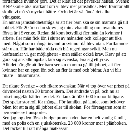
fortfarande kvinnor gör). Det är klart att det påverkar hälsan. Svensk
BNP skulle öka markant om vi blev mer jämställda. Men framför allt
skulle vi må så mycket bättre. Och det är väl ändå det allra
viktigaste.
En annan jämställdhetsfråga är att fler barn ska se sin mamma gå till
jobbet. För 20 år sedan skrev jag min avhandling om invandrares
första år i Sverige. Redan då kom betydligt fler män än kvinnor i
arbete, fler män fick lön i slutet av månaden och kollegor att fika
med. Något som många invandrarkvinnor då blev utan. Fortfarande
står utan. Här har både röda och blå regeringar svikit. Men nu
kraftsamlar vi, ger möjligheter - men ställer också krav. Krav på att
göra sig anställningsbar, lära sig svenska, lära sig ett yrke.
Allt det här gör att fler barn ser sin mamma gå till jobbet, att fler
kvinnor har en egen lön och att fler är med och bidrar. Att vi blir
rikare – tillsammans.
Ett rikare Sverige – och rikare svenskar. När vi tog över var priset på
drivmedel nästan 30 kronor litern. Det ändrade vi på, och nu är
priset ungefär hälften av det. En tank är 500–600 kronor billigare.
Det spelar stor roll för många. För familjen på landet som behöver
bilen för att ta sig till jobbet eller till skolan. För företagaren som är
beroende av transporter.
Sen jag tog den första budgetpromenaden har en helt vanlig familj,
med en polis och en sjuksköterska, 23 000 kronor mer i plånboken.
Det räcker till rätt många matkassar.