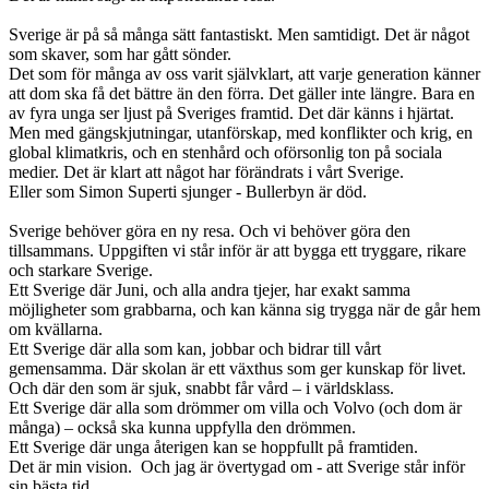
Sverige är på så många sätt fantastiskt. Men samtidigt. Det är något
som skaver, som har gått sönder.
Det som för många av oss varit självklart, att varje generation känner
att dom ska få det bättre än den förra. Det gäller inte längre. Bara en
av fyra unga ser ljust på Sveriges framtid. Det där känns i hjärtat.
Men med gängskjutningar, utanförskap, med konflikter och krig, en
global klimatkris, och en stenhård och oförsonlig ton på sociala
medier. Det är klart att något har förändrats i vårt Sverige.
Eller som Simon Superti sjunger - Bullerbyn är död.
Sverige behöver göra en ny resa. Och vi behöver göra den
tillsammans. Uppgiften vi står inför är att bygga ett tryggare, rikare
och starkare Sverige.
Ett Sverige där Juni, och alla andra tjejer, har exakt samma
möjligheter som grabbarna, och kan känna sig trygga när de går hem
om kvällarna.
Ett Sverige där alla som kan, jobbar och bidrar till vårt
gemensamma. Där skolan är ett växthus som ger kunskap för livet.
Och där den som är sjuk, snabbt får vård – i världsklass.
Ett Sverige där alla som drömmer om villa och Volvo (och dom är
många) – också ska kunna uppfylla den drömmen.
Ett Sverige där unga återigen kan se hoppfullt på framtiden.
Det är min vision. Och jag är övertygad om - att Sverige står inför
sin bästa tid.