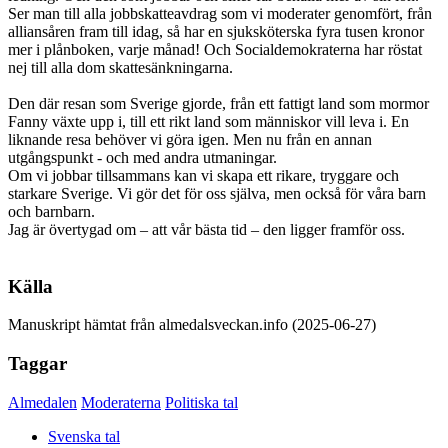
Ser man till alla jobbskatteavdrag som vi moderater genomfört, från
alliansåren fram till idag, så har en sjuksköterska fyra tusen kronor
mer i plånboken, varje månad! Och Socialdemokraterna har röstat
nej till alla dom skattesänkningarna.
Den där resan som Sverige gjorde, från ett fattigt land som mormor
Fanny växte upp i, till ett rikt land som människor vill leva i. En
liknande resa behöver vi göra igen. Men nu från en annan
utgångspunkt - och med andra utmaningar.
Om vi jobbar tillsammans kan vi skapa ett rikare, tryggare och
starkare Sverige. Vi gör det för oss själva, men också för våra barn
och barnbarn.
Jag är övertygad om – att vår bästa tid – den ligger framför oss.
Källa
Manuskript hämtat från almedalsveckan.info (2025-06-27)
Taggar
Almedalen
Moderaterna
Politiska tal
Svenska tal