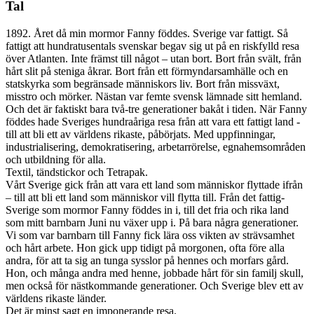
Tal
1892. Året då min mormor Fanny föddes. Sverige var fattigt. Så
fattigt att hundratusentals svenskar begav sig ut på en riskfylld resa
över Atlanten. Inte främst till något – utan bort. Bort från svält, från
hårt slit på steniga åkrar. Bort från ett förmyndarsamhälle och en
statskyrka som begränsade människors liv. Bort från missväxt,
misstro och mörker. Nästan var femte svensk lämnade sitt hemland.
Och det är faktiskt bara två-tre generationer bakåt i tiden. När Fanny
föddes hade Sveriges hundraåriga resa från att vara ett fattigt land -
till att bli ett av världens rikaste, påbörjats. Med uppfinningar,
industrialisering, demokratisering, arbetarrörelse, egnahemsområden
och utbildning för alla.
Textil, tändstickor och Tetrapak.
Vårt Sverige gick från att vara ett land som människor flyttade ifrån
– till att bli ett land som människor vill flytta till. Från det fattig-
Sverige som mormor Fanny föddes in i, till det fria och rika land
som mitt barnbarn Juni nu växer upp i. På bara några generationer.
Vi som var barnbarn till Fanny fick lära oss vikten av strävsamhet
och hårt arbete. Hon gick upp tidigt på morgonen, ofta före alla
andra, för att ta sig an tunga sysslor på hennes och morfars gård.
Hon, och många andra med henne, jobbade hårt för sin familj skull,
men också för nästkommande generationer. Och Sverige blev ett av
världens rikaste länder.
Det är minst sagt en imponerande resa.