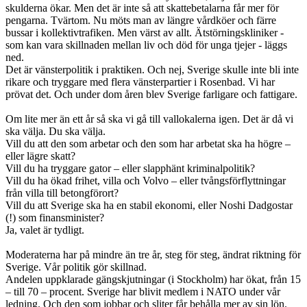
skulderna ökar. Men det är inte så att skattebetalarna får mer för
pengarna. Tvärtom. Nu möts man av längre vårdköer och färre
bussar i kollektivtrafiken. Men värst av allt. Ätstörningskliniker -
som kan vara skillnaden mellan liv och död för unga tjejer - läggs
ned.
Det är vänsterpolitik i praktiken. Och nej, Sverige skulle inte bli inte
rikare och tryggare med flera vänsterpartier i Rosenbad. Vi har
prövat det. Och under dom åren blev Sverige farligare och fattigare.
Om lite mer än ett år så ska vi gå till vallokalerna igen. Det är då vi
ska välja. Du ska välja.
Vill du att den som arbetar och den som har arbetat ska ha högre –
eller lägre skatt?
Vill du ha tryggare gator – eller slapphänt kriminalpolitik?
Vill du ha ökad frihet, villa och Volvo – eller tvångsförflyttningar
från villa till betongförort?
Vill du att Sverige ska ha en stabil ekonomi, eller Noshi Dadgostar
(!) som finansminister?
Ja, valet är tydligt.
Moderaterna har på mindre än tre år, steg för steg, ändrat riktning för
Sverige. Vår politik gör skillnad.
Andelen uppklarade gängskjutningar (i Stockholm) har ökat, från 15
– till 70 – procent. Sverige har blivit medlem i NATO under vår
ledning. Och den som jobbar och sliter får behålla mer av sin lön.