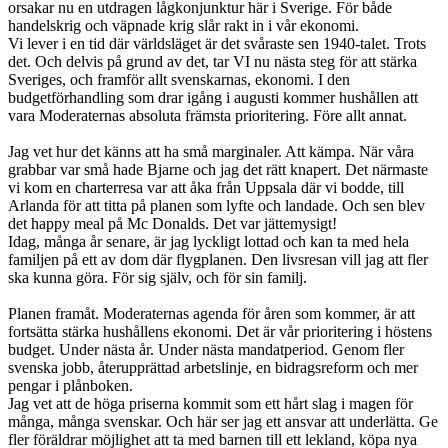
orsakar nu en utdragen lågkonjunktur här i Sverige. För både
handelskrig och väpnade krig slår rakt in i vår ekonomi.
Vi lever i en tid där världsläget är det svåraste sen 1940-talet. Trots
det. Och delvis på grund av det, tar VI nu nästa steg för att stärka
Sveriges, och framför allt svenskarnas, ekonomi. I den
budgetförhandling som drar igång i augusti kommer hushållen att
vara Moderaternas absoluta främsta prioritering. Före allt annat.
Jag vet hur det känns att ha små marginaler. Att kämpa. När våra
grabbar var små hade Bjarne och jag det rätt knapert. Det närmaste
vi kom en charterresa var att åka från Uppsala där vi bodde, till
Arlanda för att titta på planen som lyfte och landade. Och sen blev
det happy meal på Mc Donalds. Det var jättemysigt!
Idag, många år senare, är jag lyckligt lottad och kan ta med hela
familjen på ett av dom där flygplanen. Den livsresan vill jag att fler
ska kunna göra. För sig själv, och för sin familj.
Planen framåt. Moderaternas agenda för åren som kommer, är att
fortsätta stärka hushållens ekonomi. Det är vår prioritering i höstens
budget. Under nästa år. Under nästa mandatperiod. Genom fler
svenska jobb, återupprättad arbetslinje, en bidragsreform och mer
pengar i plånboken.
Jag vet att de höga priserna kommit som ett hårt slag i magen för
många, många svenskar. Och här ser jag ett ansvar att underlätta. Ge
fler föräldrar möjlighet att ta med barnen till ett lekland, köpa nya