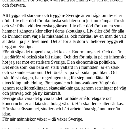
och försvara.
Att bygga ett starkare och tryggare Sverige är en fråga om liv eller
död.. Liv eller död för ukrainska soldater som just nu kämpar för sin
och vår frihet vid den ryska gränsen. Liv eller död för barnen som
hamnar i gängens klor eller i deras skottglugg. Liv eller död för alla
de kvinnor som varje år misshandlas, och mördas, av en man de valt
att dela – ja just livet med. Det är för alla dom vi behöver bygga ett
tryggare Sverige.
För att säga det uppenbara, det kostar. Enormt mycket. Och det är
just därför vi också ska bli rikare. Och det för mig in på ett inhemskt
hot jag ser mot ett starkare Sverige. Den ekonomiska politiken.
Det enda som kan bära en stark välfärd in i framtiden, är en stark
och växande ekonomi. Det förstår vi på vår sida i politiken. Och
från första dagen, har regeringen steg för steg underlättat för
utveckling, utbildning, företagande och innovationer. Vi gör det
genom regelförenklingar, skattesänkningar, genom satsningar på väg
och järnväg och på ny kärnkraft.
Sverige ska vara det givna landet för både småföretagare och
koncernchefer att låta sina bolag växa i. Här ska fler skatter sänkas.
Här ska strävsamhet, studier och hårt arbete löna sig ännu mer än
idag.
För när människor växer – då växer Sverige.