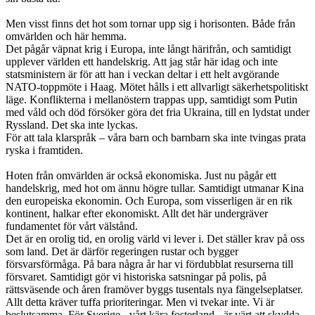
Men visst finns det hot som tornar upp sig i horisonten. Både från
omvärlden och här hemma.
Det pågår väpnat krig i Europa, inte långt härifrån, och samtidigt
upplever världen ett handelskrig. Att jag står här idag och inte
statsministern är för att han i veckan deltar i ett helt avgörande
NATO-toppmöte i Haag. Mötet hålls i ett allvarligt säkerhetspolitiskt
läge. Konflikterna i mellanöstern trappas upp, samtidigt som Putin
med våld och död försöker göra det fria Ukraina, till en lydstat under
Ryssland. Det ska inte lyckas.
För att tala klarspråk – våra barn och barnbarn ska inte tvingas prata
ryska i framtiden.
Hoten från omvärlden är också ekonomiska. Just nu pågår ett
handelskrig, med hot om ännu högre tullar. Samtidigt utmanar Kina
den europeiska ekonomin. Och Europa, som visserligen är en rik
kontinent, halkar efter ekonomiskt. Allt det här undergräver
fundamentet för vårt välstånd.
Det är en orolig tid, en orolig värld vi lever i. Det ställer krav på oss
som land. Det är därför regeringen rustar och bygger
försvarsförmåga. På bara några år har vi fördubblat resurserna till
försvaret. Samtidigt gör vi historiska satsningar på polis, på
rättsväsende och åren framöver byggs tusentals nya fängelseplatser.
Allt detta kräver tuffa prioriteringar. Men vi tvekar inte. Vi är
beslutsamma. För Sverige - vårt kära fosterland - är värt att skydda