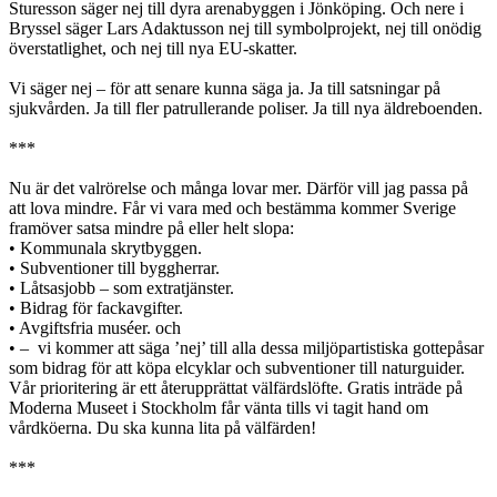
Sturesson säger nej till dyra arenabyggen i Jönköping. Och nere i
Bryssel säger Lars Adaktusson nej till symbolprojekt, nej till onödig
överstatlighet, och nej till nya EU-skatter.
Vi säger nej – för att senare kunna säga ja. Ja till satsningar på
sjukvården. Ja till fler patrullerande poliser. Ja till nya äldreboenden.
***
Nu är det valrörelse och många lovar mer. Därför vill jag passa på
att lova mindre. Får vi vara med och bestämma kommer Sverige
framöver satsa mindre på eller helt slopa:
• Kommunala skrytbyggen.
• Subventioner till byggherrar.
• Låtsasjobb – som extratjänster.
• Bidrag för fackavgifter.
• Avgiftsfria muséer. och
• – vi kommer att säga ’nej’ till alla dessa miljöpartistiska gottepåsar
som bidrag för att köpa elcyklar och subventioner till naturguider.
Vår prioritering är ett återupprättat välfärdslöfte. Gratis inträde på
Moderna Museet i Stockholm får vänta tills vi tagit hand om
vårdköerna. Du ska kunna lita på välfärden!
***