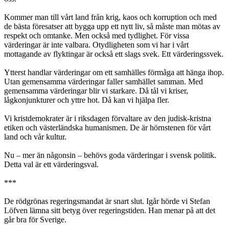
Kommer man till vårt land från krig, kaos och korruption och med
de bästa föresatser att bygga upp ett nytt liv, så måste man mötas av
respekt och omtanke. Men också med tydlighet. För vissa
värderingar är inte valbara. Otydligheten som vi har i vårt
mottagande av flyktingar är också ett slags svek. Ett värderingssvek.
Ytterst handlar värderingar om ett samhälles förmåga att hänga ihop.
Utan gemensamma värderingar faller samhället samman. Med
gemensamma värderingar blir vi starkare. Då tål vi kriser,
lågkonjunkturer och yttre hot. Då kan vi hjälpa fler.
Vi kristdemokrater är i riksdagen förvaltare av den judisk-kristna
etiken och västerländska humanismen. De är hörnstenen för vårt
land och vår kultur.
Nu – mer än någonsin – behövs goda värderingar i svensk politik.
Detta val är ett värderingsval.
***
De rödgrönas regeringsmandat är snart slut. Igår hörde vi Stefan
Löfven lämna sitt betyg över regeringstiden. Han menar på att det
går bra för Sverige.