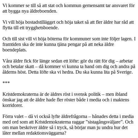
Vi kommer se till så att stat och kommun gemensamt tar ansvaret för
att bygga nya äldreboenden.
Vi vill höja bostadstillägget och höja taket så att fler äldre har råd att
flytta till ett trygghetsboende.
Och till sist vill vi höja böterna för kommuner som inte följer lagen. I
framtiden ska de inte kunna tjäna pengar på att neka äldre
boendeplats.
Våra äldre fick för länge sedan ett löfte: gör du rätt för dig – arbetar
och betalar skatt – då kommer vi kunna ta hand om dig och andra på
ålderns höst. Detta löfte ska vi hedra. Du ska kunna lita på Sverige.
***
Kristdemokraterna är de äldres röst i svensk politik – men ibland
önskar jag att de äldre hade fler röster både i media och i maktens
korridorer.
Förra valet – då vi också lyfte äldrefrågorna – hånades detta i media
med ord som att Kristdemokraterna raggar ”sistagångsväljare”. Och
om man beskriver äldre så i tryck, så börjar man ju undra hur det
låter mellan redaktionsväggarna?