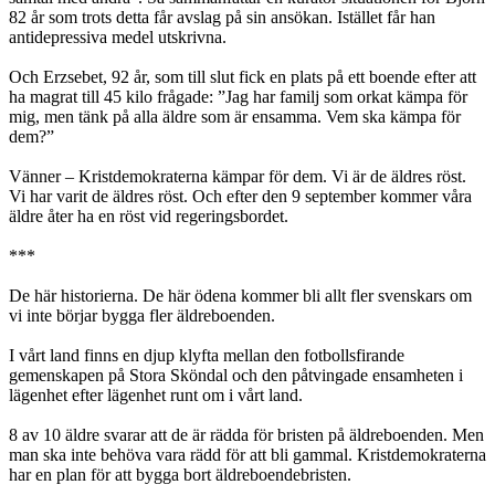
82 år som trots detta får avslag på sin ansökan. Istället får han
antidepressiva medel utskrivna.
Och Erzsebet, 92 år, som till slut fick en plats på ett boende efter att
ha magrat till 45 kilo frågade: ”Jag har familj som orkat kämpa för
mig, men tänk på alla äldre som är ensamma. Vem ska kämpa för
dem?”
Vänner – Kristdemokraterna kämpar för dem. Vi är de äldres röst.
Vi har varit de äldres röst. Och efter den 9 september kommer våra
äldre åter ha en röst vid regeringsbordet.
***
De här historierna. De här ödena kommer bli allt fler svenskars om
vi inte börjar bygga fler äldreboenden.
I vårt land finns en djup klyfta mellan den fotbollsfirande
gemenskapen på Stora Sköndal och den påtvingade ensamheten i
lägenhet efter lägenhet runt om i vårt land.
8 av 10 äldre svarar att de är rädda för bristen på äldreboenden. Men
man ska inte behöva vara rädd för att bli gammal. Kristdemokraterna
har en plan för att bygga bort äldreboendebristen.