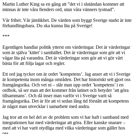
Martin Luther King sa en gång att ”det vi i slutändan kommer att
minnas är inte våra fienders ord, utan våra vänners tystnad”.
Vår frihet. Vår jämlikhet. De värden som byggt Sverige starkt är inte
förhandlingsbara. Du ska kunna lita på Sverige!
***
Egentligen handlar politik ytterst om värderingar. Det är värderingar
som är själva ’kittet’ i samhället. Det är värderingar som gör att vi
vågar lita på varandra. Det är värderingar som gör att vi gör vårt
bästa för att följa lagar och regler.
Ett ord jag tycker om är ordet ’kompetens’. Jag anser att vi i Sverige
är kompetenta inom många områden. Det har historiskt sett gjort oss
framgångsrika. Och vet ni – slår man upp ordet ’kompetens’ i en
ordbok, så ser man att det kommer från latinet och betyder ’att göra
tillsammans’. Och då inser man varför vi i Sverige varit så
framgångsrika. Det är för att vi sedan lång tid förstått att kompetens
är något man utvecklar i samarbete med andra.
Jag tror att en hel del av de problem som vi har haft i samband med
integrationen har med värderingar att göra. Eller kanske snarare –
med att vi har varit otydliga med vilka värderingar som gäller hos
oss.