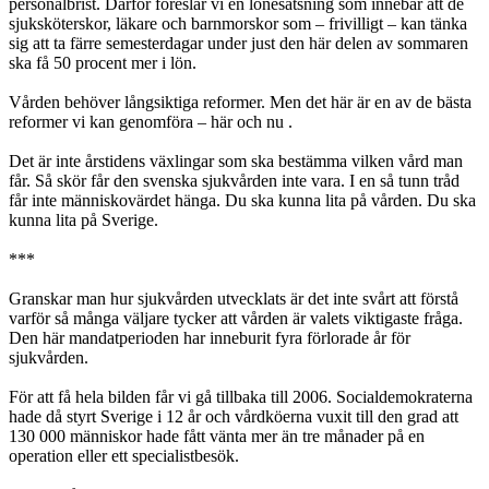
personalbrist. Därför föreslår vi en lönesatsning som innebär att de
sjuksköterskor, läkare och barnmorskor som – frivilligt – kan tänka
sig att ta färre semesterdagar under just den här delen av sommaren
ska få 50 procent mer i lön.
Vården behöver långsiktiga reformer. Men det här är en av de bästa
reformer vi kan genomföra – här och nu .
Det är inte årstidens växlingar som ska bestämma vilken vård man
får. Så skör får den svenska sjukvården inte vara. I en så tunn tråd
får inte människovärdet hänga. Du ska kunna lita på vården. Du ska
kunna lita på Sverige.
***
Granskar man hur sjukvården utvecklats är det inte svårt att förstå
varför så många väljare tycker att vården är valets viktigaste fråga.
Den här mandatperioden har inneburit fyra förlorade år för
sjukvården.
För att få hela bilden får vi gå tillbaka till 2006. Socialdemokraterna
hade då styrt Sverige i 12 år och vårdköerna vuxit till den grad att
130 000 människor hade fått vänta mer än tre månader på en
operation eller ett specialistbesök.