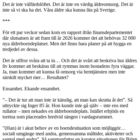
Det är inte välfärdslöftet. Det är inte en värdig äldreomsorg. Det är
inte så vi ska ha det. Våra äldre ska kunna lita på Sverige.
***
För ett par veckor sedan kom en rapport ifrån finansdepartementet
där slutsatsen är att fram till år 2026 kommer det att behövas 32 000
nya äldreboendeplatser. Men det finns bara planer på att bygga en
tredjedel av dessa.
Det är siffror svåra att ta in… Och det är svårt att beskriva hur äldres
liv kommer att beskäras till att rymmas inom bostadens fyra väggar.
Ja, man kommer att kunna få omsorg via hemtjänsten men inte
särskilt mycket mer… Resultatet?
Ensamhet. Ekande ensamhet.
”– Det är tur att man inte är känslig, att man kan skratta åt det”. Så
uttryckte sig Inger 85 år. Hon kunde inte gå själv – inte ens med
rullator – men nekades en äldreboendeplats. Istället erbjöds en
torrtoa som placerades bredvid sängen i vardagsrummet.
”(Han) är i akut behov av en boendesituation som möjliggör…
socialt umgänge med andra, gemensamma måltider, aktiviteter och
samtal med andra”. Så sammanfattar en kurator situationen för Björn