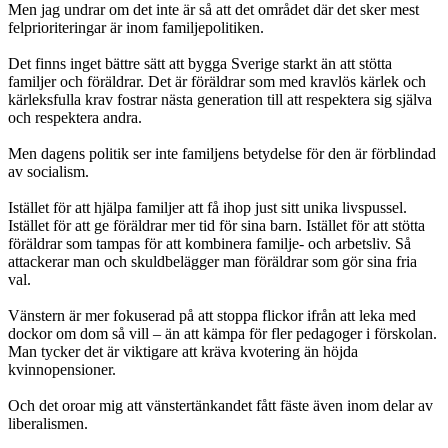
Men jag undrar om det inte är så att det området där det sker mest
felprioriteringar är inom familjepolitiken.
Det finns inget bättre sätt att bygga Sverige starkt än att stötta
familjer och föräldrar. Det är föräldrar som med kravlös kärlek och
kärleksfulla krav fostrar nästa generation till att respektera sig själva
och respektera andra.
Men dagens politik ser inte familjens betydelse för den är förblindad
av socialism.
Istället för att hjälpa familjer att få ihop just sitt unika livspussel.
Istället för att ge föräldrar mer tid för sina barn. Istället för att stötta
föräldrar som tampas för att kombinera familje- och arbetsliv. Så
attackerar man och skuldbelägger man föräldrar som gör sina fria
val.
Vänstern är mer fokuserad på att stoppa flickor ifrån att leka med
dockor om dom så vill – än att kämpa för fler pedagoger i förskolan.
Man tycker det är viktigare att kräva kvotering än höjda
kvinnopensioner.
Och det oroar mig att vänstertänkandet fått fäste även inom delar av
liberalismen.