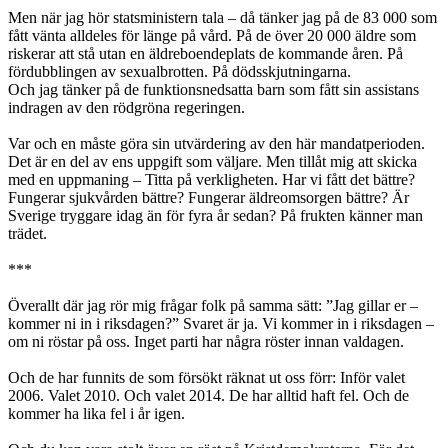
Men när jag hör statsministern tala – då tänker jag på de 83 000 som
fått vänta alldeles för länge på vård. På de över 20 000 äldre som
riskerar att stå utan en äldreboendeplats de kommande åren. På
fördubblingen av sexualbrotten. På dödsskjutningarna.
Och jag tänker på de funktionsnedsatta barn som fått sin assistans
indragen av den rödgröna regeringen.
Var och en måste göra sin utvärdering av den här mandatperioden.
Det är en del av ens uppgift som väljare. Men tillåt mig att skicka
med en uppmaning – Titta på verkligheten. Har vi fått det bättre?
Fungerar sjukvården bättre? Fungerar äldreomsorgen bättre? Är
Sverige tryggare idag än för fyra år sedan? På frukten känner man
trädet.
***
Överallt där jag rör mig frågar folk på samma sätt: ”Jag gillar er –
kommer ni in i riksdagen?” Svaret är ja. Vi kommer in i riksdagen –
om ni röstar på oss. Inget parti har några röster innan valdagen.
Och de har funnits de som försökt räknat ut oss förr: Inför valet
2006. Valet 2010. Och valet 2014. De har alltid haft fel. Och de
kommer ha lika fel i år igen.