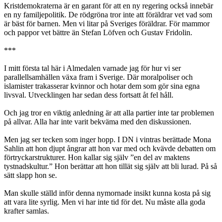
Kristdemokraterna är en garant för att en ny regering också innebär
en ny familjepolitik. De rödgröna tror inte att föräldrar vet vad som
är bäst för barnen. Men vi litar på Sveriges föräldrar. För mammor
och pappor vet bättre än Stefan Löfven och Gustav Fridolin.
***
I mitt första tal här i Almedalen varnade jag för hur vi ser
parallellsamhällen växa fram i Sverige. Där moralpoliser och
islamister trakasserar kvinnor och hotar dem som gör sina egna
livsval. Utvecklingen har sedan dess fortsatt åt fel håll.
Och jag tror en viktig anledning är att alla partier inte tar problemen
på allvar. Alla har inte varit bekväma med den diskussionen.
Men jag ser tecken som inger hopp. I DN i vintras berättade Mona
Sahlin att hon djupt ångrar att hon var med och kvävde debatten om
förtryckarstrukturer. Hon kallar sig själv ”en del av maktens
tystnadskultur.” Hon berättar att hon tillät sig själv att bli lurad. På så
sätt slapp hon se.
Man skulle ställd inför denna nymornade insikt kunna kosta på sig
att vara lite syrlig. Men vi har inte tid för det. Nu måste alla goda
krafter samlas.