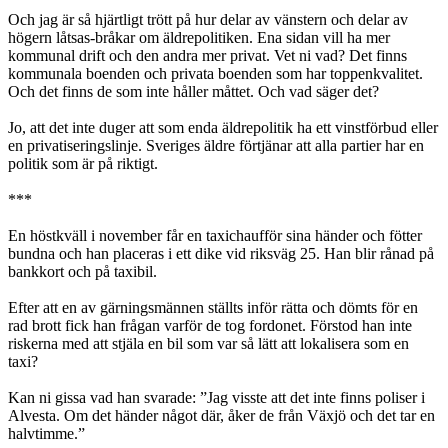
Och jag är så hjärtligt trött på hur delar av vänstern och delar av
högern låtsas-bråkar om äldrepolitiken. Ena sidan vill ha mer
kommunal drift och den andra mer privat. Vet ni vad? Det finns
kommunala boenden och privata boenden som har toppenkvalitet.
Och det finns de som inte håller måttet. Och vad säger det?
Jo, att det inte duger att som enda äldrepolitik ha ett vinstförbud eller
en privatiseringslinje. Sveriges äldre förtjänar att alla partier har en
politik som är på riktigt.
***
En höstkväll i november får en taxichaufför sina händer och fötter
bundna och han placeras i ett dike vid riksväg 25. Han blir rånad på
bankkort och på taxibil.
Efter att en av gärningsmännen ställts inför rätta och dömts för en
rad brott fick han frågan varför de tog fordonet. Förstod han inte
riskerna med att stjäla en bil som var så lätt att lokalisera som en
taxi?
Kan ni gissa vad han svarade: ”Jag visste att det inte finns poliser i
Alvesta. Om det händer något där, åker de från Växjö och det tar en
halvtimme.”