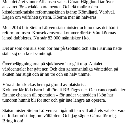
Men det året vinner Alliansen valet. Göran Hägglund tar över
ansvaret för socialdepartementet. Och då mullrar den
kristdemokratiska reformmaskinen igång: Kömiljard. Vårdval.
Lagen om valfrihetssystem. Köerna mer än halveras.
Men 2014 blir Stefan Löfven statsminister och nu dras det hårt i
reformbromsen. Konsekvenserna kommer direkt: Vårdköernas
längd dubbleras. Nu står 83 000 människor i kö.
Det är som om alla som bor här på Gotland och alla i Kiruna hade
ställt sig och köat samtidigt.
Överbeläggningarna på sjukhusen har gått upp. Antalet
vårdcentraler har gått ner. Och den genomsnittliga väntetiden på
akuten har stigit och är nu tre och en halv timme.
Våra äldre skickas hem på grund av platsbrist.
Kvinnor får föda barn i bil för att BB läggs ner. Och cancerpatienter
får inte chansen till operation – för under väntetiden i kön har
tumören hunnit bli för stor och går inte längre att operera.
Statsminister Stefan Löfven sa i igår att han vill att årets val ska vara
en folkomröstning om välfärden. Och jag säger: Gärna för mig.
Bring it on!