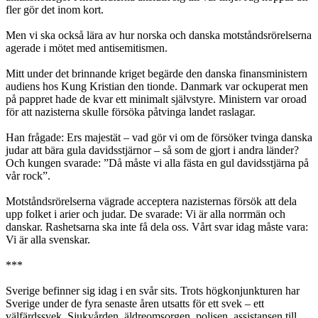
fler gör det inom kort.
Men vi ska också lära av hur norska och danska motståndsrörelserna
agerade i mötet med antisemitismen.
Mitt under det brinnande kriget begärde den danska finansministern
audiens hos Kung Kristian den tionde. Danmark var ockuperat men
på pappret hade de kvar ett minimalt självstyre. Ministern var oroad
för att nazisterna skulle försöka påtvinga landet raslagar.
Han frågade: Ers majestät – vad gör vi om de försöker tvinga danska
judar att bära gula davidsstjärnor – så som de gjort i andra länder?
Och kungen svarade: ”Då måste vi alla fästa en gul davidsstjärna på
vår rock”.
Motståndsrörelserna vägrade acceptera nazisternas försök att dela
upp folket i arier och judar. De svarade: Vi är alla norrmän och
danskar. Rashetsarna ska inte få dela oss. Vårt svar idag måste vara:
Vi är alla svenskar.
***
Sverige befinner sig idag i en svår sits. Trots högkonjunkturen har
Sverige under de fyra senaste åren utsatts för ett svek – ett
välfärdssvek. Sjukvården, äldreomsorgen, polisen, assistansen till