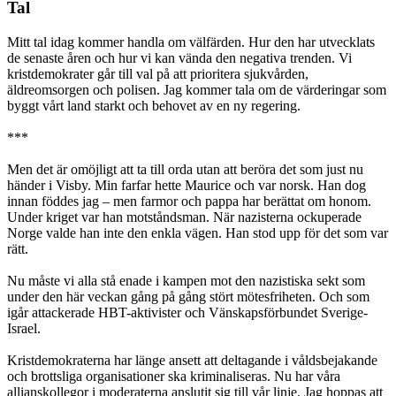
Tal
Mitt tal idag kommer handla om välfärden. Hur den har utvecklats
de senaste åren och hur vi kan vända den negativa trenden. Vi
kristdemokrater går till val på att prioritera sjukvården,
äldreomsorgen och polisen. Jag kommer tala om de värderingar som
byggt vårt land starkt och behovet av en ny regering.
***
Men det är omöjligt att ta till orda utan att beröra det som just nu
händer i Visby. Min farfar hette Maurice och var norsk. Han dog
innan föddes jag – men farmor och pappa har berättat om honom.
Under kriget var han motståndsman. När nazisterna ockuperade
Norge valde han inte den enkla vägen. Han stod upp för det som var
rätt.
Nu måste vi alla stå enade i kampen mot den nazistiska sekt som
under den här veckan gång på gång stört mötesfriheten. Och som
igår attackerade HBT-aktivister och Vänskapsförbundet Sverige-
Israel.
Kristdemokraterna har länge ansett att deltagande i våldsbejakande
och brottsliga organisationer ska kriminaliseras. Nu har våra
allianskollegor i moderaterna anslutit sig till vår linje. Jag hoppas att