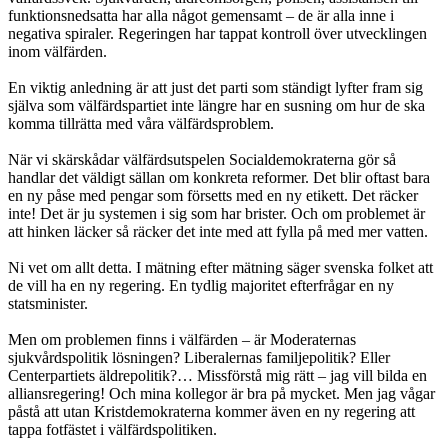
funktionsnedsatta har alla något gemensamt – de är alla inne i
negativa spiraler. Regeringen har tappat kontroll över utvecklingen
inom välfärden.
En viktig anledning är att just det parti som ständigt lyfter fram sig
själva som välfärdspartiet inte längre har en susning om hur de ska
komma tillrätta med våra välfärdsproblem.
När vi skärskådar välfärdsutspelen Socialdemokraterna gör så
handlar det väldigt sällan om konkreta reformer. Det blir oftast bara
en ny påse med pengar som försetts med en ny etikett. Det räcker
inte! Det är ju systemen i sig som har brister. Och om problemet är
att hinken läcker så räcker det inte med att fylla på med mer vatten.
Ni vet om allt detta. I mätning efter mätning säger svenska folket att
de vill ha en ny regering. En tydlig majoritet efterfrågar en ny
statsminister.
Men om problemen finns i välfärden – är Moderaternas
sjukvårdspolitik lösningen? Liberalernas familjepolitik? Eller
Centerpartiets äldrepolitik?… Missförstå mig rätt – jag vill bilda en
alliansregering! Och mina kollegor är bra på mycket. Men jag vågar
påstå att utan Kristdemokraterna kommer även en ny regering att
tappa fotfästet i välfärdspolitiken.