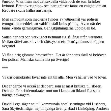
#metoo. Vi sa ifrån mot det sexuella våldet och de som kränker
kvinnor. Brett över grupp- och partigränser fanns en enighet om att
förövare skulle hållas ansvariga.
Men samtidigt som medierna fylldes av vittnesmål var polisen
tvungna att meddela att våldtäktsfall lades på hög. Även när det
fanns kända gärningsmän. Gängskjutningarna upptog all tid.
Sällan har ord och verklighet befunnit sig så långt ifrån varandra.
Mellan rättvisans krav och rättssystemets förmåga fanns en öppen
avgrund.
Vi får aldrig glömma brottsoffren. Det är för deras skull vi behöver
fler poliser. Man ska kunna lita på Sverige!
***
Vi kristdemokrater lovar inte allt till alla. Men vi håller vad vi lovar.
Det är därför vi också är det parti som är mest kritiska till slöseri.
Och det får kristdemokrater runt om i landet att ibland låta som
tråkiga nej-sägare.
David Lega säger nej till kommunala hotellsatsningar vid Liseberg.
Sara Skyttedal säger nej till lyxiga äventyrsbad i Linköping. Andreas