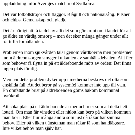
uppladdning inför Sveriges match mot Sydkorea.
Det var fotbollströjor och flaggor. Blågult och nationalsång. Pilsner
och chips. Gemenskap och glädje.
Det är härligt att få ta del av allt det som görs runt om i landet för att
ge äldre en värdig omsorg – men det sker många gånger under allt
för tuffa förhållanden.
Problemen inom sjukvården talar genom vårdköerna men problemen
inom äldreomsorgen smyger i utkanten av samhällsdebatten. Allt fler
som behöver få flytta in på ett äldreboende möts av orden: Det finns
ingen plats för dig.
Men när detta problem dyker upp i medierna beskrivs det ofta som
enskilda fall. Att det beror på systemfel kommer inte upp till ytan.
En omfattande brist på äldreboenden göms bakom kommunal
byråkrati.
Att söka plats på ett äldreboende är mer och mer som att delta i ett
lotteri. Om man får vinstlott eller nitlott kan bero på vilken kommun
man bor i. Eller hur många andra som just då råkar har samma
behov. Eller på vilken tjänsteman man råkar få som handläggare.
Inte vilket behov man själv har.