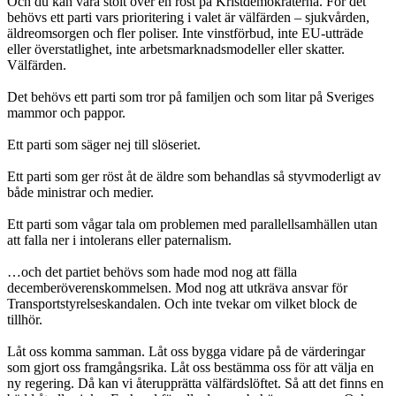
Och du kan vara stolt över en röst på Kristdemokraterna. För det
behövs ett parti vars prioritering i valet är välfärden – sjukvården,
äldreomsorgen och fler poliser. Inte vinstförbud, inte EU-utträde
eller överstatlighet, inte arbetsmarknadsmodeller eller skatter.
Välfärden.
Det behövs ett parti som tror på familjen och som litar på Sveriges
mammor och pappor.
Ett parti som säger nej till slöseriet.
Ett parti som ger röst åt de äldre som behandlas så styvmoderligt av
både ministrar och medier.
Ett parti som vågar tala om problemen med parallellsamhällen utan
att falla ner i intolerans eller paternalism.
…och det partiet behövs som hade mod nog att fälla
decemberöverenskommelsen. Mod nog att utkräva ansvar för
Transportstyrelseskandalen. Och inte tvekar om vilket block de
tillhör.
Låt oss komma samman. Låt oss bygga vidare på de värderingar
som gjort oss framgångsrika. Låt oss bestämma oss för att välja en
ny regering. Då kan vi återupprätta välfärdslöftet. Så att det finns en