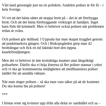
Vårt land genomgår just nu en poliskris. Andelen poliser är för få – i
hela Sverige.
Vi vet att det bästa sättet att stoppa brott på – det är att förebygga
brott. Och att det bästa förebyggande verktyget är familjen. Inget
barn föds till kriminell. Men vi behöver också polisen när problemen
redan är svåra.
Och polisen gör skillnad. I Uppsala har man skapat trygghet genom
att punktmarkera gängen. Och i Biskopsgården grep man 42
brottslingar och fick en tid faktiskt bort den öppna
knarkförsäljningen.
Men det vi behöver är inte kortsiktiga insatser utan långsiktigt
polisarbete. Därför ska vi höja lönerna så fler poliser stannar i yrket
och vi ska ge kommunerna möjligheten att medfinansiera poliser
istället för att anställa väktare.
När man ringer polisen – så ska man vara säker på att de kommer.
Du ska kunna lita på polisen!
***
I höstas reste sig kvinnor upp ifrån alla delar av samhället och sa –