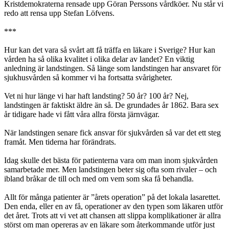
Kristdemokraterna rensade upp Göran Perssons vårdköer. Nu står vi
redo att rensa upp Stefan Löfvens.
***
Hur kan det vara så svårt att få träffa en läkare i Sverige? Hur kan
vården ha så olika kvalitet i olika delar av landet? En viktig
anledning är landstingen. Så länge som landstingen har ansvaret för
sjukhusvården så kommer vi ha fortsatta svårigheter.
Vet ni hur länge vi har haft landsting? 50 år? 100 år? Nej,
landstingen är faktiskt äldre än så. De grundades år 1862. Bara sex
år tidigare hade vi fått våra allra första järnvägar.
När landstingen senare fick ansvar för sjukvården så var det ett steg
framåt. Men tiderna har förändrats.
Idag skulle det bästa för patienterna vara om man inom sjukvården
samarbetade mer. Men landstingen beter sig ofta som rivaler – och
ibland bråkar de till och med om vem som ska få behandla.
Allt för många patienter är ”årets operation” på det lokala lasarettet.
Den enda, eller en av få, operationer av den typen som läkaren utför
det året. Trots att vi vet att chansen att slippa komplikationer är allra
störst om man opereras av en läkare som återkommande utför just