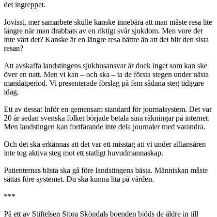
det ingreppet.
Jovisst, mer samarbete skulle kanske innebära att man måste resa lite
längre när man drabbats av en riktigt svår sjukdom. Men vore det
inte värt det? Kanske är en längre resa bättre än att det blir den sista
resan?
Att avskaffa landstingens sjukhusansvar är dock inget som kan ske
över en natt. Men vi kan – och ska – ta de första stegen under nästa
mandatperiod. Vi presenterade förslag på fem sådana steg tidigare
idag.
Ett av dessa: Inför en gemensam standard för journalsystem. Det var
20 år sedan svenska folket började betala sina räkningar på internet.
Men landstingen kan fortfarande inte dela journaler med varandra.
Och det ska erkännas att det var ett misstag att vi under alliansåren
inte tog aktiva steg mot ett statligt huvudmannaskap.
Patienternas bästa ska gå före landstingens bästa. Människan måste
sättas före systemet. Du ska kunna lita på vården.
***
På ett av Stiftelsen Stora Sköndals boenden bjöds de äldre in till