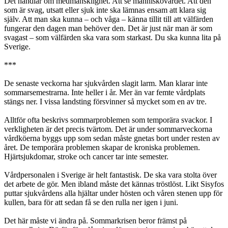
Det handlar om medmänsklighet. Att se människovärdet. Att den
som är svag, utsatt eller sjuk inte ska lämnas ensam att klara sig
själv. Att man ska kunna – och våga – känna tillit till att välfärden
fungerar den dagen man behöver den. Det är just när man är som
svagast – som välfärden ska vara som starkast. Du ska kunna lita på
Sverige.
***
De senaste veckorna har sjukvården slagit larm. Man klarar inte
sommarsemestrarna. Inte heller i år. Mer än var femte vårdplats
stängs ner. I vissa landsting försvinner så mycket som en av tre.
Alltför ofta beskrivs sommarproblemen som temporära svackor. I
verkligheten är det precis tvärtom. Det är under sommarveckorna
vårdköerna byggs upp som sedan måste gnetas bort under resten av
året. De temporära problemen skapar de kroniska problemen.
Hjärtsjukdomar, stroke och cancer tar inte semester.
Vårdpersonalen i Sverige är helt fantastisk. De ska vara stolta över
det arbete de gör. Men ibland måste det kännas tröstlöst. Likt Sisyfos
puttar sjukvårdens alla hjältar under hösten och våren stenen upp för
kullen, bara för att sedan få se den rulla ner igen i juni.
Det här måste vi ändra på. Sommarkrisen beror främst på