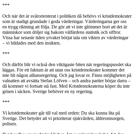
***
Och när det är svårorienterat i politiken då behövs vi kristdemokrater
som är stadigt grundade i goda värderingar. Värderingarna ger oss
en trygg riktning att följa. De gör att vi inte glömmer bort att det är
människor som döljer sig bakom välfärdens statistik och siffror.
Vissa har senaste tiden yrvaket börjat tala om vikten av värderingar
– vi bildades med den insikten.
***
Och därför blir vi också den viktigaste biten när regeringspusslet ska
läggas. För ett faktum är att utan oss kristdemokrater kommer det
inte bli någon alliansregering. Och jag lovar er. Finns möjligheten på
valnatten att avsätta Stefan Löfven – och andra partier börjar darra –
då kommer vi fortsatt stå fast. Med Kristdemokraterna köper du inte
grisen i säcken. Sverige behöver en ny regering.
***
Vi kristdemokrater går till val med orden: Du ska kunna lita på
Sverige. Det betyder att vi prioriterar sjukvården, äldreomsorgen,
polisen.