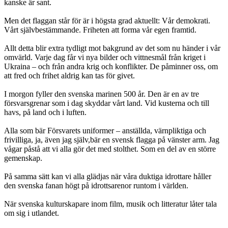
kanske är sant.
Men det flaggan står för är i högsta grad aktuellt: Vår demokrati.
Vårt självbestämmande. Friheten att forma vår egen framtid.
Allt detta blir extra tydligt mot bakgrund av det som nu händer i vår
omvärld. Varje dag får vi nya bilder och vittnesmål från kriget i
Ukraina – och från andra krig och konflikter. De påminner oss, om
att fred och frihet aldrig kan tas för givet.
I morgon fyller den svenska marinen 500 år. Den är en av tre
försvarsgrenar som i dag skyddar vårt land. Vid kusterna och till
havs, på land och i luften.
Alla som bär Försvarets uniformer – anställda, värnpliktiga och
frivilliga, ja, även jag själv,bär en svensk flagga på vänster arm. Jag
vågar påstå att vi alla gör det med stolthet. Som en del av en större
gemenskap.
På samma sätt kan vi alla glädjas när våra duktiga idrottare håller
den svenska fanan högt på idrottsarenor runtom i världen.
När svenska kulturskapare inom film, musik och litteratur låter tala
om sig i utlandet.