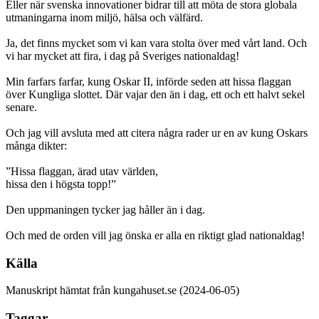
Eller när svenska innovationer bidrar till att möta de stora globala
utmaningarna inom miljö, hälsa och välfärd.
Ja, det finns mycket som vi kan vara stolta över med vårt land. Och
vi har mycket att fira, i dag på Sveriges nationaldag!
Min farfars farfar, kung Oskar II, införde seden att hissa flaggan
över Kungliga slottet. Där vajar den än i dag, ett och ett halvt sekel
senare.
Och jag vill avsluta med att citera några rader ur en av kung Oskars
många dikter:
”Hissa flaggan, ärad utav världen,
hissa den i högsta topp!”
Den uppmaningen tycker jag håller än i dag.
Och med de orden vill jag önska er alla en riktigt glad nationaldag!
Källa
Manuskript hämtat från kungahuset.se (2024-06-05)
Taggar