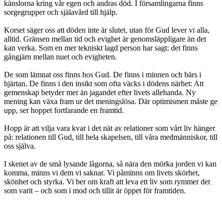
känslorna kring vår egen och andras död. I församlingarna finns
sorgegrupper och själavård till hjälp.
Korset säger oss att döden inte är slutet, utan för Gud lever vi alla,
alltid. Gränsen mellan tid och evighet är genomsläppligare än det
kan verka. Som en mer tekniskt lagd person har sagt: det finns
gångjärn mellan nuet och evigheten.
De som lämnat oss finns hos Gud. De finns i minnen och bärs i
hjärtan. De finns i den insikt som ofta väcks i dödens närhet: Att
gemenskap betyder mer än jagandet efter livets allehanda. Ny
mening kan växa fram ur det meningslösa. Där optimismen måste ge
upp, ser hoppet fortfarande en framtid.
Hopp är att vilja vara kvar i det nät av relationer som vårt liv hänger
på: relationen till Gud, till hela skapelsen, till våra medmänniskor, till
oss själva.
I skenet av de små lysande lågorna, så nära den mörka jorden vi kan
komma, minns vi dem vi saknar. Vi påminns om livets skörhet,
skönhet och styrka. Vi ber om kraft att leva ett liv som rymmer det
som varit – och som i mod och tillit är öppet för framtiden.