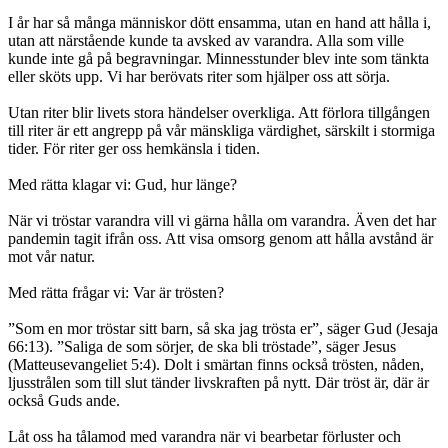
I år har så många människor dött ensamma, utan en hand att hålla i,
utan att närstående kunde ta avsked av varandra. Alla som ville
kunde inte gå på begravningar. Minnesstunder blev inte som tänkta
eller sköts upp. Vi har berövats riter som hjälper oss att sörja.
Utan riter blir livets stora händelser overkliga. Att förlora tillgången
till riter är ett angrepp på vår mänskliga värdighet, särskilt i stormiga
tider. För riter ger oss hemkänsla i tiden.
Med rätta klagar vi: Gud, hur länge?
När vi tröstar varandra vill vi gärna hålla om varandra. Även det har
pandemin tagit ifrån oss. Att visa omsorg genom att hålla avstånd är
mot vår natur.
Med rätta frågar vi: Var är trösten?
”Som en mor tröstar sitt barn, så ska jag trösta er”, säger Gud (Jesaja
66:13). ”Saliga de som sörjer, de ska bli tröstade”, säger Jesus
(Matteusevangeliet 5:4). Dolt i smärtan finns också trösten, nåden,
ljusstrålen som till slut tänder livskraften på nytt. Där tröst är, där är
också Guds ande.
Låt oss ha tålamod med varandra när vi bearbetar förluster och