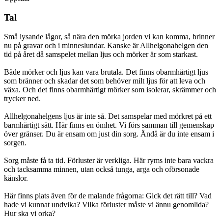
Tal
Små lysande lågor, så nära den mörka jorden vi kan komma, brinner
nu på gravar och i minneslundar. Kanske är Allhelgonahelgen den
tid på året då samspelet mellan ljus och mörker är som starkast.
Både mörker och ljus kan vara brutala. Det finns obarmhärtigt ljus
som bränner och skadar det som behöver milt ljus för att leva och
växa. Och det finns obarmhärtigt mörker som isolerar, skrämmer och
trycker ned.
Allhelgonahelgens ljus är inte så. Det samspelar med mörkret på ett
barmhärtigt sätt. Här finns en ömhet. Vi förs samman till gemenskap
över gränser. Du är ensam om just din sorg. Ändå är du inte ensam i
sorgen.
Sorg måste få ta tid. Förluster är verkliga. Här ryms inte bara vackra
och tacksamma minnen, utan också tunga, arga och oförsonade
känslor.
Här finns plats även för de malande frågorna: Gick det rätt till? Vad
hade vi kunnat undvika? Vilka förluster måste vi ännu genomlida?
Hur ska vi orka?