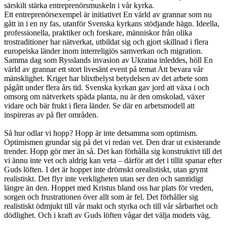
särskilt stärka entreprenörsmuskeln i vår kyrka.
Ett entreprenörsexempel är initiativet En värld av grannar som nu
gått in i en ny fas, utanför Svenska kyrkans stödjande hägn. Ideella,
professionella, praktiker och forskare, människor från olika
trostraditioner har nätverkat, utbildat sig och gjort skillnad i flera
europeiska länder inom interreligiös samverkan och migration.
Samma dag som Rysslands invasion av Ukraina inleddes, höll En
värld av grannar ett stort livesänt event på temat Att bevara vår
mänsklighet. Kriget har blixtbelyst betydelsen av det arbete som
pågått under flera års tid. Svenska kyrkan gav jord att växa i och
omsorg om nätverkets späda planta, nu är den omskolad, växer
vidare och bär frukt i flera länder. Se där en arbetsmodell att
inspireras av på fler områden.
Så hur odlar vi hopp? Hopp är inte detsamma som optimism.
Optimismen grundar sig på det vi redan vet. Den drar ut existerande
trender. Hopp gör mer än så. Det kan förhålla sig konstruktivt till det
vi ännu inte vet och aldrig kan veta – därför att det i tillit spanar efter
Guds löften. I det är hoppet inte drömskt orealistiskt, utan grymt
realistiskt. Det flyr inte verkligheten utan ser den och samtidigt
längre än den. Hoppet med Kristus bland oss har plats för vreden,
sorgen och frustrationen över allt som är fel. Det förhåller sig
realistiskt ödmjukt till vår makt och styrka och till vår sårbarhet och
dödlighet. Och i kraft av Guds löften vågar det välja modets väg.