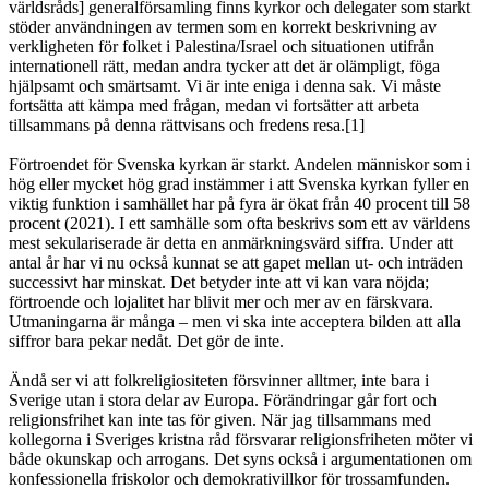
världsråds] generalförsamling finns kyrkor och delegater som starkt
stöder användningen av termen som en korrekt beskrivning av
verkligheten för folket i Palestina/Israel och situationen utifrån
internationell rätt, medan andra tycker att det är olämpligt, föga
hjälpsamt och smärtsamt. Vi är inte eniga i denna sak. Vi måste
fortsätta att kämpa med frågan, medan vi fortsätter att arbeta
tillsammans på denna rättvisans och fredens resa.[1]
Förtroendet för Svenska kyrkan är starkt. Andelen människor som i
hög eller mycket hög grad instämmer i att Svenska kyrkan fyller en
viktig funktion i samhället har på fyra är ökat från 40 procent till 58
procent (2021). I ett samhälle som ofta beskrivs som ett av världens
mest sekulariserade är detta en anmärkningsvärd siffra. Under att
antal år har vi nu också kunnat se att gapet mellan ut- och inträden
successivt har minskat. Det betyder inte att vi kan vara nöjda;
förtroende och lojalitet har blivit mer och mer av en färskvara.
Utmaningarna är många – men vi ska inte acceptera bilden att alla
siffror bara pekar nedåt. Det gör de inte.
Ändå ser vi att folkreligiositeten försvinner alltmer, inte bara i
Sverige utan i stora delar av Europa. Förändringar går fort och
religionsfrihet kan inte tas för given. När jag tillsammans med
kollegorna i Sveriges kristna råd försvarar religionsfriheten möter vi
både okunskap och arrogans. Det syns också i argumentationen om
konfessionella friskolor och demokrativillkor för trossamfunden.