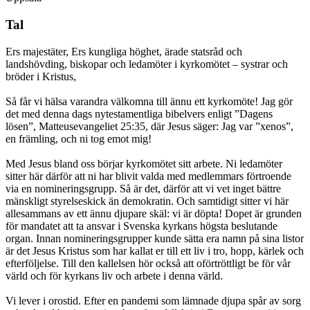
Tal
Ers majestäter, Ers kungliga höghet, ärade statsråd och
landshövding, biskopar och ledamöter i kyrkomötet – systrar och
bröder i Kristus,
Så får vi hälsa varandra välkomna till ännu ett kyrkomöte! Jag gör
det med denna dags nytestamentliga bibelvers enligt ”Dagens
lösen”, Matteusevangeliet 25:35, där Jesus säger: Jag var ”xenos”,
en främling, och ni tog emot mig!
Med Jesus bland oss börjar kyrkomötet sitt arbete. Ni ledamöter
sitter här därför att ni har blivit valda med medlemmars förtroende
via en nomineringsgrupp. Så är det, därför att vi vet inget bättre
mänskligt styrelseskick än demokratin. Och samtidigt sitter vi här
allesammans av ett ännu djupare skäl: vi är döpta! Dopet är grunden
för mandatet att ta ansvar i Svenska kyrkans högsta beslutande
organ. Innan nomineringsgrupper kunde sätta era namn på sina listor
är det Jesus Kristus som har kallat er till ett liv i tro, hopp, kärlek och
efterföljelse. Till den kallelsen hör också att oförtröttligt be för vår
värld och för kyrkans liv och arbete i denna värld.
Vi lever i orostid. Efter en pandemi som lämnade djupa spår av sorg