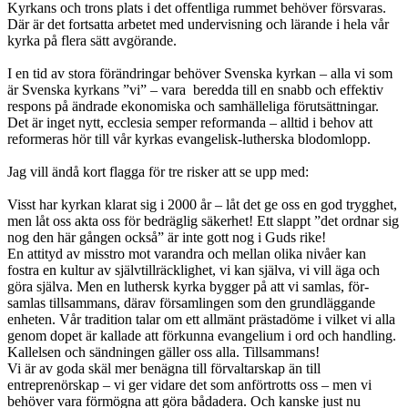
Kyrkans och trons plats i det offentliga rummet behöver försvaras.
Där är det fortsatta arbetet med undervisning och lärande i hela vår
kyrka på flera sätt avgörande.
I en tid av stora förändringar behöver Svenska kyrkan – alla vi som
är Svenska kyrkans ”vi” – vara beredda till en snabb och effektiv
respons på ändrade ekonomiska och samhälleliga förutsättningar.
Det är inget nytt, ecclesia semper reformanda – alltid i behov att
reformeras hör till vår kyrkas evangelisk-lutherska blodomlopp.
Jag vill ändå kort flagga för tre risker att se upp med:
Visst har kyrkan klarat sig i 2000 år – låt det ge oss en god trygghet,
men låt oss akta oss för bedräglig säkerhet! Ett slappt ”det ordnar sig
nog den här gången också” är inte gott nog i Guds rike!
En attityd av misstro mot varandra och mellan olika nivåer kan
fostra en kultur av självtillräcklighet, vi kan själva, vi vill äga och
göra själva. Men en luthersk kyrka bygger på att vi samlas, för-
samlas tillsammans, därav församlingen som den grundläggande
enheten. Vår tradition talar om ett allmänt prästadöme i vilket vi alla
genom dopet är kallade att förkunna evangelium i ord och handling.
Kallelsen och sändningen gäller oss alla. Tillsammans!
Vi är av goda skäl mer benägna till förvaltarskap än till
entreprenörskap – vi ger vidare det som anförtrotts oss – men vi
behöver vara förmögna att göra bådadera. Och kanske just nu