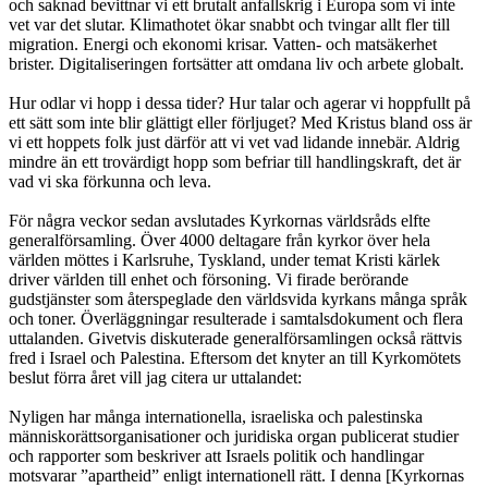
och saknad bevittnar vi ett brutalt anfallskrig i Europa som vi inte
vet var det slutar. Klimathotet ökar snabbt och tvingar allt fler till
migration. Energi och ekonomi krisar. Vatten- och matsäkerhet
brister. Digitaliseringen fortsätter att omdana liv och arbete globalt.
Hur odlar vi hopp i dessa tider? Hur talar och agerar vi hoppfullt på
ett sätt som inte blir glättigt eller förljuget? Med Kristus bland oss är
vi ett hoppets folk just därför att vi vet vad lidande innebär. Aldrig
mindre än ett trovärdigt hopp som befriar till handlingskraft, det är
vad vi ska förkunna och leva.
För några veckor sedan avslutades Kyrkornas världsråds elfte
generalförsamling. Över 4000 deltagare från kyrkor över hela
världen möttes i Karlsruhe, Tyskland, under temat Kristi kärlek
driver världen till enhet och försoning. Vi firade berörande
gudstjänster som återspeglade den världsvida kyrkans många språk
och toner. Överläggningar resulterade i samtalsdokument och flera
uttalanden. Givetvis diskuterade generalförsamlingen också rättvis
fred i Israel och Palestina. Eftersom det knyter an till Kyrkomötets
beslut förra året vill jag citera ur uttalandet:
Nyligen har många internationella, israeliska och palestinska
människorättsorganisationer och juridiska organ publicerat studier
och rapporter som beskriver att Israels politik och handlingar
motsvarar ”apartheid” enligt internationell rätt. I denna [Kyrkornas