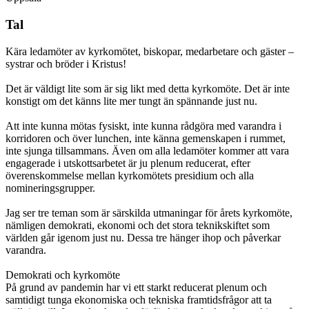
Tal
Kära ledamöter av kyrkomötet, biskopar, medarbetare och gäster –
systrar och bröder i Kristus!
Det är väldigt lite som är sig likt med detta kyrkomöte. Det är inte
konstigt om det känns lite mer tungt än spännande just nu.
Att inte kunna mötas fysiskt, inte kunna rådgöra med varandra i
korridoren och över lunchen, inte känna gemenskapen i rummet,
inte sjunga tillsammans. Även om alla ledamöter kommer att vara
engagerade i utskottsarbetet är ju plenum reducerat, efter
överenskommelse mellan kyrkomötets presidium och alla
nomineringsgrupper.
Jag ser tre teman som är särskilda utmaningar för årets kyrkomöte,
nämligen demokrati, ekonomi och det stora teknikskiftet som
världen går igenom just nu. Dessa tre hänger ihop och påverkar
varandra.
Demokrati och kyrkomöte
På grund av pandemin har vi ett starkt reducerat plenum och
samtidigt tunga ekonomiska och tekniska framtidsfrågor att ta