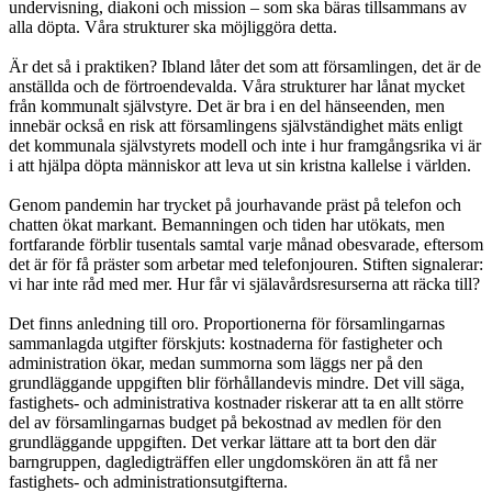
undervisning, diakoni och mission – som ska bäras tillsammans av
alla döpta. Våra strukturer ska möjliggöra detta.
Är det så i praktiken? Ibland låter det som att församlingen, det är de
anställda och de förtroendevalda. Våra strukturer har lånat mycket
från kommunalt självstyre. Det är bra i en del hänseenden, men
innebär också en risk att församlingens självständighet mäts enligt
det kommunala självstyrets modell och inte i hur framgångsrika vi är
i att hjälpa döpta människor att leva ut sin kristna kallelse i världen.
Genom pandemin har trycket på jourhavande präst på telefon och
chatten ökat markant. Bemanningen och tiden har utökats, men
fortfarande förblir tusentals samtal varje månad obesvarade, eftersom
det är för få präster som arbetar med telefonjouren. Stiften signalerar:
vi har inte råd med mer. Hur får vi själavårdsresurserna att räcka till?
Det finns anledning till oro. Proportionerna för församlingarnas
sammanlagda utgifter förskjuts: kostnaderna för fastigheter och
administration ökar, medan summorna som läggs ner på den
grundläggande uppgiften blir förhållandevis mindre. Det vill säga,
fastighets- och administrativa kostnader riskerar att ta en allt större
del av församlingarnas budget på bekostnad av medlen för den
grundläggande uppgiften. Det verkar lättare att ta bort den där
barngruppen, dagledigträffen eller ungdomskören än att få ner
fastighets- och administrationsutgifterna.