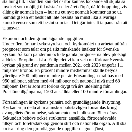
ställning till. I stunden kan det därför kännas lockande att skjuta så
mycket som möjligt till nästa år eller året därpå, då förhoppningsvis
allting är normalt igen – hur nu ett nytt normalt kommer att se ut.
Samtidigt kan ett beslut att inte besluta ha minst lika allvarliga
konsekvenser som ett beslut som tas. Det går inte att ta paus från att
ta ansvar.
Ekonomi och den grundläggande uppgiften
Under flera år har kyrkostyrelsen och kyrkomötet nu arbetat utifrån
prognoser som talar om på sikt minskande intäkter för Svenska
kyrkan. Så kom pandemin och de gamla prognoserna blev plötsligt
alldeles för optimistiska. Enligt det vi kan veta nu förlorar Svenska
kyrkan på grund av pandemin mellan 2021 och 2023 ungefär 1,1
miljarder kronor. En procent mindre medlemmar skulle betyda
ytterligare 200 miljoner mindre per år. Församlingar drabbas med
950 miljoner, stiften med 44 miljoner och nationell nivå med 68
miljoner. Det är som att förlora drygt två års utdelning från
Prästlönetillgångarna, 1500 anställda eller 100 mindre församlingar.
Församlingen är kyrkans primära och grundläggande livsyttring.
Kyrkan är ju detta att människor bokstavligen församlas kring
evangeliets förkunnelse, sakramenten och allt som följer därav.
Sekundärt behövs också strukturer: anställda, förtroendevalda,
tillsyn och företrädarskap genom stift och nationella organ. Allt ska
kretsa kring den grundläggande uppgiften – gudstjänst,