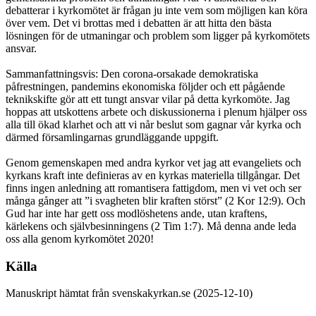
debatterar i kyrkomötet är frågan ju inte vem som möjligen kan köra
över vem. Det vi brottas med i debatten är att hitta den bästa
lösningen för de utmaningar och problem som ligger på kyrkomötets
ansvar.
Sammanfattningsvis: Den corona-orsakade demokratiska
påfrestningen, pandemins ekonomiska följder och ett pågående
teknikskifte gör att ett tungt ansvar vilar på detta kyrkomöte. Jag
hoppas att utskottens arbete och diskussionerna i plenum hjälper oss
alla till ökad klarhet och att vi når beslut som gagnar vår kyrka och
därmed församlingarnas grundläggande uppgift.
Genom gemenskapen med andra kyrkor vet jag att evangeliets och
kyrkans kraft inte definieras av en kyrkas materiella tillgångar. Det
finns ingen anledning att romantisera fattigdom, men vi vet och ser
många gånger att ”i svagheten blir kraften störst” (2 Kor 12:9). Och
Gud har inte har gett oss modlöshetens ande, utan kraftens,
kärlekens och självbesinningens (2 Tim 1:7). Må denna ande leda
oss alla genom kyrkomötet 2020!
Källa
Manuskript hämtat från svenskakyrkan.se (2025-12-10)