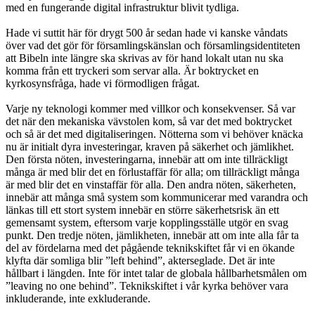
med en fungerande digital infrastruktur blivit tydliga.
Hade vi suttit här för drygt 500 år sedan hade vi kanske våndats
över vad det gör för församlingskänslan och församlingsidentiteten
att Bibeln inte längre ska skrivas av för hand lokalt utan nu ska
komma från ett tryckeri som servar alla. Är boktrycket en
kyrkosynsfråga, hade vi förmodligen frågat.
Varje ny teknologi kommer med villkor och konsekvenser. Så var
det när den mekaniska vävstolen kom, så var det med boktrycket
och så är det med digitaliseringen. Nötterna som vi behöver knäcka
nu är initialt dyra investeringar, kraven på säkerhet och jämlikhet.
Den första nöten, investeringarna, innebär att om inte tillräckligt
många är med blir det en förlustaffär för alla; om tillräckligt många
är med blir det en vinstaffär för alla. Den andra nöten, säkerheten,
innebär att många små system som kommunicerar med varandra och
länkas till ett stort system innebär en större säkerhetsrisk än ett
gemensamt system, eftersom varje kopplingsställe utgör en svag
punkt. Den tredje nöten, jämlikheten, innebär att om inte alla får ta
del av fördelarna med det pågående teknikskiftet får vi en ökande
klyfta där somliga blir ”left behind”, akterseglade. Det är inte
hållbart i längden. Inte för intet talar de globala hållbarhetsmålen om
”leaving no one behind”. Teknikskiftet i vår kyrka behöver vara
inkluderande, inte exkluderande.