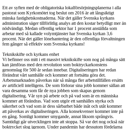
Ett av syften med de obligatoriska lokalförsörjningsplanerna i alla
pastorat som Kyrkomötet tog beslut om 2016 är att långsiktigt
minska fastighetskostnaderna. När det gäller Svenska kyrkans
administration säger tillförlitlig analys att den kostar betydligt mer än
nödvändigt. Medan offentlig sektor har 1 procent anställda som
arbetar med så kallade volymtjänster har Svenska kyrkan 3,6
procent. När det gäller lönehantering är den offentliga förvaltningen
fem gånger så effektiv som Svenska kyrkans!
Teknikskifte och kyrkans enhet
Vi befinner oss mitt i ett massivt teknikskifte som nog på många sätt
kan jämföras med den revolution som boktryckarkonstens
genomslag för 500 år sedan innebar. Digitaliseringen har redan
förändrat vårt samhälle och kommer att fortsätta göra det.
Arbetsmarknaden påverkas när så många fler arbetstillfällen ersätts
av artificiell intelligens. De som förlorar sina jobb kommer sällan att
vara desamma som får de nya jobben som skapas genom
digitalisering. Vår syn på arbete och på vad som är en människa
kommer att förändras. Vad som utgör ett samhälles styrka och
säkerhet och vad som är dess sårbarhet både inåt och utåt kommer
att påverkas av digitaliseringen. Alla konsekvenser kommer inte på
en gång. Somligt kommer smygande, annat liksom språngvis.
Samtidigt går utvecklingen inte att stoppa. Så var det nog också när
boktrycket slog igenom. Under pandemin har dessutom fördelarna