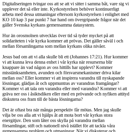
Digitaliseringen tvingar oss att se att vi sitter i samma båt, vare sig vi
upplever det så eller inte. Kyrkostyrelsen behöver kontinuerligt
arbeta med dessa utmaningar eftersom kyrkostyrelsen i enlighet med
KO 10 kap 3 par punkt 7 har hand om övergripande frågor när det
gäller Svenska kyrkans gemensamma datasystem.
Hur än orosmolnen utvecklas över tid så tyder mycket på att
solidariteten i vår kyrka kommer att prövas. Det gäller såväl i och
mellan församlingarna som mellan kyrkans olika nivåer.
Jesus bad om att vi alla skulle bli ett (Johannes 17:21). Hur kommer
vi att kunna leva denna enhet i vår kyrka när resurserna blir
knappare än vad någon av oss hittills har upplevt? Kommer
misstänksamheten, avunden och försvarsmekanismer driva kilar
mellan oss? Eller kommer vi att inspirera varandra till nyskapande
lösningar, glädjas åt och uppmuntras av varandras framgångar?
Kommer vi att tala om varandra eller med varandra? Kommer vi att
gräva ner oss i åsiktsdiken eller med en prövande och nyfiken attityd
diskutera oss fram till de bästa lösningarna?
Det är oftast bra när många perspektiv får mötas. Men jag skulle
vilja be oss alla att vi hjälps åt att mota bort vår kyrkas stora
energitjuv. Den som låter oss skylla på varandra mellan
församlingar, stift och nationell nivå istället för att tackla våra
gemensamma problem och utmaningar. När vi diskuterar och