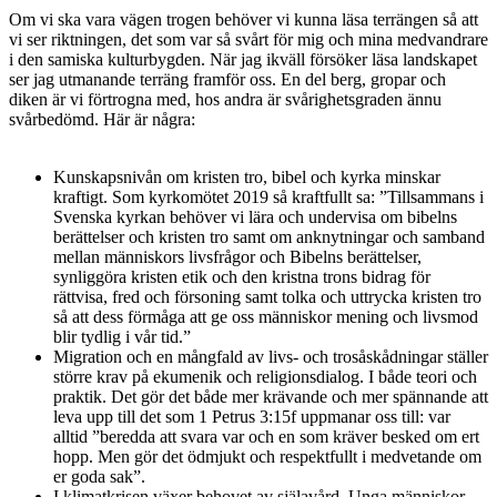
Om vi ska vara vägen trogen behöver vi kunna läsa terrängen så att
vi ser riktningen, det som var så svårt för mig och mina medvandrare
i den samiska kulturbygden. När jag ikväll försöker läsa landskapet
ser jag utmanande terräng framför oss. En del berg, gropar och
diken är vi förtrogna med, hos andra är svårighetsgraden ännu
svårbedömd. Här är några:
Kunskapsnivån om kristen tro, bibel och kyrka minskar
kraftigt. Som kyrkomötet 2019 så kraftfullt sa: ”Tillsammans i
Svenska kyrkan behöver vi lära och undervisa om bibelns
berättelser och kristen tro samt om anknytningar och samband
mellan människors livsfrågor och Bibelns berättelser,
synliggöra kristen etik och den kristna trons bidrag för
rättvisa, fred och försoning samt tolka och uttrycka kristen tro
så att dess förmåga att ge oss människor mening och livsmod
blir tydlig i vår tid.”
Migration och en mångfald av livs- och trosåskådningar ställer
större krav på ekumenik och religionsdialog. I både teori och
praktik. Det gör det både mer krävande och mer spännande att
leva upp till det som 1 Petrus 3:15f uppmanar oss till: var
alltid ”beredda att svara var och en som kräver besked om ert
hopp. Men gör det ödmjukt och respektfullt i medvetande om
er goda sak”.
I klimatkrisen växer behovet av själavård. Unga människor