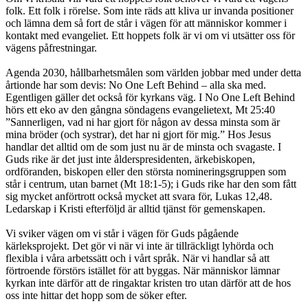
folk. Ett folk i rörelse. Som inte räds att kliva ur invanda positioner
och lämna dem så fort de står i vägen för att människor kommer i
kontakt med evangeliet. Ett hoppets folk är vi om vi utsätter oss för
vägens påfrestningar.
Agenda 2030, hållbarhetsmålen som världen jobbar med under detta
årtionde har som devis: No One Left Behind – alla ska med.
Egentligen gäller det också för kyrkans väg. I No One Left Behind
hörs ett eko av den gångna söndagens evangelietext, Mt 25:40
”Sannerligen, vad ni har gjort för någon av dessa minsta som är
mina bröder (och systrar), det har ni gjort för mig.” Hos Jesus
handlar det alltid om de som just nu är de minsta och svagaste. I
Guds rike är det just inte ålderspresidenten, ärkebiskopen,
ordföranden, biskopen eller den största nomineringsgruppen som
står i centrum, utan barnet (Mt 18:1-5); i Guds rike har den som fått
sig mycket anförtrott också mycket att svara för, Lukas 12,48.
Ledarskap i Kristi efterföljd är alltid tjänst för gemenskapen.
Vi sviker vägen om vi står i vägen för Guds pågående
kärleksprojekt. Det gör vi när vi inte är tillräckligt lyhörda och
flexibla i våra arbetssätt och i vårt språk. När vi handlar så att
förtroende förstörs istället för att byggas. När människor lämnar
kyrkan inte därför att de ringaktar kristen tro utan därför att de hos
oss inte hittar det hopp som de söker efter.