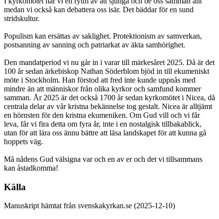
I kyrkomötet har vi en rytm av att sjunga och be oss samman allt
medan vi också kan debattera oss isär. Det bäddar för en sund
stridskultur.
Populism kan ersättas av saklighet. Protektionism av samverkan,
postsanning av sanning och patriarkat av äkta samhörighet.
Den mandatperiod vi nu går in i varar till märkesåret 2025. Då är det
100 år sedan ärkebiskop Nathan Söderblom bjöd in till ekumeniskt
möte i Stockholm. Han förstod att fred inte kunde uppnås med
mindre än att människor från olika kyrkor och samfund kommer
samman. År 2025 är det också 1700 år sedan kyrkomötet i Nicea, då
centrala delar av vår kristna bekännelse tog gestalt. Nicea är alltjämt
en hörnsten för den kristna ekumeniken. Om Gud vill och vi får
leva, får vi fira detta om fyra år, inte i en nostalgisk tillbakablick,
utan för att lära oss ännu bättre att läsa landskapet för att kunna gå
hoppets väg.
Må nådens Gud välsigna var och en av er och det vi tillsammans
kan åstadkomma!
Källa
Manuskript hämtat från svenskakyrkan.se (2025-12-10)