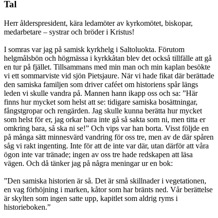
Tal
Herr ålderspresident, kära ledamöter av kyrkomötet, biskopar,
medarbetare – systrar och bröder i Kristus!
I somras var jag på samisk kyrkhelg i Saltoluokta. Förutom
helgmålsbön och högmässa i kyrkkåtan blev det också tillfälle att gå
en tur på fjället. Tillsammans med min man och min kaplan besökte
vi ett sommarviste vid sjön Pietsjaure. När vi hade fikat där berättade
den samiska familjen som driver caféet om historiens spår längs
leden vi skulle vandra på. Mannen hann ikapp oss och sa: ”Här
finns hur mycket som helst att se: tidigare samiska bosättningar,
fångstgropar och rengärden. Jag skulle kunna berätta hur mycket
som helst för er, jag orkar bara inte gå så sakta som ni, men titta er
omkring bara, så ska ni se!” Och vips var han borta. Visst följde en
på många sätt minnesvärd vandring för oss tre, men av de där spåren
såg vi rakt ingenting. Inte för att de inte var där, utan därför att våra
ögon inte var tränade; ingen av oss tre hade redskapen att läsa
vägen. Och då tänker jag på några meningar ur en bok:
”Den samiska historien är så. Det är små skillnader i vegetationen,
en vag förhöjning i marken, kåtor som har bränts ned. Vår berättelse
är skylten som ingen satte upp, kapitlet som aldrig ryms i
historieboken.”