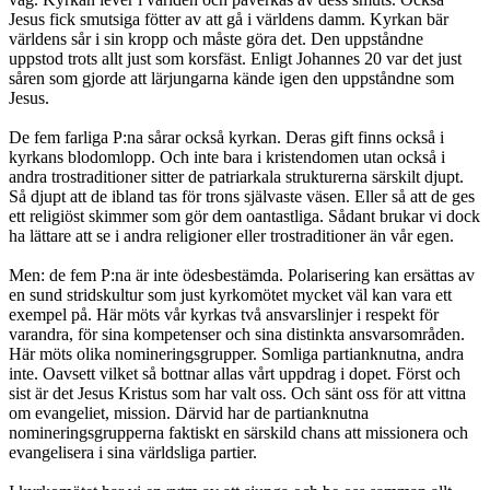
Jesus fick smutsiga fötter av att gå i världens damm. Kyrkan bär
världens sår i sin kropp och måste göra det. Den uppståndne
uppstod trots allt just som korsfäst. Enligt Johannes 20 var det just
såren som gjorde att lärjungarna kände igen den uppståndne som
Jesus.
De fem farliga P:na sårar också kyrkan. Deras gift finns också i
kyrkans blodomlopp. Och inte bara i kristendomen utan också i
andra trostraditioner sitter de patriarkala strukturerna särskilt djupt.
Så djupt att de ibland tas för trons självaste väsen. Eller så att de ges
ett religiöst skimmer som gör dem oantastliga. Sådant brukar vi dock
ha lättare att se i andra religioner eller trostraditioner än vår egen.
Men: de fem P:na är inte ödesbestämda. Polarisering kan ersättas av
en sund stridskultur som just kyrkomötet mycket väl kan vara ett
exempel på. Här möts vår kyrkas två ansvarslinjer i respekt för
varandra, för sina kompetenser och sina distinkta ansvarsområden.
Här möts olika nomineringsgrupper. Somliga partianknutna, andra
inte. Oavsett vilket så bottnar allas vårt uppdrag i dopet. Först och
sist är det Jesus Kristus som har valt oss. Och sänt oss för att vittna
om evangeliet, mission. Därvid har de partianknutna
nomineringsgrupperna faktiskt en särskild chans att missionera och
evangelisera i sina världsliga partier.