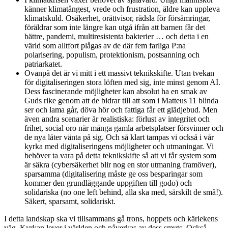
känner klimatångest, vrede och frustration, äldre kan uppleva
klimatskuld. Osäkerhet, orättvisor, rädsla för försämringar,
föräldrar som inte längre kan utgå ifrån att barnen får det
bättre, pandemi, multiresistenta bakterier … och detta i en
värld som alltfort plågas av de där fem farliga P:na
polarisering, populism, protektionism, postsanning och
patriarkatet.
Ovanpå det är vi mitt i ett massivt teknikskifte. Utan tvekan
för digitaliseringen stora löften med sig, inte minst genom AI.
Dess fascinerande möjligheter kan absolut ha en smak av
Guds rike genom att de bidrar till att som i Matteus 11 blinda
ser och lama går, döva hör och fattiga får ett glädjebud. Men
även andra scenarier är realistiska: förlust av integritet och
frihet, social oro när många gamla arbetsplatser försvinner och
de nya låter vänta på sig. Och så klart tampas vi också i vår
kyrka med digitaliseringens möjligheter och utmaningar. Vi
behöver ta vara på detta teknikskifte så att vi får system som
är säkra (cybersäkerhet blir nog en stor utmaning framöver),
sparsamma (digitalisering måste ge oss besparingar som
kommer den grundläggande uppgiften till godo) och
solidariska (no one left behind, alla ska med, särskilt de små!).
Säkert, sparsamt, solidariskt.
I detta landskap ska vi tillsammans gå trons, hoppets och kärlekens
väg. Kyrkan lever i världen och påverkas av dess smuts. Också