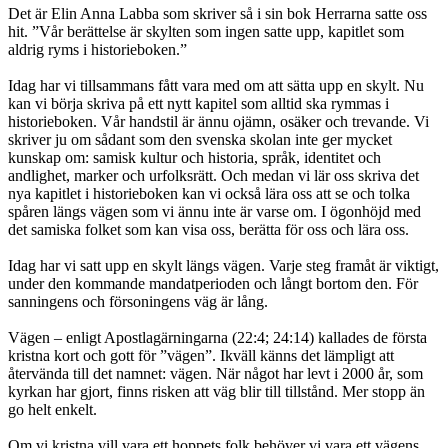
Det är Elin Anna Labba som skriver så i sin bok Herrarna satte oss
hit. ”Vår berättelse är skylten som ingen satte upp, kapitlet som
aldrig ryms i historieboken.”
Idag har vi tillsammans fått vara med om att sätta upp en skylt. Nu
kan vi börja skriva på ett nytt kapitel som alltid ska rymmas i
historieboken. Vår handstil är ännu ojämn, osäker och trevande. Vi
skriver ju om sådant som den svenska skolan inte ger mycket
kunskap om: samisk kultur och historia, språk, identitet och
andlighet, marker och urfolksrätt. Och medan vi lär oss skriva det
nya kapitlet i historieboken kan vi också lära oss att se och tolka
spåren längs vägen som vi ännu inte är varse om. I ögonhöjd med
det samiska folket som kan visa oss, berätta för oss och lära oss.
Idag har vi satt upp en skylt längs vägen. Varje steg framåt är viktigt,
under den kommande mandatperioden och långt bortom den. För
sanningens och försoningens väg är lång.
Vägen – enligt Apostlagärningarna (22:4; 24:14) kallades de första
kristna kort och gott för ”vägen”. Ikväll känns det lämpligt att
återvända till det namnet: vägen. När något har levt i 2000 år, som
kyrkan har gjort, finns risken att väg blir till tillstånd. Mer stopp än
go helt enkelt.
Om vi kristna vill vara ett hoppets folk behöver vi vara ett vägens