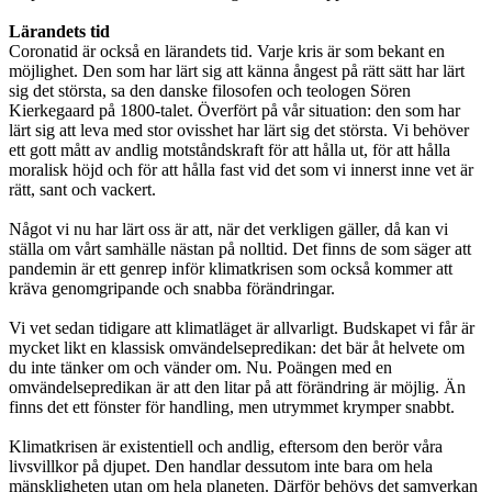
Lärandets tid
Coronatid är också en lärandets tid. Varje kris är som bekant en
möjlighet. Den som har lärt sig att känna ångest på rätt sätt har lärt
sig det största, sa den danske filosofen och teologen Sören
Kierkegaard på 1800-talet. Överfört på vår situation: den som har
lärt sig att leva med stor ovisshet har lärt sig det största. Vi behöver
ett gott mått av andlig motståndskraft för att hålla ut, för att hålla
moralisk höjd och för att hålla fast vid det som vi innerst inne vet är
rätt, sant och vackert.
Något vi nu har lärt oss är att, när det verkligen gäller, då kan vi
ställa om vårt samhälle nästan på nolltid. Det finns de som säger att
pandemin är ett genrep inför klimatkrisen som också kommer att
kräva genomgripande och snabba förändringar.
Vi vet sedan tidigare att klimatläget är allvarligt. Budskapet vi får är
mycket likt en klassisk omvändelsepredikan: det bär åt helvete om
du inte tänker om och vänder om. Nu. Poängen med en
omvändelsepredikan är att den litar på att förändring är möjlig. Än
finns det ett fönster för handling, men utrymmet krymper snabbt.
Klimatkrisen är existentiell och andlig, eftersom den berör våra
livsvillkor på djupet. Den handlar dessutom inte bara om hela
mänskligheten utan om hela planeten. Därför behövs det samverkan