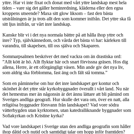
yttre. Har vi inte fixat och donat med vårt yttre landskap mest hela
tiden – vare sig det gäller heminredning, kläderna eller den egna
kroppens utseende? Maxa sitt glow liksom – fast den bästa
utstrålningen är ju trots allt den som kommer inifrån. Det yttre ska få
sitt ljus inifrån, ur vårt inre landskap.
Kanske blir vi i det nya normala bättre på att hålla ihop yttre och
inre? Typ, självkännedom, och vårda det bästa vi har: kärleken till
varandra, till skapelsen, till oss själva och Skaparen.
Sommarpsalmen beskriver det med vackra om än drastiska ord:
”Allt kött är hö. Allt flyktar här och snart förvissna gräsen. Hos dig
allena, Herre, är ett oförgängligt väsen. Min ande giv det nya liv,
som aldrig ska förblomma, fast äng och fält stå tomma.”
Som en påminnelse om hur det inre landskapet ger kontur och
skönhet åt det yttre står kyrkobyggnader överallt i vårt land. Nu när
det hemestras mer än någonsin är det ännu lättare att bli påmind om
Sveriges andliga geografi. Hur skulle det vara om, över en natt, alla
religiösa byggnader försvann från landskapet? Vad vore södra
vätterbygden utan kyrktornen, utan katedralliknande byggnader som
Sofiakyrkan och Kristine kyrka?
Vad vore landskapet i Sverige utan den andliga geografin som håller
ihop dåtid och nutid och samtidigt talar om hopp inför framtiden?