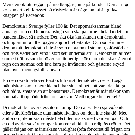
Men demokrati bygger på medborgare, inte på kunder. Den är ingen
konsumartikel. Krysset på röstsedeln är något annat än gilla-
knappen på Facebook.
Demokratin i Sverige fyller 100 år. Det uppmärksammas bland
annat genom en Demokratistuga som ska på turné i hela landet när
pandemiläget så medger. Den ska öka kunskapen om demokratin
och uppmuntra till engagemang och eftertanke. Och så påminner
den om att demokratin inte är som en gammal stenmur, oförstörbar
och trots väder och vind i stort sett underhållsfri. Demokratin är mer
som ett trähus som behöver kontinuerlig skötsel om det ska stå emot
regn och stormar, och inte bara ge invånarna och gästerna skydd
utan även meningsfull samvaro.
En demokrati behöver först och främst demokrater, det vill säga
människor som är beredda och har sin stolthet i att vara delaktiga
och bidra, snarare än att konsumera. Demokrater är människor som
kan hålla ihop både frihet och ansvar. Medborgare helt enkelt!
Demokrati behöver dessutom näring. Den är varken självgående
eller självförsörjande utan måste livnäras om den inte ska dö. Med
andra ord, demokrati måste hela tiden matas med värderingar. Och
en del av dessa värderingar kommer alltid att ha religiösa rötter. Det
gäller frågan om människans värdighet (ofta förkortat till frågan om
människovärde) likväl som den allmänt accepterade gyllene regeln –