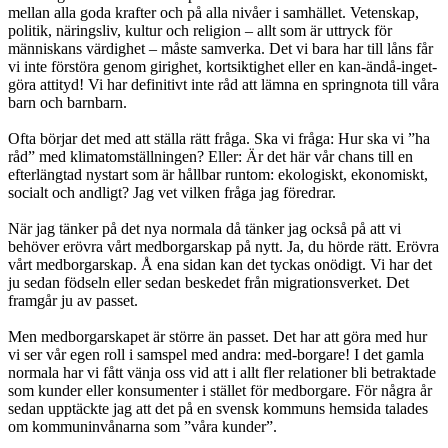
mellan alla goda krafter och på alla nivåer i samhället. Vetenskap,
politik, näringsliv, kultur och religion – allt som är uttryck för
människans värdighet – måste samverka. Det vi bara har till låns får
vi inte förstöra genom girighet, kortsiktighet eller en kan-ändå-inget-
göra attityd! Vi har definitivt inte råd att lämna en springnota till våra
barn och barnbarn.
Ofta börjar det med att ställa rätt fråga. Ska vi fråga: Hur ska vi ”ha
råd” med klimatomställningen? Eller: Är det här vår chans till en
efterlängtad nystart som är hållbar runtom: ekologiskt, ekonomiskt,
socialt och andligt? Jag vet vilken fråga jag föredrar.
När jag tänker på det nya normala då tänker jag också på att vi
behöver erövra vårt medborgarskap på nytt. Ja, du hörde rätt. Erövra
vårt medborgarskap. Å ena sidan kan det tyckas onödigt. Vi har det
ju sedan födseln eller sedan beskedet från migrationsverket. Det
framgår ju av passet.
Men medborgarskapet är större än passet. Det har att göra med hur
vi ser vår egen roll i samspel med andra: med-borgare! I det gamla
normala har vi fått vänja oss vid att i allt fler relationer bli betraktade
som kunder eller konsumenter i stället för medborgare. För några år
sedan upptäckte jag att det på en svensk kommuns hemsida talades
om kommuninvånarna som ”våra kunder”.