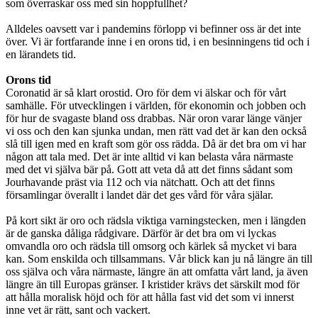
som överraskar oss med sin hoppfullhet?
Alldeles oavsett var i pandemins förlopp vi befinner oss är det inte
över. Vi är fortfarande inne i en orons tid, i en besinningens tid och i
en lärandets tid.
Orons tid
Coronatid är så klart orostid. Oro för dem vi älskar och för vårt
samhälle. För utvecklingen i världen, för ekonomin och jobben och
för hur de svagaste bland oss drabbas. När oron varar länge vänjer
vi oss och den kan sjunka undan, men rätt vad det är kan den också
slå till igen med en kraft som gör oss rädda. Då är det bra om vi har
någon att tala med. Det är inte alltid vi kan belasta våra närmaste
med det vi själva bär på. Gott att veta då att det finns sådant som
Jourhavande präst via 112 och via nätchatt. Och att det finns
församlingar överallt i landet där det ges vård för våra själar.
På kort sikt är oro och rädsla viktiga varningstecken, men i längden
är de ganska dåliga rådgivare. Därför är det bra om vi lyckas
omvandla oro och rädsla till omsorg och kärlek så mycket vi bara
kan. Som enskilda och tillsammans. Vår blick kan ju nå längre än till
oss själva och våra närmaste, längre än att omfatta vårt land, ja även
längre än till Europas gränser. I kristider krävs det särskilt mod för
att hålla moralisk höjd och för att hålla fast vid det som vi innerst
inne vet är rätt, sant och vackert.