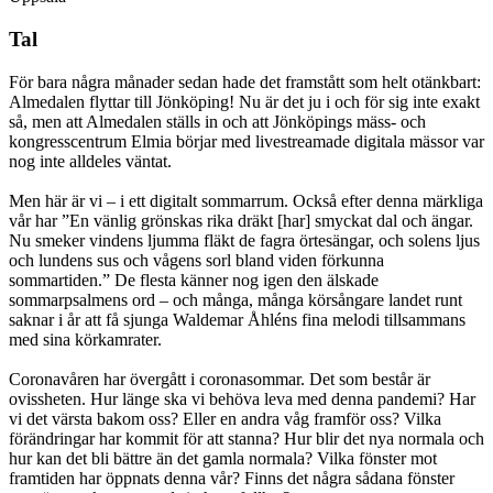
Tal
För bara några månader sedan hade det framstått som helt otänkbart:
Almedalen flyttar till Jönköping! Nu är det ju i och för sig inte exakt
så, men att Almedalen ställs in och att Jönköpings mäss- och
kongresscentrum Elmia börjar med livestreamade digitala mässor var
nog inte alldeles väntat.
Men här är vi – i ett digitalt sommarrum. Också efter denna märkliga
vår har ”En vänlig grönskas rika dräkt [har] smyckat dal och ängar.
Nu smeker vindens ljumma fläkt de fagra örtesängar, och solens ljus
och lundens sus och vågens sorl bland viden förkunna
sommartiden.” De flesta känner nog igen den älskade
sommarpsalmens ord – och många, många körsångare landet runt
saknar i år att få sjunga Waldemar Åhléns fina melodi tillsammans
med sina körkamrater.
Coronavåren har övergått i coronasommar. Det som består är
ovissheten. Hur länge ska vi behöva leva med denna pandemi? Har
vi det värsta bakom oss? Eller en andra våg framför oss? Vilka
förändringar har kommit för att stanna? Hur blir det nya normala och
hur kan det bli bättre än det gamla normala? Vilka fönster mot
framtiden har öppnats denna vår? Finns det några sådana fönster