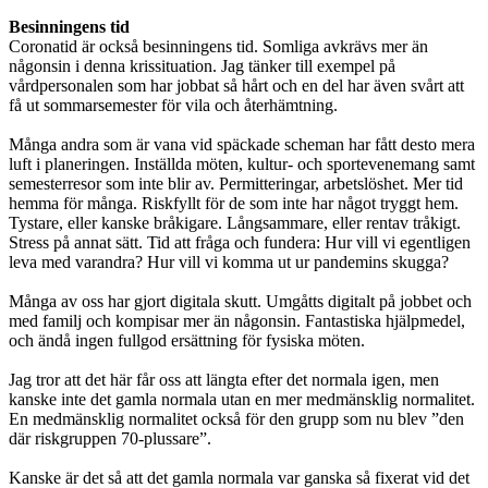
Besinningens tid
Coronatid är också besinningens tid. Somliga avkrävs mer än
någonsin i denna krissituation. Jag tänker till exempel på
vårdpersonalen som har jobbat så hårt och en del har även svårt att
få ut sommarsemester för vila och återhämtning.
Många andra som är vana vid späckade scheman har fått desto mera
luft i planeringen. Inställda möten, kultur- och sportevenemang samt
semesterresor som inte blir av. Permitteringar, arbetslöshet. Mer tid
hemma för många. Riskfyllt för de som inte har något tryggt hem.
Tystare, eller kanske bråkigare. Långsammare, eller rentav tråkigt.
Stress på annat sätt. Tid att fråga och fundera: Hur vill vi egentligen
leva med varandra? Hur vill vi komma ut ur pandemins skugga?
Många av oss har gjort digitala skutt. Umgåtts digitalt på jobbet och
med familj och kompisar mer än någonsin. Fantastiska hjälpmedel,
och ändå ingen fullgod ersättning för fysiska möten.
Jag tror att det här får oss att längta efter det normala igen, men
kanske inte det gamla normala utan en mer medmänsklig normalitet.
En medmänsklig normalitet också för den grupp som nu blev ”den
där riskgruppen 70-plussare”.
Kanske är det så att det gamla normala var ganska så fixerat vid det