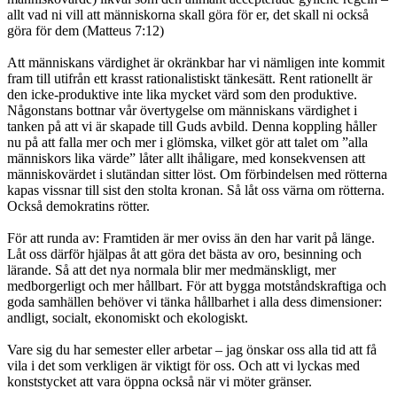
allt vad ni vill att människorna skall göra för er, det skall ni också
göra för dem (Matteus 7:12)
Att människans värdighet är okränkbar har vi nämligen inte kommit
fram till utifrån ett krasst rationalistiskt tänkesätt. Rent rationellt är
den icke-produktive inte lika mycket värd som den produktive.
Någonstans bottnar vår övertygelse om människans värdighet i
tanken på att vi är skapade till Guds avbild. Denna koppling håller
nu på att falla mer och mer i glömska, vilket gör att talet om ”alla
människors lika värde” låter allt ihåligare, med konsekvensen att
människovärdet i slutändan sitter löst. Om förbindelsen med rötterna
kapas vissnar till sist den stolta kronan. Så låt oss värna om rötterna.
Också demokratins rötter.
För att runda av: Framtiden är mer oviss än den har varit på länge.
Låt oss därför hjälpas åt att göra det bästa av oro, besinning och
lärande. Så att det nya normala blir mer medmänskligt, mer
medborgerligt och mer hållbart. För att bygga motståndskraftiga och
goda samhällen behöver vi tänka hållbarhet i alla dess dimensioner:
andligt, socialt, ekonomiskt och ekologiskt.
Vare sig du har semester eller arbetar – jag önskar oss alla tid att få
vila i det som verkligen är viktigt för oss. Och att vi lyckas med
konststycket att vara öppna också när vi möter gränser.