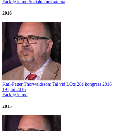
Facklig kamp
Socialdemokraterna
2016
Karl-Petter Thorwaldsson: Tal vid LO:s 28e kongress 2016
19 juni 2016
Facklig kamp
2015