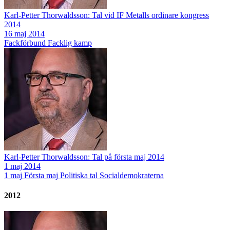
Karl-Petter Thorwaldsson: Tal vid IF Metalls ordinare kongress
2014
16 maj 2014
Fackförbund
Facklig kamp
Karl-Petter Thorwaldsson: Tal på första maj 2014
1 maj 2014
1 maj
Första maj
Politiska tal
Socialdemokraterna
2012