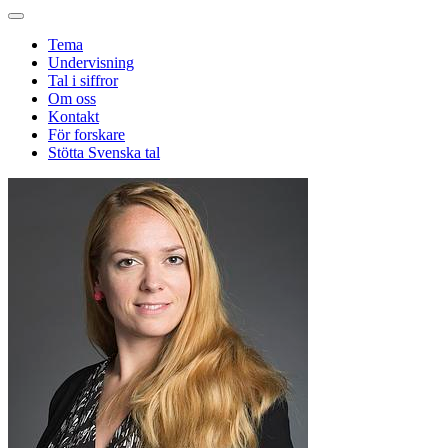
Tema
Undervisning
Tal i siffror
Om oss
Kontakt
För forskare
Stötta Svenska tal