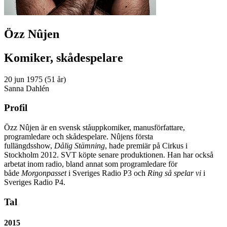
Özz Nûjen
Komiker, skådespelare
20 jun 1975 (51 år)
Sanna Dahlén
Profil
Özz Nûjen är en svensk ståuppkomiker, manusförfattare,
programledare och skådespelare. Nûjens första
fullängdsshow,
Dålig Stämning
, hade premiär på Cirkus i
Stockholm 2012. SVT köpte senare produktionen. Han har också
arbetat inom radio, bland annat som programledare för
både
Morgonpasset
i Sveriges Radio P3 och
Ring så spelar vi
i
Sveriges Radio P4.
Tal
2015