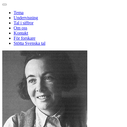
Tema
Undervisning
Tal i siffror
Om oss
Kontakt
För forskare
Stötta Svenska tal